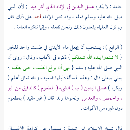
حامد
: لا يكره
غسل اليدين في الإناء الذي أكل فيه
; لأن النبي
صلى الله عليه وسلم فعله ، وقد نص الإمام
أحمد
على ذلك قال
ولم تزل العلماء يفعلون ذلك ونحن نفعله ، وإنما تنكره العامة .
( الرابع ) : يستحب أن يجعل ماء الأيدي في طست واحد للخبر
{
لا تبددوا يبدد الله شملكم
} ذكره في الآداب ، وقال : روي أن
النبي صلى الله عليه وسلم {
نهى أن يرفع الطست حتى يطف
}
يعني يمتلئ قال : وهذه المسألة دليلها ضعيف والله تعالى أعلم (
ويكره )
غسل اليدين ( ب ) الشيء ( المطعوم ) كالدقيق من البر
، والحمص ، والعدس
ونحوها ولذا قال ( غير مقيد ) بمطعوم
دون غيره من الأقوات .
قال شيخ الإسلام
ابن تيمية
: يستدل على كراهة الاغتسال