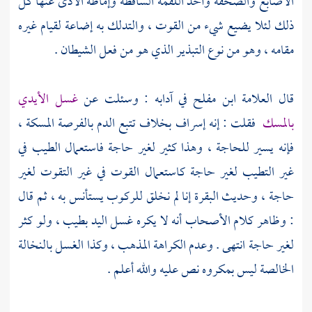
الأصابع والصحفة وأخذ اللقمة الساقطة وإماطة الأذى عنها كل
ذلك لئلا يضيع شيء من القوت ، والتدلك به إضاعة لقيام غيره
مقامه ، وهو من نوع التبذير الذي هو من فعل الشيطان .
قال العلامة
ابن مفلح
في آدابه : وسئلت عن
غسل الأيدي
بالمسك
فقلت : إنه إسراف بخلاف تتبع الدم بالفرصة المسكة ،
فإنه يسير للحاجة ، وهذا كثير لغير حاجة فاستعمال الطيب في
غير التطيب لغير حاجة كاستعمال القوت في غير التقوت لغير
حاجة ، وحديث البقرة إنا لم نخلق للركوب يستأنس به ، ثم قال
: وظاهر كلام الأصحاب أنه لا يكره غسل اليد بطيب ، ولو كثر
لغير حاجة انتهى . وعدم الكراهة المذهب ، وكذا الغسل بالنخالة
الخالصة ليس بمكروه نص عليه والله أعلم .