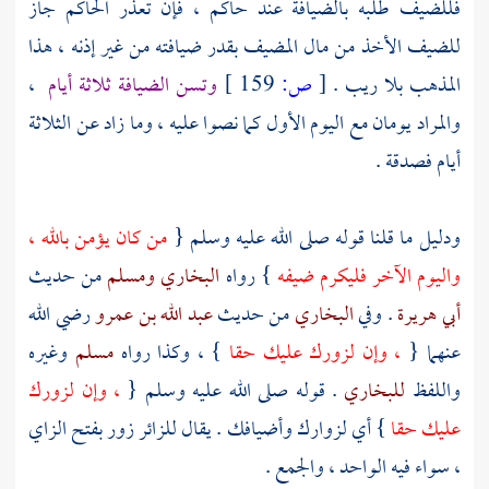
فللضيف طلبه بالضيافة عند حاكم ، فإن تعذر الحاكم جاز
للضيف الأخذ من مال المضيف بقدر ضيافته من غير إذنه ، هذا
المذهب بلا ريب .
[
ص:
159 ]
وتسن الضيافة ثلاثة أيام
،
والمراد يومان مع اليوم الأول كما نصوا عليه ، وما زاد عن الثلاثة
أيام فصدقة .
ودليل ما قلنا قوله صلى الله عليه وسلم {
من كان يؤمن بالله ،
واليوم الآخر فليكرم ضيفه
} رواه
البخاري
ومسلم
من حديث
أبي هريرة
. وفي
البخاري
من حديث
عبد الله بن عمرو
رضي الله
عنهما {
، وإن لزورك عليك حقا
} ، وكذا رواه
مسلم
وغيره
واللفظ
للبخاري
. قوله صلى الله عليه وسلم {
، وإن لزورك
عليك حقا
} أي لزوارك وأضيافك . يقال للزائر زور بفتح الزاي
، سواء فيه الواحد ، والجمع .