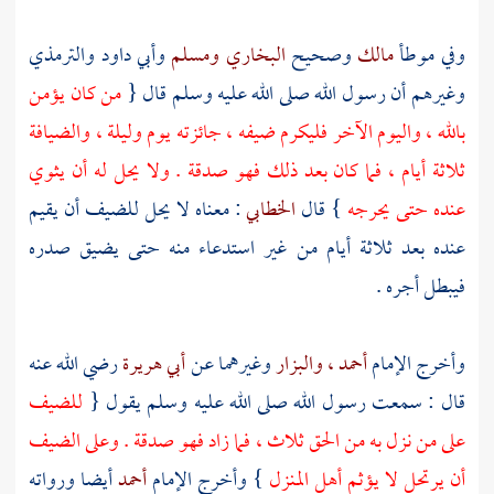
وفي موطأ
مالك
وصحيح
البخاري
ومسلم
وأبي داود
والترمذي
وغيرهم أن رسول الله صلى الله عليه وسلم قال {
من كان يؤمن
بالله ، واليوم الآخر فليكرم ضيفه ، جائزته يوم وليلة ، والضيافة
ثلاثة أيام ، فما كان بعد ذلك فهو صدقة . ولا يحل له أن يثوي
عنده حتى يحرجه
} قال
الخطابي
: معناه لا يحل للضيف أن يقيم
عنده بعد ثلاثة أيام من غير استدعاء منه حتى يضيق صدره
فيبطل أجره .
وأخرج الإمام
أحمد
، والبزار
وغيرهما عن
أبي هريرة
رضي الله عنه
قال : سمعت رسول الله صلى الله عليه وسلم يقول {
للضيف
على من نزل به من الحق ثلاث ، فما زاد فهو صدقة . وعلى الضيف
أن يرتحل لا يؤثم أهل المنزل
} وأخرج الإمام
أحمد
أيضا ورواته