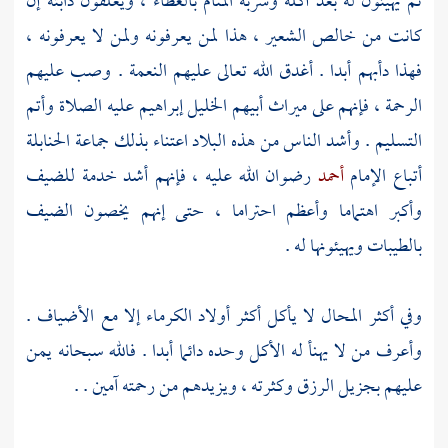
ثم يهيئون له بعد أكله وشربه المنام بالغطاء ، ويعلفون دابته إن
كانت من خالص الشعير ، هذا لمن يعرفونه ولمن لا يعرفونه ،
فهذا دأبهم أبدا . أغدق الله تعالى عليهم النعمة . وصب عليهم
الرحمة ، فإنهم على ميراث أبيهم الخليل
إبراهيم
عليه الصلاة وأتم
التسليم . وأشد الناس من هذه البلاد اعتناء بذلك جماعة الحنابلة
أتباع الإمام
أحمد
رضوان الله عليه ، فإنهم أشد خدمة للضيف
وأكبر اهتماما وأعظم احتراما ، حتى إنهم يخصون الضيف
بالطيبات ويهيئونها له .
وفي أكثر المحال لا يأكل أكثر أولاد الكرماء إلا مع الأضياف .
وأعرف من لا يهنأ له الأكل وحده دائما أبدا . فالله سبحانه يمن
عليهم بجزيل الرزق وكثرته ، ويزيدهم من رحمته آمين . .