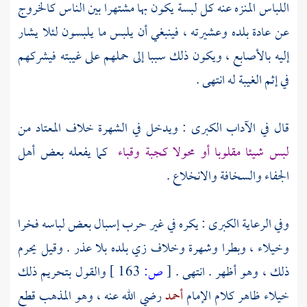
اللباس المنزه عنه كل لبسة يكون بها مشتهرا بين الناس كالخروج
عن عادة بلده وعشيرته ، فينبغي أن يلبس ما يلبسون لئلا يشار
إليه بالأصابع ، ويكون ذلك سببا إلى حملهم على غيبته فيشركهم
في إثم الغيبة له انتهى .
قال في الآداب الكبرى : ويدخل في الشهرة خلاف المعتاد من
لبس شيئا مقلوبا أو محولا كجبة وقباء
كما يفعله بعض أهل
الجفاء والسخافة والانخلاع .
وفي الرعاية الكبرى : يكره في غير حرب إسبال بعض لباسه فخرا
وخيلاء ، وبطرا وشهرة وخلاف زي بلده بلا عذر . وقيل يحرم
ذلك ، وهو أظهر . انتهى .
[
ص:
163 ]
والقول بتحريم ذلك
خيلاء ظاهر كلام الإمام
أحمد
رضي الله عنه ، وهو المذهب قطع