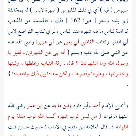
ملبوس ( فيه ) أي في ذلك الملبوس ( شهرة لابس ) له بمخالفة
زي بلده ونحو
[
ص:
162 ]
ذلك ، فالمعتمد من المذهب
كراهية لباس ما فيه شهرة عند الناس ، لما في كتاب التواضع
لابن
أبي الدنيا
وكتاب
القاضي أبي يعلى
عن
أبي هريرة
رضي الله عنه
عن النبي صلى الله عليه وسلم {
أنه نهى عن الشهرتين ، فقيل يا
رسول الله وما الشهرتان ؟ قال : رقة الثياب وغلظها ، ولينها
وخشونتها ، وطولها وقصرها ، ولكن سدادا بين ذلك واقتصادا
}
.
وأخرج الإمام
أحمد
وأبو داود
وابن ماجه
عن
ابن عمر
رضي الله
عنهما مرفوعا {
من لبس ثوب شهرة ألبسه الله ثوب مذلة يوم
القيامة
} . قال العلامة
ابن مفلح
في الآداب : حديث حسن قلت