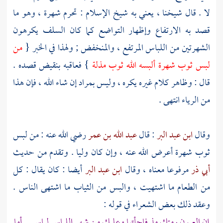
لا . قال شيخنا ، يعني به
شيخ الإسلام
: تحرم شهرة ، وهو ما
قصد به الارتفاع وإظهار التواضع كما كان
السلف
يكرهون
الشهرتين من اللباس المرتفع ، والمنخفض ; ولهذا في الخبر {
من
لبس ثوب شهرة ألبسه الله ثوب مذلة
} فعاقبه بنقيض قصده .
قال : وظاهر كلام غيره يكره ، وليس بمراد إن شاء الله ، فإن هذا
من الرياء انتهى .
وقال
ابن عبد البر
: قال
عبد الله بن عمر
رضي الله عنه : من لبس
ثوب شهرة أعرض الله عنه ، وإن كان وليا . وتقدم من حديث
أبي ذر
مرفوعا معناه ، وقال
ابن عبد البر
أيضا : كان يقال : كل
من الطعام ما اشتهيت ، والبس من الثياب ما اشتهى الناس .
وعقد ذلك بعض الشعراء في قوله :
إن العيون رمتك مذ فاجأتها وعليك من شهر اللباس لباس أما