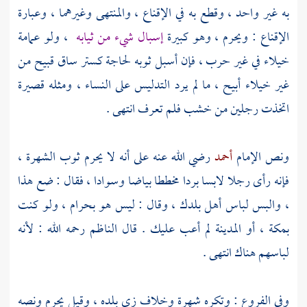
به غير واحد ، وقطع به في الإقناع ، والمنتهى وغيرهما ، وعبارة
الإقناع : ويحرم ، وهو كبيرة
إسبال شيء من ثيابه
، ولو عمامة
خيلاء في غير حرب ، فإن أسبل ثوبه لحاجة كستر ساق قبيح من
غير خيلاء أبيح ، ما لم يرد التدليس على النساء ، ومثله قصيرة
اتخذت رجلين من خشب فلم تعرف انتهى .
ونص الإمام
أحمد
رضي الله عنه على أنه لا يحرم ثوب الشهرة ،
فإنه رأى رجلا لابسا بردا مخططا بياضا وسوادا ، فقال : ضع هذا
، والبس لباس أهل بلدك ، وقال : ليس هو بحرام ، ولو كنت
بمكة
، أو
المدينة
لم أعب عليك . قال
الناظم
رحمه الله : لأنه
لباسهم هناك انتهى .
وفي الفروع : وتكره شهرة وخلاف زي بلده ، وقيل يحرم ونصه