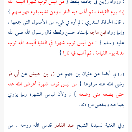
: ورواه
رزين
في جامعه بلفظ {
من لبس ثوب شهرة ألبسه الله
إياه يوم القيامة ، ثم ألهب فيه النار ، ومن تشبه بقوم فهو منهم
}
، قال
الحافظ المنذري
: لم أره في شيء من الأصول التي جمعها ،
وإنما رواه
ابن ماجه
بإسناد حسن ولفظه قال رسول الله صلى الله
عليه وسلم {
: من لبس ثوب شهرة في الدنيا ألبسه الله ثوب
مذلة يوم القيامة ، ثم ألهب فيه نارا
}
وروي أيضا عن
عثمان بن جهم
عن
زر بن حبيش
عن
أبي ذر
رضي الله عنه مرفوعا {
من لبس ثوب شهرة أعرض الله عنه
حتى يضعه متى وضعه
} ; ولأن لباس الشهرة ربما يزري
بصاحبه وينقص مروءته .
وفي الغنية لسيدنا الشيخ
عبد القادر
قدس الله روحه : من