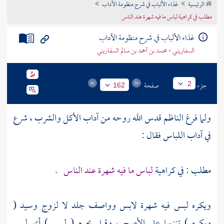
الرئيسية
غذاء الألباب في شرح منظومة الآداب
تراجم الأعلام
مطلب في كراهية لباس ما فيه شهرة عند الناس
غذاء الألباب في شرح منظومة الآداب
السفاريني - محمد بن أحمد بن سالم السفاريني
جزء
صفحة
2
162
ولما فرغ
الناظم
قدس الله روحه من آداب الأكل والشرب ، شرع
في آداب اللباس فقال :
مطلب : في كراهية
لباس ما فيه شهرة عند الناس
.
ويكره لبس فيه شهرة لابس وواصف جلد لا لزوج وسيد (
ويكره ) تنزيها على الأصح ، وقيل يحرم ( لبس ) أي لبس