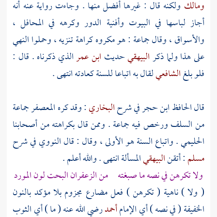
ومالك
ولكنه قال : غيرها أفضل منها . وجاءت رواية عنه أنه
أجاز لباسها في البيوت وأفنية الدور وكرهه في المحافل ،
والأسواق ، وقال جماعة : هو مكروه كراهة تنزيه ، وحملوا النهي
على هذا ولما ذكر
البيهقي
حديث
ابن عمر
الذي ذكرناه . قال :
فلو بلغ
الشافعي
لقال به اتباعا للسنة كعادته انتهى .
قال الحافظ
ابن حجر
في شرح
البخاري
: وقد كره المعصفر جماعة
من
السلف
ورخص فيه جماعة . وممن قال بكراهته من أصحابنا
الحليمي
. واتباع السنة هو الأولى ، وقال : قال
النووي
في شرح
مسلم
: أتقن
البيهقي
المسألة انتهى . والله أعلم .
ولا تكرهن في نصه ما صبغته من الزعفران البحت لون المورد
( ولا ) ناهية ( تكرهن ) فعل مضارع مجزوم بلا مؤكد بالنون
الخفيفة ( في نصه ) أي الإمام
أحمد
رضي الله عنه ( ما ) أي الثوب