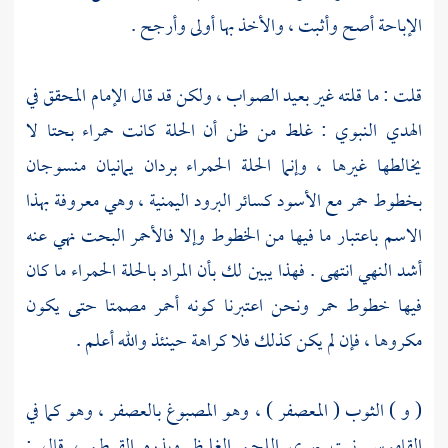
الإباحة أصح وأثبت ، والأخذ بها أولى وأرجح .
قلت
: ما قلته غير بعيد الصواب ، ولكن قد قال
الإمام المحقق
في
الهدي النبوي : غلط من ظن أن الحلة كانت حمراء بحتا لا
يخالطها غيرها ، وإنما الحلة الحمراء بردان يمانيان منسوجان
بخطوط حمر مع الأسود كسائر البرود اليمنية ، وهي معروفة بهذا
الاسم باعتبار ما فيها من الخطوط وإلا فالأحمر البحت نهي عنه
أشد النهي انتهى . فهذا يبين لك بأن المراد بالحلة الحمراء ما كان
فيها خطوط حمر ونحن اعتبرنا كونه أحمر مصمتا حتى يكون
مكروها ، فإن لم يكن كذلك فلا كراهة حينئذ والله أعلم .
( و ) الثوب ( المعصفر ) ، وهو المصبوغ بالعصفر ، وهو كما في
القاموس نبت يهري اللحم الغليظ وبذره القرطم ، قال :