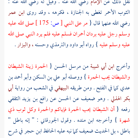
نقل ذلك عن
الإمام
رضي الله عنه . وقيل له رضي الله عنه :
الثوب الأحمر تغطى به الجنازة ، فكرهه ، وقد روى
ابن عمر
رضي الله عنهما قال {
مر على النبي
[
ص:
175 ]
صلى الله عليه
وسلم رجل عليه بردان أحمران فسلم عليه فلم يرد النبي صلى الله
عليه وسلم عليه
} رواه
أبو داود
والترمذي
وحسنه
، والبزار
.
وأخرج
ابن أبي شيبة
من مرسل
الحسن
{
الحمرة زينة الشيطان
والشيطان يحب الحمرة
} ووصله
أبو علي بن السكن
وأبو أحمد بن
عدي
كما في الفتح . ومن طريقه
البيهقي
في الشعب من رواية
أبي
بكر الهذلي
. وهو ضعيف عن
الحسن
عن
رافع بن يزيد الثقفي
رفعه {
أن الشيطان يحب الحمرة فإياكم والحمرة وكل ثوب ذي
شهرة
} وأخرجه
ابن منده
. وقول
الجورقاني
: " إنه باطل "
باطل ، بل الحديث ضعيف كما نبه عليه الحافظ
ابن حجر
في شرح