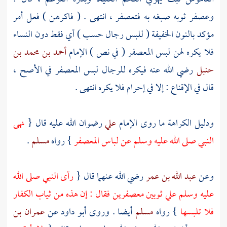
وعصفر ثوبه صبغه به فتعصفر ، انتهى . ( فاكرهن ) فعل أمر
مؤكد بالنون الخفيفة ( للبس رجال حسب ) أي فقط دون النساء
فلا يكره لهن لبس المعصفر ( في نص ) الإمام
أحمد بن محمد بن
حنبل
رضي الله عنه فيكره للرجال لبس المعصفر في الأصح ،
قال في الإقناع : إلا في إحرام فلا يكره انتهى .
ودليل الكراهة ما روى الإمام
علي
رضوان الله عليه قال {
نهى
النبي صلى الله عليه وسلم عن لباس المعصفر
} رواه
مسلم
.
وعن
عبد الله بن عمر
رضي الله عنهما قال {
رأى النبي صلى الله
عليه وسلم علي ثوبين معصفرين فقال : إن هذه من ثياب الكفار
فلا تلبسها
} رواه
مسلم
أيضا . وروى
أبو داود
عن
عمران بن