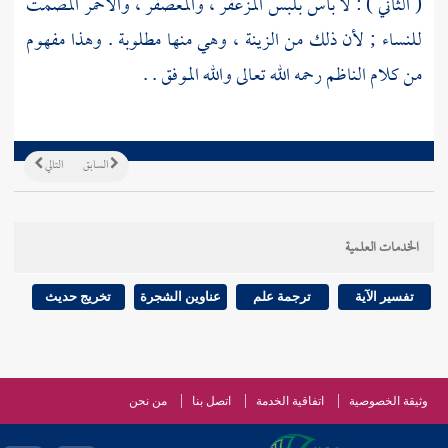
( الثاني ) : لا بأس بلبس المزعفر ، والمعصفر ، والأحمر المصمت
للنساء ; لأن ذلك من الزينة ، وهي منها مطلوبة . وهذا مفهوم
من كلام
الناظم
رحمه الله تعالى والله الموفق . .
السابق
التالي
الخدمات العلمية
تفسير الآية
ترجمة علم
عناوين الشجرة
تخريج حديث
وثيقة الخصوصية
اتفاقية الخدمة
اتصل بنا
من نحن