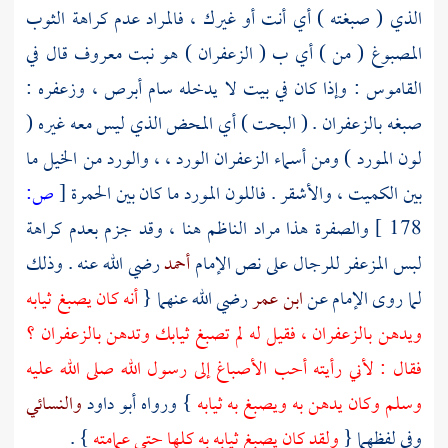
الذي ( صبغته ) أي أنت أو غيرك ، فالمراد عدم كراهة الثوب
المصبوغ ( من ) أي ب ( الزعفران ) هو نبت معروف قال في
القاموس : وإذا كان في بيت لا يدخله سام أبرص ، وزعفره :
صبغه بالزعفران . ( البحت ) أي المحض الذي ليس معه غيره (
لون المورد ) ومن أسماء الزعفران الورد ، ، والورد من الخيل ما
بين الكميت ، والأشقر . فاللون المورد ما كان بين الحمرة
[
ص:
178 ]
والصفرة هذا مراد
الناظم
هنا ، وقد جزم بعدم كراهة
لبس المزعفر للرجال على نص الإمام
أحمد
رضي الله عنه . وذلك
لما روى الإمام عن
ابن عمر
رضي الله عنهما {
أنه كان يصبغ ثيابه
ويدهن بالزعفران ، فقيل له لم تصبغ ثيابك وتدهن بالزعفران ؟
فقال : لأني رأيته أحب الأصباغ إلى رسول الله صلى الله عليه
وسلم وكان يدهن به ويصبغ به ثيابه
} ورواه
أبو داود
والنسائي
وفي لفظهما {
ولقد كان يصبغ ثيابه به كلها حتى عمامته
} .