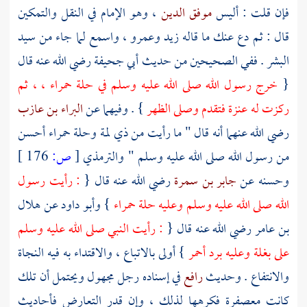
فإن قلت : أليس
موفق الدين
، وهو الإمام في النقل والتمكين
قال : ثم دع عنك ما قاله زيد وعمرو ، واسمع لما جاء من سيد
البشر . ففي الصحيحين من حديث
أبي جحيفة
رضي الله عنه قال
{
خرج رسول الله صلى الله عليه وسلم في حلة حمراء ، ، ثم
ركزت له عنزة فتقدم وصلى الظهر
} . وفيهما عن
البراء بن عازب
رضي الله عنهما أنه قال " ما رأيت من ذي لمة وحلة حمراء أحسن
من رسول الله صلى الله عليه وسلم "
والترمذي
[
ص:
176 ]
وحسنه عن
جابر بن سمرة
رضي الله عنه قال {
: رأيت رسول
الله صلى الله عليه وسلم وعليه حلة حمراء
}
وأبو داود
عن
هلال
بن عامر
رضي الله عنه قال {
: رأيت النبي صلى الله عليه وسلم
على بغلة وعليه برد أحمر
} أولى بالاتباع ، والاقتداء به فيه النجاة
والانتفاع . وحديث
رافع
في إسناده رجل مجهول ويحتمل أن تلك
كانت معصفرة فكرهها لذلك ، وإن قدر التعارض فأحاديث