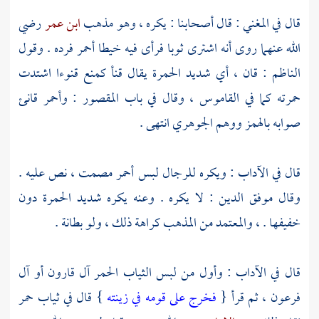
قال في المغني : قال أصحابنا : يكره ، وهو مذهب
ابن عمر
رضي
الله عنهما روى أنه اشترى ثوبا فرأى فيه خيطا أحمر فرده . وقول
الناظم
: قان ، أي شديد الحمرة يقال قنأ كمنع قنوءا اشتدت
حمرته كما في القاموس ، وقال في باب المقصور : وأحمر قانئ
صوابه بالهمز ووهم
الجوهري
انتهى .
قال في الآداب : ويكره للرجال لبس أحمر مصمت ، نص عليه .
وقال موفق الدين : لا يكره . وعنه يكره شديد الحمرة دون
خفيفها . ، والمعتمد من المذهب كراهة ذلك ، ولو بطانة .
قال في الآداب : وأول من لبس الثياب الحمر آل
قارون
أو آل
فرعون
، ثم قرأ {
فخرج على قومه في زينته
} قال في ثياب حمر