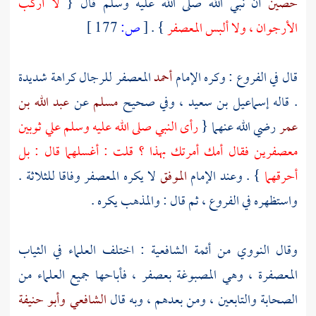
حصين
أن نبي الله صلى الله عليه وسلم قال {
لا أركب
الأرجوان ، ولا ألبس المعصفر
} .
[
ص:
177 ]
قال في الفروع : وكره الإمام
أحمد
المعصفر للرجال كراهة شديدة
. قاله
إسماعيل بن سعيد
، وفي صحيح
مسلم
عن
عبد الله بن
عمر
رضي الله عنهما {
رأى النبي صلى الله عليه وسلم علي ثوبين
معصفرين فقال أمك أمرتك بهذا ؟ قلت : أغسلهما قال : بل
أحرقهما
} . وعند الإمام
الموفق
لا يكره المعصفر وفاقا للثلاثة .
واستظهره في الفروع ، ثم قال : والمذهب يكره .
وقال
النووي
من أئمة الشافعية : اختلف العلماء في الثياب
المعصفرة ، وهي المصبوغة بعصفر ، فأباحها جميع العلماء من
الصحابة والتابعين ، ومن بعدهم ، وبه قال
الشافعي
وأبو حنيفة