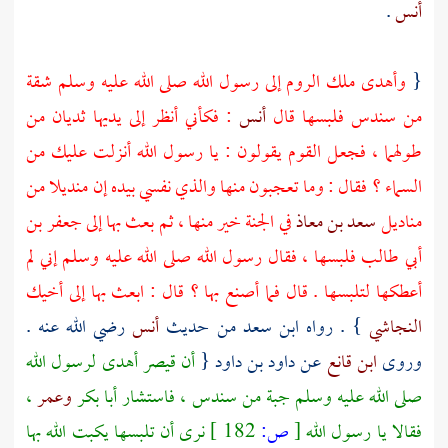
أنس
.
{
وأهدى ملك
الروم
إلى رسول الله صلى الله عليه وسلم شقة
من سندس فلبسها قال
أنس
: فكأني أنظر إلى يديها ثديان من
طولهما ، فجعل القوم يقولون : يا رسول الله أنزلت عليك من
السماء ؟ فقال : وما تعجبون منها والذي نفسي بيده إن منديلا من
مناديل
سعد بن معاذ
في الجنة خير منها ، ثم بعث بها إلى
جعفر بن
أبي طالب
فلبسها ، فقال رسول الله صلى الله عليه وسلم إني لم
أعطكها لتلبسها . قال فما أصنع بها ؟ قال : ابعث بها إلى أخيك
النجاشي
} . رواه
ابن سعد
من حديث
أنس
رضي الله عنه .
وروى
ابن قانع
عن
داود بن داود
{
أن
قيصر
أهدى لرسول الله
صلى الله عليه وسلم جبة من سندس ، فاستشار
أبا بكر
وعمر
،
فقالا يا رسول الله
[
ص:
182 ]
نرى أن تلبسها يكبت الله بها