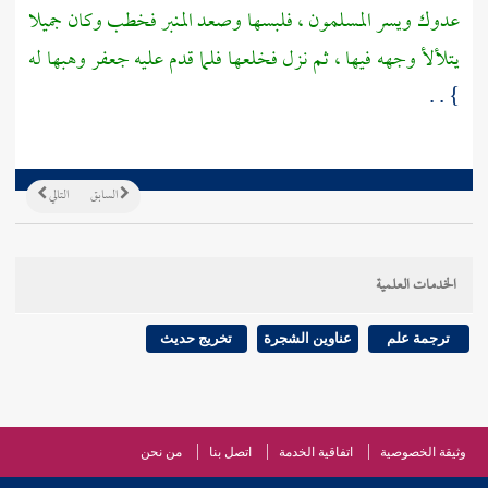
عدوك ويسر المسلمون ، فلبسها وصعد المنبر فخطب وكان جميلا
يتلألأ وجهه فيها ، ثم نزل فخلعها فلما قدم عليه
جعفر
وهبها له
} . .
السابق
التالي
الخدمات العلمية
ترجمة علم
عناوين الشجرة
تخريج حديث
وثيقة الخصوصية
اتفاقية الخدمة
اتصل بنا
من نحن