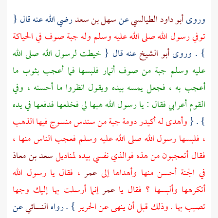
وروى
أبو داود الطيالسي
عن
سهل بن سعد
رضي الله عنه قال {
توفي رسول الله صلى الله عليه وسلم وله جبة صوف في الحياكة
} . وروى
أبو الشيخ
عنه قال {
خيطت لرسول الله صلى الله
عليه وسلم جبة من صوف أنمار فلبسها فما أعجب بثوب ما
أعجب به ، فجعل يمسه بيده ويقول انظروا ما أحسنه ، وفي
القوم أعرابي فقال : يا رسول الله هبها لي فخلعها فدفعها في يده
} . {
وأهدى له
أكيدر
دومة جبة من سندس منسوج فيها الذهب
، فلبسها رسول الله صلى الله عليه وسلم فعجب الناس منها ،
فقال أتعجبون من هذه فوالذي نفسي بيده لمناديل
سعد بن معاذ
في الجنة أحسن منها وأهداها إلى
عمر
، فقال يا رسول الله
أتكرهها وألبسها ؟ فقال يا
عمر
إنما أرسلت بها إليك وجها
تصيب بها . وذلك قبل أن ينهى عن الحرير
} . رواه
النسائي
عن