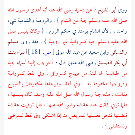
روى
أبو الشيخ
{
عن
دحية
رضي الله عنه أنه أهدى لرسول الله
صلى الله عليه وسلم جبة من
الشام
} . والرومية والشامية شيء
واحد ، ; لأن
الشام
يومئذ في حكم
الروم
. {
وكان يلبس صلى
الله عليه وسلم جبة كسروانية غير رومية
} . فقد روى
مسلم
والنسائي
وابن سعيد
عن
عبد الله
مولى
[
ص:
181 ]
أسماء بنت
أبي بكر الصديق
رضي الله عنهما قال {
أخرجت إلينا
أسماء
جبة
من طيالسة لها لبنة من ديباج كسرواني . وفي لفظ كسروانية
وفروجها مكفوفة به . وفي لفظ وفرجاها مكفوفان بالديباج
فقالت : هذه جبة رسول الله صلى الله عليه وسلم كان يلبسها ،
فلما توفي كانت عند
عائشة
رضي الله عنها ، فلما توفيت
عائشة
قبضتها فنحن نغسلها للمريض منا إذا اشتكى وفي لفظ للمرضى
ونستشفي
} .