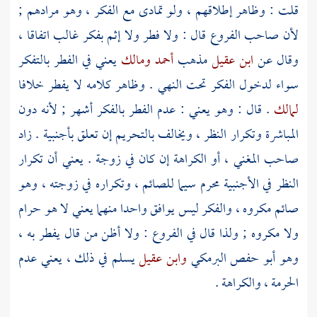
قلت
: وظاهر إطلاقهم ، ولو تمادى مع الفكر ، وهو مرادهم ;
لأن صاحب الفروع قال : ولا فطر ولا إثم بفكر غالب اتفاقا ،
وقال عن
ابن عقيل
مذهب
أحمد
ومالك
يعني في الفطر بالتفكر
سواء لدخول الفكر تحت النهي . وظاهر كلامه لا يفطر خلافا
لمالك
. قال : وهو يعني : عدم الفطر بالفكر أشهر ; لأنه دون
المباشرة وتكرار النظر ، ويخالف بالتحريم إن تعلق بأجنبية . زاد
صاحب المغني ، أو الكراهة إن كان في زوجة . يعني أن تكرار
النظر في الأجنبية محرم سيما للصائم ، وتكراره في زوجته ، وهو
صائم مكروه ، والفكر ليس يوافق واحدا منهما يعني لا هو حرام
ولا مكروه ; ولذا قال في الفروع : ولا أظن من قال يفطر به ،
وهو
أبو حفص البرمكي
وابن عقيل
يسلم في ذلك ، يعني عدم
الحرمة ، والكراهة .