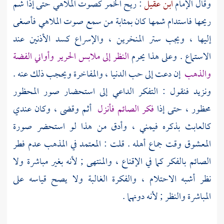
وقال الإمام
ابن عقيل
: ريح الخمر كصوت الملاهي حتى إذا شم
ريحها فاستدام شمها كان بمثابة من سمع صوت الملاهي فأصغى
إليها ، ويجب ستر المنخرين ، والإسراع كسد الأذنين عند
الاستماع . وعلى هذا يحرم
النظر إلى ملابس الحرير وأواني الفضة
والذهب
إن دعت إلى حب الدنيا ، والمفاخرة ويحجب ذلك عنه .
ونزيد فنقول : التفكر الداعي إلى استحضار صور المحظور
محظور ، حتى إذا
فكر الصائم فأنزل
أثم وقضى ، وكان عندي
كالعابث بذكره فيمني ، وأدق من هذا لو استحضر صورة
المعشوق وقت جماع أهله .
قلت
: المعتمد في المذهب عدم فطر
الصائم بالفكر كما في الإقناع ، والمنتهى ; لأنه بغير مباشرة ولا
نظر أشبه الاحتلام ، والفكرة الغالبة ولا يصح قياسه على
المباشرة والنظر ; لأنه دونهما .