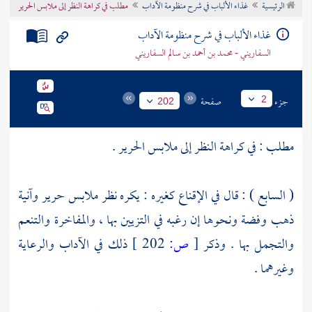
الرئيسية
غذاء الألباب في شرح منظومة الآداب
مطلب في كراهة النظر إلى ملابس الحرير
تراجم الأعلام
غذاء الألباب في شرح منظومة الآداب
السفاريني - محمد بن أحمد بن سالم السفاريني
جزء
صفحة
2
202
مطلب : في كراهة النظر إلى ملابس الحرير .
( السابع ) : قال في الإقناع كغيره : يكره نظر ملابس حرير وآنية
ذهب وفضة ونحوها إن رغبه في التزيين بها ، والمفاخرة والتنعم
والتجمل بها . وذكر
[
ص:
202 ]
ذلك في الآداب والرعاية
وغيرهما .