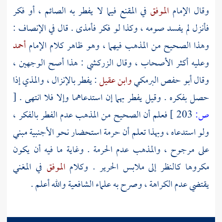
وقال الإمام
الموفق
في المقنع فيما لا يفطر به الصائم ، أو فكر
فأنزل لم يفسد صومه ، وكذا لو فكر فأمذى . قال في الإنصاف :
وهذا الصحيح من المذهب فيهما ، وهو ظاهر كلام الإمام
أحمد
وعليه أكثر الأصحاب ، وقال
الزركشي
: هذا أصح الوجهين ،
وقال
أبو حفص البرمكي
وابن عقيل
: يفطر بالإنزال ، والمذي إذا
حصل بفكره . وقيل يفطر بهما إن استدعاهما وإلا فلا انتهى .
[
ص:
203 ]
فعلم أن الصحيح من المذهب عدم الفطر بالفكر ،
ولو استدعاه ، وبهذا تعلم أن حرمة استحضار نحو الأجنبية مبني
على مرجوح ، والمذهب عدم الحرمة . وغاية ما فيه أن يكون
مكروها كالنظر إلى ملابس الحرير . وكلام
الموفق
في المغني
يقتضي عدم الكراهة ، وصرح به علماء الشافعية والله أعلم .