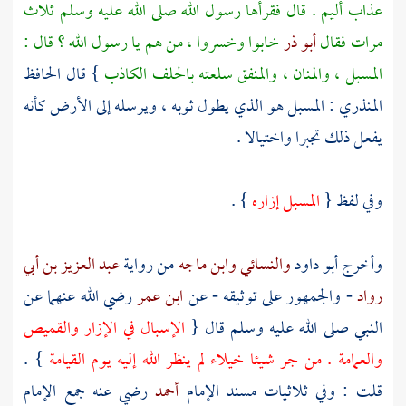
عذاب أليم . قال فقرأها رسول الله صلى الله عليه وسلم ثلاث
مرات فقال
أبو ذر
خابوا وخسروا ، من هم يا رسول الله ؟ قال :
المسبل ، والمنان ، والمنفق سلعته بالحلف الكاذب
} قال
الحافظ
المنذري
: المسبل هو الذي يطول ثوبه ، ويرسله إلى الأرض كأنه
يفعل ذلك تجبرا واختيالا .
وفي لفظ {
المسبل إزاره
} .
وأخرج
أبو داود
والنسائي
وابن ماجه
من رواية
عبد العزيز بن أبي
رواد
- والجمهور على توثيقه - عن
ابن عمر
رضي الله عنهما عن
النبي صلى الله عليه وسلم قال {
الإسبال في الإزار والقميص
والعمامة . من جر شيئا خيلاء لم ينظر الله إليه يوم القيامة
} .
قلت : وفي ثلاثيات مسند الإمام
أحمد
رضي عنه جمع الإمام