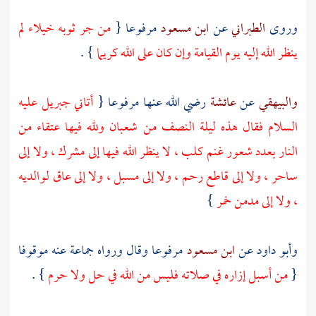
وروى
الطبراني
عن
ابن مسعود
مرفوعا {
من جر ثوبه خيلاء لم
ينظر الله إليه يوم القيامة وإن كان على الله كريما
} .
والبيهقي
عن
عائشة
رضي الله عنها مرفوعا {
أتاني
جبريل
عليه
السلام فقال هذه ليلة النصف من شعبان ولله فيها عتقاء من
النار بعدد شعور غنم كلب ، لا ينظر الله فيها إلى مشرك ، ولا إلى
ساحر ، ولا إلى قاطع رحم ، ولا إلى مسبل ، ولا إلى عاق لوالديه
، ولا إلى مدمن خمر
}
وأبو داود
عن
ابن مسعود
مرفوعا وقال ورواه جماعة عنه موقوفا
{
من أسبل إزاره في صلاته فليس من الله في حل ولا حرم
} .