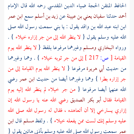
الحافظ المتقن الحجة
ضياء الدين المقدسي
رحمه الله قال الإمام
أحمد
حدثنا
سفيان يعني بن عيينة
عن
زيد بن أسلم
سمع
ابن عمر
ابن ابنه
عبد الله بن واقد
يقول : يا بني سمعت رسول الله صلى
الله عليه وسلم يقول {
لا ينظر الله إلى من جر إزاره خيلاء
} .
ورواه
البخاري
ومسلم
وغيرهما مرفوعا بلفظ {
لا ينظر الله يوم
القيامة
[
ص:
217 ]
إلى من جر ثوبه خيلاء
} . وهما وغيرهما
من حديث
أبي هريرة
مرفوعا {
لا ينظر الله يوم القيامة إلى من
جر إزاره بطرا
} وهما وغيرهما أيضا من حديث
ابن عمر
رضي
الله عنهما أيضا مرفوعا {
من جر خيلاء لم ينظر الله إليه يوم
القيامة فقال
أبو بكر الصديق
رضي الله عنه يا رسول الله إن
إزاري يسترخي إلا أن أتعاهده ، فقال له رسول الله صلى الله
عليه وسلم إنك لست ممن يفعله خيلاء
} . ولفظ
مسلم
قال
ابن
عمر
سمعت رسول الله صلى الله عليه وسلم بأذني هاتين يقول {