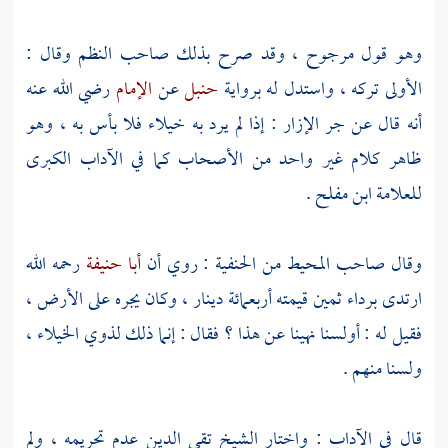
وهو قول مرجوح ، وقد صرح بذلك صاحب النظم وقال :
الأولى تركه ، واستدل له برواية
حنبل
عن
الإمام
رضي الله عنه
أنه قال عن جر الإزار : إذا لم يرد به خيلاء فلا بأس به ، وهو
ظاهر كلام غير واحد من الأصحاب كما في الآداب الكبرى
للعلامة
ابن مفلح
.
وقال صاحب المحيط من الحنفية : روي أن
أبا حنيفة
رحمه الله
ارتدى برداء ثمين قيمته أربعمائة دينار ، وكان يجره على الأرض ،
فقيل له : أولسنا نهينا عن هذا ؟ فقال : إنما ذلك لذوي الخيلاء ،
ولسنا منهم .
قال في الآداب : واختار
الشيخ تقي الدين
عدم تحريمه ، ولم