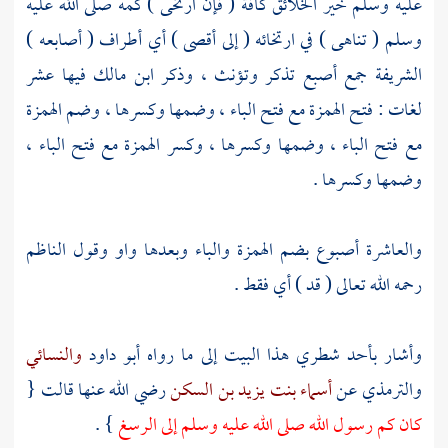
عليه وسلم خير الخلائق كافة ( فإن ارتخى ) كمه صلى الله عليه
وسلم ( تناهى ) في ارتخائه ( إلى أقصى ) أي أطراف ( أصابعه )
الشريفة جمع أصبع تذكر وتؤنث ، وذكر
ابن مالك
فيها عشر
لغات : فتح الهمزة مع فتح الباء ، وضمها وكسرها ، وضم الهمزة
مع فتح الباء ، وضمها وكسرها ، وكسر الهمزة مع فتح الباء ،
وضمها وكسرها .
والعاشرة أصبوع بضم الهمزة والباء وبعدها واو وقول
الناظم
رحمه الله تعالى ( قد ) أي فقط .
وأشار بأحد شطري هذا البيت إلى ما رواه
أبو داود
والنسائي
والترمذي
عن
أسماء بنت يزيد بن السكن
رضي الله عنها قالت {
كان كم رسول الله صلى الله عليه وسلم إلى الرسغ
} .