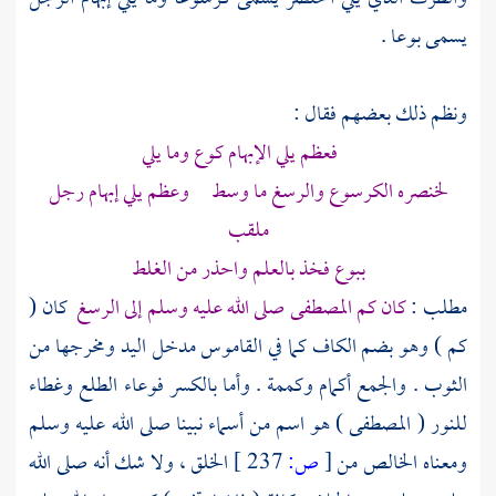
يسمى بوعا .
ونظم ذلك بعضهم فقال :
فعظم يلي الإبهام كوع وما يلي
لخنصره الكرسوع والرسغ ما وسط وعظم يلي إبهام رجل
ملقب
ببوع فخذ بالعلم واحذر من الغلط
مطلب :
كان كم
المصطفى
صلى الله عليه وسلم إلى الرسغ
كان (
كم ) وهو بضم الكاف كما في القاموس مدخل اليد ومخرجها من
الثوب . والجمع أكمام وكممة . وأما بالكسر فوعاء الطلع وغطاء
للنور (
المصطفى
) هو اسم من أسماء نبينا صلى الله عليه وسلم
ومعناه الخالص من
[
ص:
237 ]
الخلق ، ولا شك أنه صلى الله