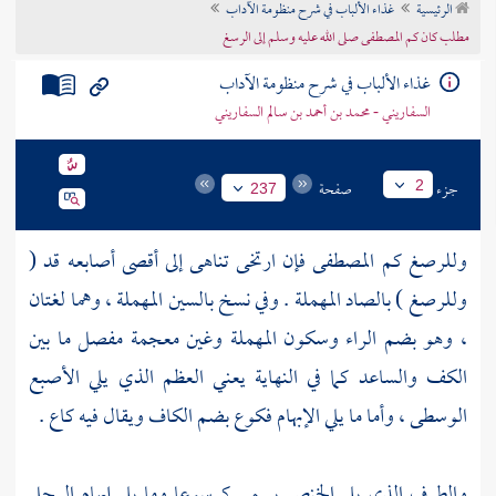
الرئيسية
غذاء الألباب في شرح منظومة الآداب
تراجم الأعلام
مطلب كان كم المصطفى صلى الله عليه وسلم إلى الرسغ
غذاء الألباب في شرح منظومة الآداب
السفاريني - محمد بن أحمد بن سالم السفاريني
جزء
صفحة
2
237
وللرصغ كم المصطفى فإن ارتخى تناهى إلى أقصى أصابعه قد (
وللرصغ ) بالصاد المهملة . وفي نسخ بالسين المهملة ، وهما لغتان
، وهو بضم الراء وسكون المهملة وغين معجمة مفصل ما بين
الكف والساعد كما في النهاية يعني العظم الذي يلي الأصبع
الوسطى ، وأما ما يلي الإبهام فكوع بضم الكاف ويقال فيه كاع .
والطرف الذي يلي الخنصر يسمى كرسوعا وما يلي إبهام الرجل