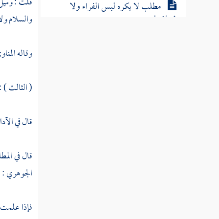
قلت : وميل 
مطلب لا يكره لبس الفراء ولا
شراؤها
والسلام ولا 
مطلب يمتنع لبس جلد الثعلب في
وقاله
المناو
الصلاة
( الثالث ) :
مطلب حكم لبس جلود السمور
قال في الآ
مطلب حكم لبس جلود السنجاب
والقاقم
قال في المط
الجوهري
: 
مطلب لا يكره لبس جلد الأرنب
فإذا علمت 
مطلب الذي يحيض من الحيوانات