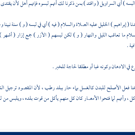
لبسه ) أي السراويل ( واقتد ) بمن ذكرنا لك أنهم لبسوه فإنهم أهل لأن يقتدى به
نا (
إبراهيم
) الخليل عليه الصلاة والسلام ( فيه ) أي في لبسه ( و ) سنة نبينا وح
لام ما تعاقب الليل والنهار ( و ) لكن لبسهم ( الأزر ) جمع إزار ( أشهر 
ية .
ع في الادهان وكونه غبا أو مطلقا لحاجة للخبر .
ا فعل الأصلح للبدن كالغسل بماء حار ببلد رطب ، لأن المقصود ترجيل الشع
كل ، وأنهم لما فتحوا الأمصار كان كل منهم يأكل من قوت بلده ، ويلبس من ل