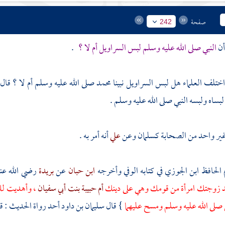
صفحة
242
أن
النبي صلى الله عليه وسلم لبس السراويل أم لا ؟
.
: اختلف العلماء هل لبس السراويل نبينا
محمد
صلى الله عليه وسلم أم لا ؟ قا
 لبساه ولبسه النبي صلى الله عليه وسلم .
ر واحد من الصحابة
كسلمان
وعن
علي
أنه أمر به .
 الحافظ
ابن الجوزي
في كتابه الوفي وأخرجه
ابن حبان
عن
بريدة
رضي الله عن
د زوجتك امرأة من قومك وهي على دينك
أم حبيبة بنت أبي سفيان
، وأهديت لك
 صلى الله عليه وسلم ومسح عليهما
} قال
سليمان بن داود
أحد رواة الحديث : 