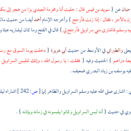
 حبان
عن {
سويد بن قيس
قال : جلبت أنا
ومخرمة العبدي
بزا من
هجر
إلى
مكة
ن بالأجر ، فقال : إذا زنت فأرجح
} وأخرجه الإمام
أحمد
أيضا من حديث
مال
ليه وسلم فاشترى مني سراويل فأرجح لي
} قال في الفتح وما كان ليشتريه عبثا 
يعلى
والطبراني
في الأوسط من حديث
أبي هريرة
{
دخلت يوما السوق مع رسول
بعة دراهم
} الحديث وفيه {
فقلت : يا رسول الله ، وإنك لتلبس السراويل ؟
يه
يوسف بن زياد البصري
ضعيف .
ي : اشترى صلى الله عليه وسلم السراويل والظاهر إنما
[
ص:
242 ]
اشتراه ليل
روي في حديث {
أنه لبس السراويل وكانوا يلبسونه في زمانه وبإذنه
} .