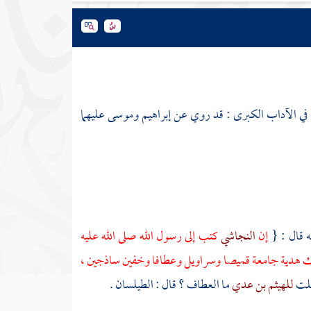
ل في الآداب الكبرى : قد روي عن
إبراهيم
وموسى
عليهما
ه قال : {
إن
النجاشي
كتب إلى رسول الله صلى الله عليه
 هدية جامعة قميصا وسراويل وعطافا وخفين ساذجين ،
قلت
للهيثم بن عدي
ما العطاف ؟ قال : الطيلسان .