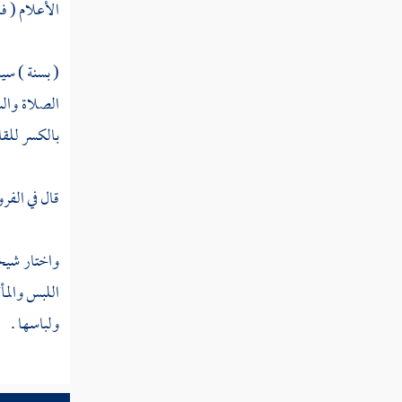
ثمانية
الأعلام ( فا
مطلب الحيوانات التي تمتنع لبس
( بسنة ) سيد
جلودها
الصلاة والس
بالكسر للقاف
مطلب بيان فضل التواضع في
اللباس
قال في الفرو
مطلب يسن حمد الله تعالى في كل
حالة
واختار شيخن
اللبس والمأ
مطلب الأعمال التي من عملها غفر
ولباسها .
له ما تقدم وما تأخر من ذنبه