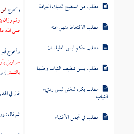
مطلب من استقبح تحنيك العمامة
وأخرج
ابن
وثم وزان يز
مطلب الاقتعاط منهي عنه
صلى الله ع
مطلب حكم لبس الطيلسان
وأخرج
أبو 
سراويل بأر
مطلب يسن تنظيف الثياب وطيها
بالتستر
} وف
مطلب يكره للغني لبس رديء
قال في الهد
الثياب
ثم قال : و
مطلب في تجمل الأغنياء