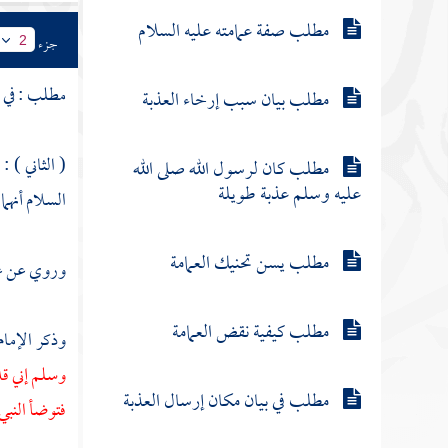
مطلب صفة عمامته عليه السلام
جزء
2
مطلب : في 
مطلب بيان سبب إرخاء العذبة
( الثاني ) 
مطلب كان لرسول الله صلى الله
عليه وسلم عذبة طويلة
السلام أنهما
مطلب يسن تحنيك العمامة
وروي عن غي
مطلب كيفية نقض العمامة
وذكر الإمام
وسلم إني ق
مطلب في بيان مكان إرسال العذبة
فتوضأ النبي