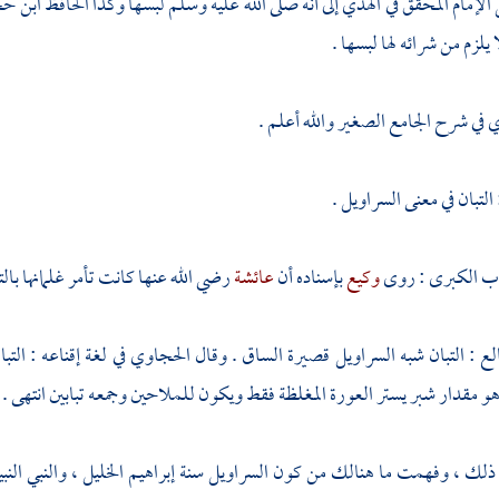
الإمام المحقق في الهدي إلى أنه صلى الله عليه وسلم لبسها وكذا
الحافظ ابن ح
يلزم من شرائه لها لبسها .
ي
في شرح الجامع الصغير والله أعلم .
 التبان في معنى السراويل .
داب الكبرى : روى
وكيع
بإسناده أن
عائشة
رضي الله عنها كانت تأمر غلمانها بالت
الع : التبان شبه السراويل قصيرة الساق . وقال
الحجاوي
في لغة إقناعه : الت
هو مقدار شبر يستر العورة المغلظة فقط ويكون للملاحين وجمعه تبابين انتهى .
ذلك ، وفهمت ما هنالك من كون السراويل سنة
إبراهيم الخليل
، والنبي الن