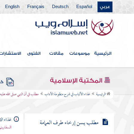
عليه وسلم إلى الرسغ
عربي
Español
Deutsch
Français
English
مطلب يكره للرجل عرض زيق
القميص
مطلب لا يكره لبس ثياب الكتان
الرئيسية
موسوعات
مقالات
الفتوى
الاستشارات
مطلب لا يكره لبس السراويل
المكتبة الإسلامية
كتب
مطلب في أن النبي صلى الله عليه
الرئيسية
غذاء الألباب في شرح منظومة الآداب
مطلب في أن النبي صلى الله عليه
وسلم لبس السراويل أم لا
غذاء ال
مطلب يسن إرخاء طرف العمامة
السفاريني