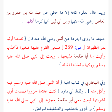
وبهذا قال العلماء كافة إلا ما حكي عن
عبد الله بن عمرو بن
العاص
رضي الله عنهما
وابن أبي ليلى
أنهما كرها
أكلها
.
حجتنا ما روى الجماعة عن
أنس
رضي الله عنه قال {
نفحنا أرنبا
بمر الظهران
[
ص:
269 ]
فسعى القوم عليها فلغبوا فأخذتها
وأتيت بها
أبا طلحة
فذبحها ، وبعث إلى النبي صلى الله عليه
وسلم بوركها وفخذها فقبله
} .
وفي
البخاري
في كتاب الهبة {
أن النبي صلى الله عليه وسلم قبله
وأكل منه
} . ولفظ
أبي داود
{
كنت غلاما حزورا فصدت أرنبا
فشويتها فبعث معي
أبو طلحة
بعجزها إلى النبي صلى الله عليه
وسلم
} والحزور بالتشديد والتخفيف المراهق .