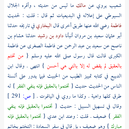
شعيب
يروي عن
مالك
ما ليس من حديثه ، وأقره
الجلال
السيوطي
على إعلاله في البديعيات ثم قال : قلت : لحديث
فاطمة
رضي الله عنها طريق أخرى قال
البخاري
في تاريخه حدثنا
أبو عثمان سعيد بن مروان
أنبأنا
داود بن رشيد
حدثنا
هشام بن
ناصح
عن
سعيد بن عبد الرحمن
عن
فاطمة الصغرى
عن
فاطمة
الكبرى
قالت قال رسول صلى الله عليه وسلم {
من تختم
بالعقيق لم يقض له إلا بالتي هي أحسن
} انتهى . وقال
ابن
الديبع
في كتابه تمييز الطيب من الخبيث فيما يدور على ألسنة
الناس من الحديث حديث {
تختموا بالعقيق فإنه ينفي الفقر
} له
طرق كلها واهية . وكذا ما روي في الياقوت .
[
ص:
291 ]
وقال في تسهيل السبيل : حديث {
تختموا بالعقيق فإنه ينفي
الفقر
} ضعيف . قلت : وعند
ابن عدي
{
تختموا بالعقيق فإنه
مبارك
} وهو ضعيف ، بل قال في سفر السعادة : التختم بخاتم