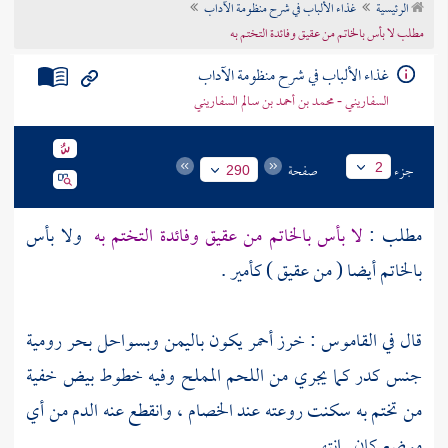
الرئيسية
غذاء الألباب في شرح منظومة الآداب
تراجم الأعلام
مطلب لا بأس بالخاتم من عقيق وفائدة التختم به
غذاء الألباب في شرح منظومة الآداب
السفاريني - محمد بن أحمد بن سالم السفاريني
جزء
صفحة
2
290
مطلب :
لا بأس بالخاتم من عقيق وفائدة التختم به
ولا بأس
بالخاتم أيضا ( من عقيق ) كأمير .
قال في القاموس : خرز أحمر يكون
باليمن
وبسواحل بحر رومية
جنس كدر كما يجري من اللحم المملح وفيه خطوط بيض خفية
من تختم به سكنت روعته عند الخصام ، وانقطع عنه الدم من أي
موضع كان . انتهى .