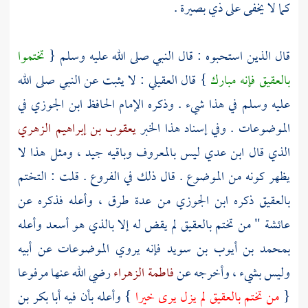
كما لا يخفى على ذي بصيرة .
قال الذين استحبوه : قال النبي صلى الله عليه وسلم {
تختموا
بالعقيق فإنه مبارك
} قال
العقيلي
: لا يثبت عن النبي صلى الله
عليه وسلم في هذا شيء . وذكره الإمام الحافظ
ابن الجوزي
في
الموضوعات . وفي إسناد هذا الخبر
يعقوب بن إبراهيم الزهري
الذي قال
ابن عدي
ليس بالمعروف وباقيه جيد ، ومثل هذا لا
يظهر كونه من الموضوع . قال ذلك في الفروع . قلت : التختم
بالعقيق ذكره
ابن الجوزي
من عدة طرق ، وأعله فذكره عن
عائشة
" من تختم بالعقيق لم يقض له إلا بالذي هو أسعد وأعله
بمحمد بن أيوب بن سويد
فإنه يروي الموضوعات عن أبيه
وليس بشيء ، وأخرجه عن
فاطمة الزهراء
رضي الله عنها مرفوعا
{
من تختم بالعقيق لم يزل يرى خيرا
} وأعله بأن فيه
أبا بكر بن