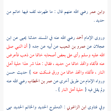
وابن عمر
رضي الله عنهم قال : ما طهرت كف فيها خاتم من
حديد .
وروى الإمام
أحمد
رضي الله عنه في المسند حدثنا
يحيى
عن
ابن
عجلان
عن
عمرو بن شعيب
عن أبيه عن جده {
أن النبي صلى
الله عليه وسلم رأى على بعض أصحابه خاتما من ذهب فأعرض
عنه فألقاه واتخذ خاتما من حديد ، فقال : هذا شر هذا حلية أهل
النار ، فألقاه واتخذ خاتما من ورق فسكت عنه
} حديث حسن
ورواه الإمام من طريق أخرى عن
عمر بن الخطاب
رضي الله عنه
ولم يقل فيه {
حلية أهل النار
} .
وفي فتاوى
ابن الزاغوني
: الدملوج الحديد والخاتم الحديد نهى