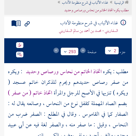
الرئيسية
غذاء الألباب في شرح منظومة الآداب
تراجم الأعلام
مطلب يكره اتخاذ الخاتم من نحاس ورصاص وحديد
غذاء الألباب في شرح منظومة الآداب
السفاريني - محمد بن أحمد بن سالم السفاريني
جزء
صفحة
2
293
مطلب : يكره
اتخاذ الخاتم من نحاس ورصاص وحديد
: ويكره
من صفر رصاص حديدهم ويحرم للذكران خاتم عسجد (
ويكره ) تنزيها في الأصح للرجل والمرأة
اتخاذ خاتم ( من صفر )
بضم الصاد المهملة كقفل نوع من النحاس ، وصانعه يقال له :
الصفار كما في القاموس . وقال في المطلع : الصفر ضرب من
النحاس ، وقيل : ما صفر منه ، والصفر لغة فيه عن
أبي عبيد
وحده ، والضم أجود ، ونفى بعضهم الكسر . انتهى .