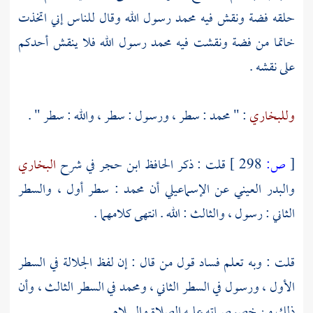
حلقه فضة ونقش فيه
محمد
رسول الله وقال للناس إني اتخذت
خاتما من فضة ونقشت فيه
محمد
رسول الله فلا ينقش أحدكم
على نقشه .
وللبخاري
: "
محمد
: سطر ، ورسول : سطر ، والله : سطر " .
[
ص:
298 ]
قلت : ذكر
الحافظ ابن حجر
في شرح
البخاري
والبدر العيني
عن
الإسماعيلي
أن
محمد
: سطر أول ، والسطر
الثاني : رسول ، والثالث : الله . انتهى كلامهما .
قلت : وبه تعلم فساد قول من قال : إن لفظ الجلالة في السطر
الأول ، ورسول في السطر الثاني ،
ومحمد
في السطر الثالث ، وأن
ذلك من خصوصياته عليه الصلاة والسلام .