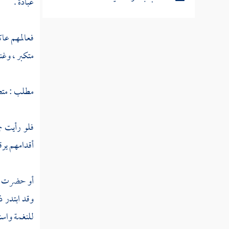
عبادة .
مطلب في أعظم المصائب
فعالمهم عاك
متكبر ، وغن
مطلب يستحب للمنتعل أن يفسح
للحافي
مطلب : متصو
مطلب لبس النبي صلى الله عليه
فلو رأيت ج
وسلم النعال السبتية
أقدامهم يرق
مطلب يكره للرجال والنساء لبس
النعال السندية
أو حضرت مجم
وقد ابتدر ذ
مطلب في السير حافيا وحاذيا
للنغمة واست