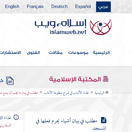
مطلب حكم النوم في المسجد
عربي
Español
Deutsch
Français
English
مطلب حكم إنشاد الشعر في المسجد
مطلب حكم إنشاد الضالة في المسجد
الرئيسية
موسوعات
مقالات
الفتوى
الاستشارات
مطلب حكم زخرفة المسجد بذهب
أو فضة
المكتبة الإسلامية
كتب
مطلب في بيان ما يجب أن يمنع من
الرئيسية
غذاء الألباب في شرح منظومة الآداب
مطلب في بيان ما يجب أن يمنع م
وقوعه في المساجد
غذاء ال
مطلب في بيان أشياء يحرم فعلها في
السفاريني
المسجد