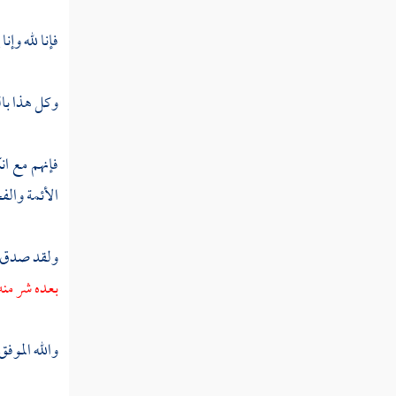
مطلب تمعددوا واخشوشنوا
فإنا لله وإنا
مطلب لا تلتزم عادة واحدة بل كن
وكل هذا بال
مع الدهر حيث كان
فإنهم مع ان
مطلب المعتبر من الإنسان المعنى
الأئمة والف
والصفات لا الملابس والذات
مطلب في كراهة مشية المطيطا
ولقد صدق ر
بعده شر منه
مطلب في عدم كراهة التبختر في
الحرب
والله الموفق 