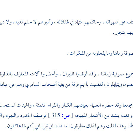
ف على شهواته ، وحاكمهم متماد في غفلاته ، وأميرهم لا حلم لديه ، ولا دين
يهم متجبر .
فة زماننا وما يفعلونه من المنكرات .
موع صوفية زماننا ، وقد أوقدوا النيران ، وأحضروا آلات المعازف بالدفوف
صون ويتمايلون ، لقضيت بأنهم فرقة من بقية أصحاب
السامري
وهم على عبادة
عا وقد حضره العلماء بعمائمهم الكبار والفراء المثمنة ، والهيئات المستح
و نغمة ينشد من الأشعار المهيجة
[
ص:
315 ]
فوصف الخدود والنهود وال
أنسوها ، لقلت وهم لذلك مطرقون : ما هذه التماثيل التي أنتم لها عاكفون .