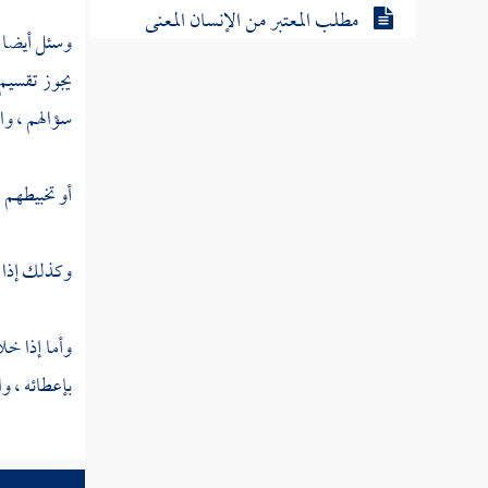
مطلب المعتبر من الإنسان المعنى
وسئل أيضا :
والصفات لا الملابس والذات
يجوز تقسيم 
سؤالهم ، و
مطلب في كراهة مشية المطيطا
أو تخبيطهم 
مطلب في عدم كراهة التبختر في
الحرب
وكذلك إذا س
مطلب المشيات عشرة أنواع
وأما إذا خل
مطلب حكم المشي مع الغير
بإعطائه ، وال
مطلب في تقديم الصغير العالم على
غيره