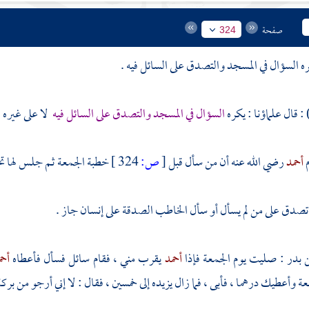
صفحة
324
 السؤال في المسجد والتصدق على السائل فيه .
: قال علماؤنا : يكره
السؤال في المسجد والتصدق على السائل فيه
لا على غيره .
م
أحمد
رضي الله عنه أن من سأل قبل
[
ص:
324 ]
خطبة الجمعة ثم جلس لها تجو
صدق على من لم يسأل أو سأل الخاطب الصدقة على إنسان جاز .
ن بدر
: صليت يوم الجمعة فإذا
أحمد
يقرب مني ، فقام سائل فسأل فأعطاه
أح
 وأعطيك درهما ، فأبى ، فما زال يزيده إلى خمسين ، فقال : لا إني أرجو من برك