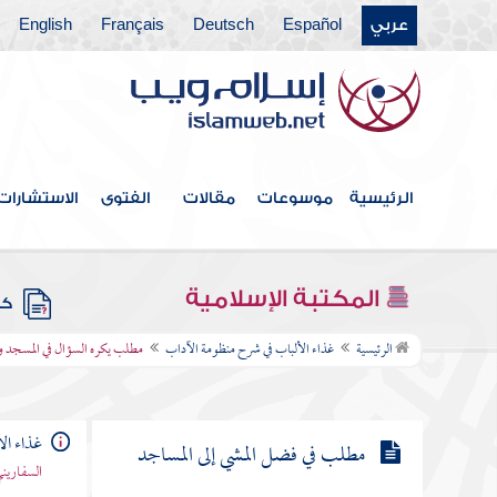
عربي
Español
Deutsch
Français
English
مطلب حكم أكل تمر شجر المسجد
مطلب حكم حفر البئر في المسجد
مطلب تشبيك الأصابع في المسجد
الرئيسية
موسوعات
مقالات
الفتوى
الاستشارات
مطلب في أشياء تكره في المسجد
المكتبة الإسلامية
كتب
مطلب يكره السؤال في المسجد
الرئيسية
غذاء الألباب في شرح منظومة الآداب
مطلب يكره السؤال في المسجد و
والتصدق على السائل فيه
غذاء ال
مطلب في فضل المشي إلى المساجد
السفاريني