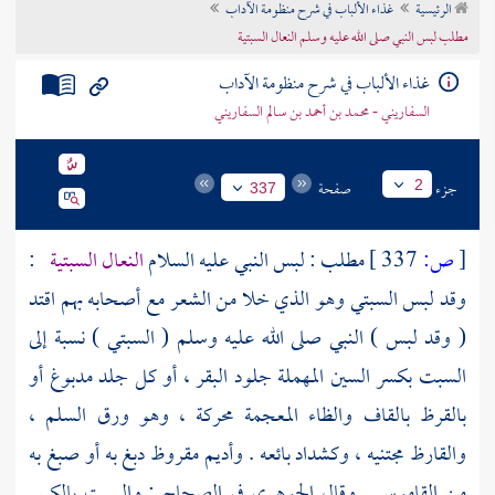
الرئيسية
غذاء الألباب في شرح منظومة الآداب
تراجم الأعلام
مطلب لبس النبي صلى الله عليه وسلم النعال السبتية
غذاء الألباب في شرح منظومة الآداب
السفاريني - محمد بن أحمد بن سالم السفاريني
جزء
صفحة
2
337
[
ص:
337 ]
مطلب : لبس النبي عليه السلام
النعال السبتية
:
وقد لبس السبتي وهو الذي خلا من الشعر مع أصحابه بهم اقتد
( وقد لبس ) النبي صلى الله عليه وسلم ( السبتي ) نسبة إلى
السبت بكسر السين المهملة جلود البقر ، أو كل جلد مدبوغ أو
بالقرظ بالقاف والظاء المعجمة محركة ، وهو ورق السلم ،
والقارظ مجتنيه ، وكشداد بائعه . وأديم مقروظ دبغ به أو صبغ به
من القاموس . وقال
الجوهري
في الصحاح : والسبت بالكسر