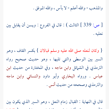
والمذهب - والله أعلم - لا بأس ، والله الموفق .
[
ص:
339 ]
الثالث ) : قال في الفروع : ويسن أن يقابل بين
نعليه .
{
وكان لنعله صلى الله عليه وسلم قبالان
} بكسر القاف ، وهو
السير بين الوسطى والتي تليها ، وهو حديث صحيح رواه
الترمذي
في الشمائل
وابن ماجه
، وفي المختارة من حديث
ابن
عباس
. ورواه
البخاري
وأبو داود
والنسائي
وابن ماجه
والترمذي
وصححه من حديث
أنس
.
قال في النهاية : القبال زمام النعل ، وهو السير الذي يكون بين