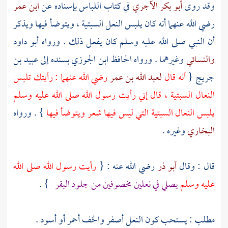
وقد روى
أبو بكر الآجري
في كتاب اللباس بإسناده عن
ابن عمر
رضي الله عنهما أنه كان يلبس النعل السبتية ، ويتوضأ فيها ويذكر
أن النبي صلى الله عليه وسلم كان يفعل ذلك . ورواه
أبو داود
والنسائي
وغيرهما . ورواه الحافظ
ابن الجوزي
بسنده إلى
عبيد بن
جريج
{
أنه قال
لعبد الله بن عمر
رضي الله عنهما : رأيتك تلبس
النعال السبتية ، قال إني رأيت رسول الله صلى الله عليه وسلم
يلبس النعال السبتية التي ليس فيها شعر ويتوضأ فيها
} . ورواه
البخاري
وغيره .
قال : وقال
أبو ذر
رضي الله عنه : {
رأيت رسول الله صلى الله
عليه وسلم
يصلي في نعلين مخصوفين من جلود البقر
} .
مطلب : يستحب كون النعل أصفر والخف أحمر أو أسود .