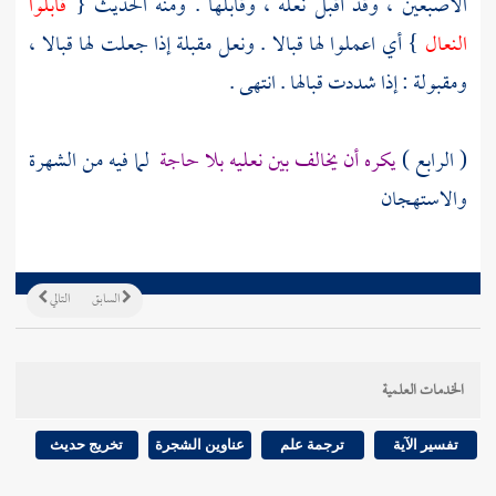
الأصبعين ، وقد أقبل نعله ، وقابلها . ومنه الحديث {
قابلوا
النعال
} أي اعملوا لها قبالا . ونعل مقبلة إذا جعلت لها قبالا ،
ومقبولة : إذا شددت قبالها . انتهى .
( الرابع )
يكره أن يخالف بين نعليه بلا حاجة
لما فيه من الشهرة
والاستهجان
السابق
التالي
الخدمات العلمية
تفسير الآية
ترجمة علم
عناوين الشجرة
تخريج حديث