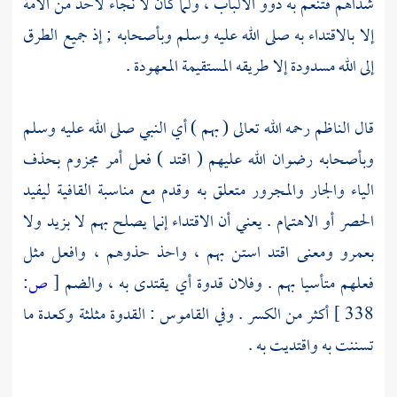
شذاهم فتنعم به ذوو الألباب ، ولما كان لا نجاء لأحد من الأمة
إلا بالاقتداء به صلى الله عليه وسلم وبأصحابه ; إذ جميع الطرق
إلى الله مسدودة إلا طريقه المستقيمة المعهودة .
قال
الناظم
رحمه الله تعالى ( بهم ) أي النبي صلى الله عليه وسلم
وبأصحابه رضوان الله عليهم ( اقتد ) فعل أمر مجزوم بحذف
الياء والجار والمجرور متعلق به وقدم مع مناسبة القافية ليفيد
الحصر أو الاهتمام . يعني أن الاقتداء إنما يصلح بهم لا بزيد ولا
بعمرو ومعنى اقتد استن بهم ، واحذ حذوهم ، وافعل مثل
فعلهم متأسيا بهم . وفلان قدوة أي يقتدى به ، والضم
[
ص:
338 ]
أكثر من الكسر . وفي القاموس : القدوة مثلثة وكعدة ما
تسننت به واقتديت به .