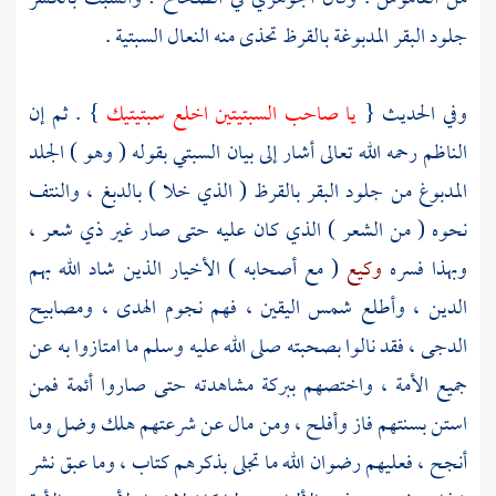
جلود البقر المدبوغة بالقرظ تحذى منه النعال السبتية .
وفي الحديث {
يا صاحب السبتيتين اخلع سبتيتيك
} . ثم إن
الناظم
رحمه الله تعالى أشار إلى بيان السبتي بقوله ( وهو ) الجلد
المدبوغ من جلود البقر بالقرظ ( الذي خلا ) بالدبغ ، والنتف
نحوه ( من الشعر ) الذي كان عليه حتى صار غير ذي شعر ،
وبهذا فسره
وكيع
( مع أصحابه ) الأخيار الذين شاد الله بهم
الدين ، وأطلع شمس اليقين ، فهم نجوم الهدى ، ومصابيح
الدجى ، فقد نالوا بصحبته صلى الله عليه وسلم ما امتازوا به عن
جميع الأمة ، واختصهم ببركة مشاهدته حتى صاروا أئمة فمن
استن بسنتهم فاز وأفلح ، ومن مال عن شرعتهم هلك وضل وما
أنجح ، فعليهم رضوان الله ما تجلى بذكرهم كتاب ، وما عبق نشر