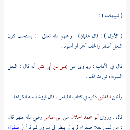
( تنبيهات ) :
( الأول ) : قال علماؤنا - رحمهم الله تعالى - : يستحب كون
النعل أصفر والخف أحمر أو أسود .
قال في الآداب : ويروى عن
يحيى بن أبي كثير
أنه قال : النعل
السوداء تورث الهم .
وأظن
القاضي
ذكره في كتاب اللباس ، قال فيؤخذ منه الكراهة .
قال : وروى
أبو محمد الخلال
عن
ابن عباس
رضي الله عنهما قال
: من لبس نعلا صفراء لم يزل ينظر في سرور ثم قرأ {
صفراء