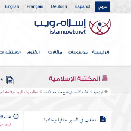
عربي
Español
Deutsch
Français
English
مطلب في أعظم المصائب
مطلب يستحب للمنتعل أن يفسح
للحافي
الرئيسية
موسوعات
مقالات
الفتوى
الاستشارات
مطلب لبس النبي صلى الله عليه
وسلم النعال السبتية
المكتبة الإسلامية
كتب
مطلب يكره للرجال والنساء لبس
الرئيسية
غذاء الألباب في شرح منظومة الآداب
مطلب يكره للرجال والنساء لبس 
النعال السندية
غذاء ال
مطلب في السير حافيا وحاذيا
السفاريني