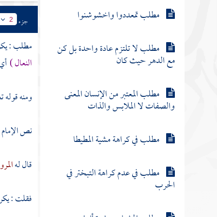
مطلب تمعددوا واخشوشنوا
جزء
2
مطلب : يكره
مطلب لا تلتزم عادة واحدة بل كن
مع الدهر حيث كان
النعال )
أي 
مطلب المعتبر من الإنسان المعنى
ومنه قوله ت
والصفات لا الملابس والذات
نص الإمام
أ
مطلب في كراهة مشية المطيطا
قال له
المر
مطلب في عدم كراهة التبختر في
الحرب
فقلت : يكره