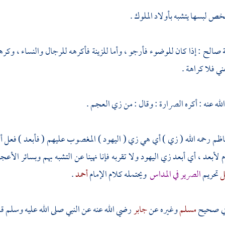
 لبسها يتشبه بأولاد الملوك .
ة
صالح
: إذا كان للوضوء فأرجو ، وأما للزينة فأكرهه للرجال والنساء ، وكره
ي فلا كراهة .
له عنه : أكره الصرارة : وقال : من زي
العجم
.
ناظم
رحمه الله ( زي ) أي هي زي (
اليهود
) المغصوب عليهم ( فأبعد ) فعل أم
 لأبعد ، أي أبعد زي
اليهود
ولا تقربه فإنا نهينا عن التشبه بهم وبسائر الأعج
ل
تحريم
الصرير في المداس
ويحتمله كلام الإمام
أحمد
.
 في صحيح
مسلم
وغيره عن
جابر
رضي الله عنه عن النبي صلى الله عليه وسلم ق