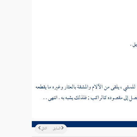
ق .
م للمشي ، يلقى من الآلام والمشقة بالعثار وغيره ما يقطعه
صل إلى مقصوده كالراكب ; فلذلك يشبه به . انتهى . .
السابق
التالي