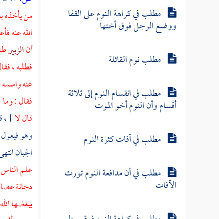
مطلب في كراهة النوم على القفا
من يأخذه ب
ووضع الرجل فوق أختها
الله عنه فأ
أن
الزبير
طل
مطلب نوم القائلة
فطلبه ، فقا
عنه واسمه
س
مطلب في انقسام النوم إلى ثلاثة
فقال : وما 
أقسام وأن النوم أخو الموت
قال لا
} ، ق
وهو فيعول م
مطلب في آفات كثرة النوم
الجبان انتهى
علم الناس 
مطلب في أن مدافعة النوم تورث
الآفات
دجانة
عصابة
يبغضها الله 