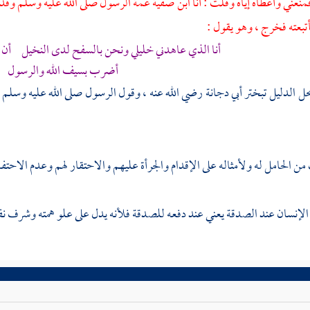
منعني وأعطاه إياه وقلت : أنا ابن
صفية
عمة الرسول صلى الله عليه وسلم وقد قم
أتبعته فخرج ، وهو يقول :
أنا الذي عاهدني خليلي ونحن بالسفح لدى النخيل أن لا
أضرب بسيف الله والرسول
ل الدليل تبختر
أبي دجانة
رضي الله عنه ، وقول الرسول صلى الله عليه وسلم م
ن الحامل له ولأمثاله على الإقدام والجرأة عليهم والاحتقار لهم وعدم الاحتفا
 الإنسان عند الصدقة يعني عند دفعه للصدقة فلأنه يدل على علو همته وشرف نفسه 