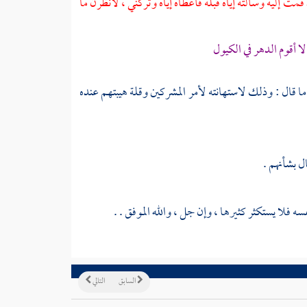
ت إليه وسألته إياه قبله فأعطاه إياه وتركني ، لأنظرن ما
 أقوم الدهر في الكيول
ا قال : وذلك لاستهانته لأمر المشركين وقلة هيبتهم عنده
ل بشأنهم .
فلا يستكثر كثيرها ، وإن جل ، والله الموفق . .
السابق
التالي