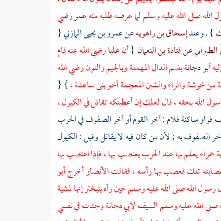
 الله صلى الله عليه وسلم لما عرضه طلبه منه
عمر
رضي
لك
} . وعند
إسحاق بن راهويه
عن
عمرو بن يحيى المازني
{
ي
الطبراني
عن
قتادة بن النعمان
{
أن
عليا
رضي الله عنه قام
ليه
أبو دجانة
بضم الدال المهملة وبالجيم والنون رضي الله
مة من خرشة والراء والشين المعجمة أخو
بني ساعدة
،
} {
رسول الله بحقه ، قال لعلك إن أعطيتكه تقاتل في الكيول ،
 فواو ساكنة فلام : آخر القوم أو آخر الصفوف في الحرب
ؤخر الصفوف به ; لأن من كان فيه لا يقاتل وقيل : الكيول
حمراء يعلم بها عند الحرب يعتصب بها ، فإذا اعتصب بها
 عصابته تلك فعصب بها رأسه ، فقالت
الأنصار
أخرج
أبو
سول الله صلى الله عليه وسلم حين رآه يتبختر إنها لمشية
 صلى الله عليه وسلم السيف
لأبي دجانة
وجدت في نفسي