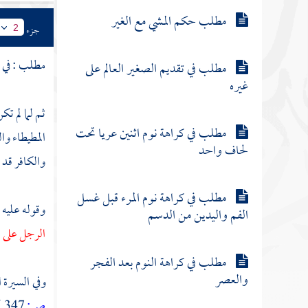
مطلب حكم المشي مع الغير
جزء
2
مطلب : في 
مطلب في تقديم الصغير العالم على
غيره
ثم لما لم ت
مطلب في كراهة نوم اثنين عريا تحت
المطيطاء وا
لحاف واحد
والكافر قد 
مطلب في كراهة نوم المرء قبل غسل
وقوله عليه 
الفم واليدين من الدسم
الرجل على ال
مطلب في كراهة النوم بعد الفجر
والعصر
وفي السيرة ا
ص:
347 ]