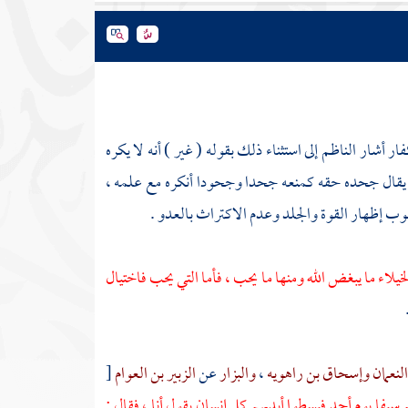
كفار أشار
الناظم
إلى استثناء ذلك بقوله ( غير ) أنه لا يكره
 ، يقال جحده حقه كمنعه جحدا وجحودا أنكره مع علمه ،
طلوب إظهار القوة والجلد وعدم الاكتراث بالعدو .
خيلاء ما يبغض الله ومنها ما يحب ، فأما التي يحب فاختيال
النعمان
وإسحاق بن راهويه
،
والبزار
عن
الزبير بن العوام
[
 سيفا يوم
أحد
فبسطوا أيديهم كل إنسان يقول أنا ، فقال :