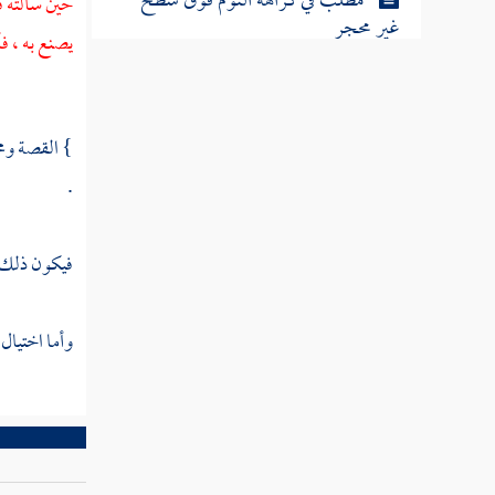
مطلب في كراهة النوم فوق سطح
حين سألته ف
غير محجر
يصنع به ، ف
مطلب يكره الجلوس بين الظل
والشمس
} القصة ومح
.
مطلب خير المجالس ما استقبل به
القبلة
فيكون ذلك م
مطلب فيما يورثه النوم في الشمس
والقمر
وأما اختيال
مطلب في كراهة النوم على الوجه
مطلب يكره النوم تحت السماء