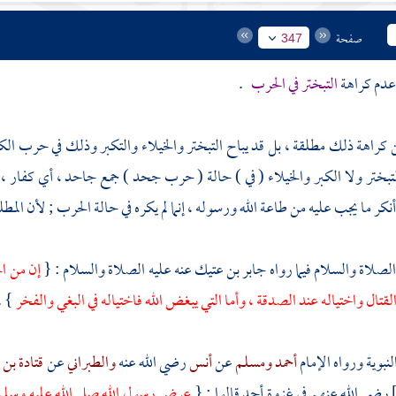
صفحة
347
عدم كراهة
التبختر في الحرب
.
كن كراهة ذلك مطلقة ، بل قد يباح التبختر والخيلاء والتكبر وذلك في حرب ال
لتبختر ولا الكبر والخيلاء ( في ) حالة ( حرب جحد ) جمع جاحد ، أي كفار
أنكر ما يجب عليه من طاعة الله ورسوله ، إنما لم يكره في حالة الحرب ; لأن الم
الصلاة والسلام فيما رواه
جابر بن عتيك
عنه عليه الصلاة والسلام : {
إن من ال
قتال واختياله عند الصدقة ، وأما التي يبغض الله فاختياله في البغي والفخر
} .
لنبوية ورواه الإمام
أحمد
ومسلم
عن
أنس
رضي الله عنه
والطبراني
عن
قتادة بن 
رضي الله عنهم في غزوة
أحد
قالوا : {
عرض رسول الله صلى الله عليه وسلم