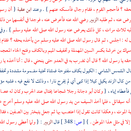
حقه ؟ فأحجم القوم ، فقام رجال فأمسكه عنهم
} . وعند
ابن عقبة
{
أن رسول
عرض عنه ، ثم طلبه
الزبير
رضي الله عنه فأعرض عنه ، فوجدا في أنفسهما من ذ
به ثلاث مرات ، كل ذلك يعرض عنه رسول الله صلى الله عليه وسلم
} . وف
ل له : اجلس ، ثم قال رسول الله صلى الله عليه وسلم من يأخذه بحقه ؟ فقام إ
ماك بن خرشة
بكسر السين المهملة وتخفيف الميم وبالكاف وفتح الخاء المعج
حقه يا رسول الله ؟ قال أن تضرب به في العدو حتى ينحني ، قال : أنا آخذه يا 
ال
الشمس الشامي
: الكيول بكاف مفتوحة فمثناة تحتية مضمومة مشددة وتخفف
ن كال الزند يكيل كيلا إذا كبى أي لم يخرج نارا ، وذلك لا نفع فيه ، فشبه م
 فأعطاه إياه ، {
وكان
أبو دجانة
رجلا شجاعا يختال عند الحرب وكان له عصابة 
أنه سيقاتل ، فلما أخذ السيف من يد رسول الله صلى الله عليه وسلم أخرج
 الموت ، وهكذا كانت تقول إذا اعتصب بها ثم جعل يتبختر بين الصفين ، فقال ر
إلا في مثل هذا الموطن .
}
[
ص:
348 ]
قال
الزبير
: {
ولما أعطى رسول الله