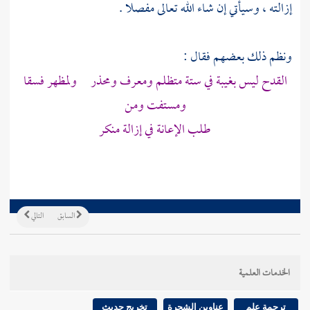
إزالته ، وسيأتي إن شاء الله تعالى مفصلا .
ونظم ذلك بعضهم فقال :
القدح ليس بغيبة في ستة متظلم ومعرف ومحذر ولمظهر فسقا
ومستفت ومن
طلب الإعانة في إزالة منكر
السابق
التالي
الخدمات العلمية
ترجمة علم
عناوين الشجرة
تخريج حديث