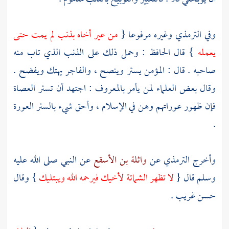
وفي
الترمذي
وغيره مرفوعا {
من عير أخاه بذنب لم يمت حتى
يعمله
} قال
الحافظ
: وحمل ذلك على الذنب الذي تاب منه
صاحبه . قال : المؤمن يستر وينصح ، والفاجر يهتك ويفضح .
وقال بعض العلماء لمن يأمر بالمعروف : اجتهد أن تستر العصاة
فإن ظهور عوراتهم وهن في الإسلام ، وأحق شيء بالستر العورة
.
وأخرج
الترمذي
عن
واثلة بن الأسقع
عن النبي صلى الله عليه
وسلم قال {
لا تظهر الشماتة لأخيك فيرحمه الله ويبتليك
} وقال
حسن غريب .