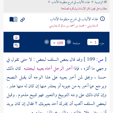
الرئيسية
غذاء الألباب في شرح منظومة الآداب
تراجم الأعلام
مطلب هل يجوز ذكر الإنسان بما يكره لمصلحة
غذاء الألباب في شرح منظومة الآداب
السفاريني - محمد بن أحمد بن سالم السفاريني
جزء
صفحة
1
109
[
ص:
109 ]
وقد قال بعض
السلف
لبعض : لا حتى تقول في
وجهي ما أكره ، فإذا
أخبر الرجل أخاه بعيبه ليجتنبه
كان ذلك
حسنا ، ويحق لمن أخبر بعيبه على هذا الوجه أن يقبل النصح
ويرجع عما أخبر به من عيوبه أو يعتذر منها إن كان له منها عذر .
وإن كان ذلك على وجه التوبيخ والتعيير فهو قبيح مذموم . وقيل
لبعض
السلف
أتحب أن يخبرك أحد بعيوبك ؟ فقال إن كان يريد
أن يوبخني فلا . فالتعيير والتوبيخ بالذنب مذموم .