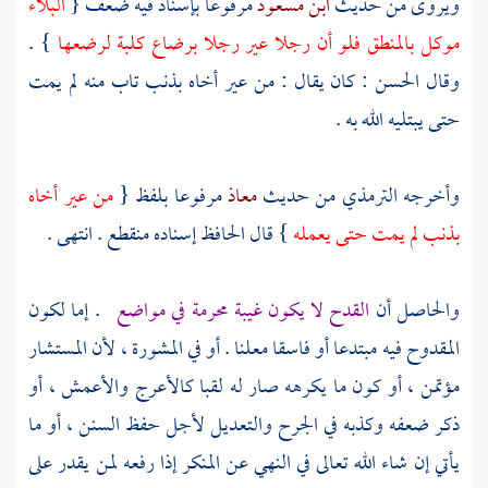
ويروى من حديث
ابن مسعود
مرفوعا بإسناد فيه ضعف {
البلاء
موكل بالمنطق فلو أن رجلا عير رجلا برضاع كلبة لرضعها
} .
وقال
الحسن
: كان يقال : من عير أخاه بذنب تاب منه لم يمت
حتى يبتليه الله به .
وأخرجه
الترمذي
من حديث
معاذ
مرفوعا بلفظ {
من عير أخاه
بذنب لم يمت حتى يعمله
} قال
الحافظ
إسناده منقطع . انتهى .
والحاصل أن
القدح لا يكون غيبة محرمة في مواضع
. إما لكون
المقدوح فيه مبتدعا أو فاسقا معلنا . أو في المشورة ، لأن المستشار
مؤتمن ، أو كون ما يكرهه صار له لقبا كالأعرج والأعمش ، أو
ذكر ضعفه وكذبه في الجرح والتعديل لأجل حفظ السنن ، أو ما
يأتي إن شاء الله تعالى في النهي عن المنكر إذا رفعه لمن يقدر على