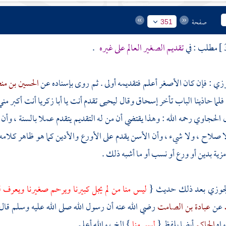
صفحة
351
مطلب : في
تقديم الصغير العالم على غيره
.
جوزي
: فإن كان الأصغر أعلم فتقديمه أولى . ثم روى بإسناده عن
الحسين بن م
فلما حاذينا الباب تأخر إسحاق وقال
ليحيى
تقدم أنت يا
أبا زكريا
أنت أكبر مني
ل
الحجاوي
رحمه الله : وهذا يقتضي أن من له التقديم يتقدم عملا بالسنة ، وأن
ا صلاح ، ولا شيء ، وأن الأسن يقدم على الأورع والأدين كما هو ظاهر كلامه 
مزية بدين أو ورع أو نسب أو ما أشبه ذلك .
لجوزي
بعد ذلك حديث {
ليس منا من لم يجل كبيرنا ويرحم صغيرنا ويعرف لع
عن
عبادة بن الصامت
رضي الله عنه أن رسول الله صلى الله عليه وسلم قال
واه
الحاكم
أيضا بلفظ {
ليس منا
} إلخ ، والله أعلم .