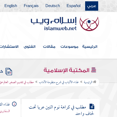
مطلب في كراهة مشية المطيطا
عربي
Español
Deutsch
Français
English
مطلب في عدم كراهة التبختر في
الحرب
مطلب المشيات عشرة أنواع
الرئيسية
موسوعات
مقالات
الفتوى
الاستشارات
مطلب حكم المشي مع الغير
المكتبة الإسلامية
كتب
مطلب في تقديم الصغير العالم على
الرئيسية
غذاء الألباب في شرح منظومة الآداب
مطلب في تقديم الصغير العالم على
غيره
غذاء ال
مطلب في كراهة نوم اثنين عريا تحت
السفاريني
لحاف واحد