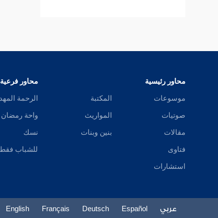
مطلب فيما يورثه النوم في الشمس
والقمر
مطلب في كراهة النوم على الوجه
محاور رئيسية
محاور فرعية
موسوعات
المكتبة
الرحمة المهد
مطلب يكره النوم تحت السماء
متجردا
صوتيات
المواريث
واحة رمضان
مقالات
بنين وبنات
نسك
مطلب فيما يقال عند الانتباه من
فتاوى
للشباب فقط
النوم
استشارات
مطلب أذكار الصباح والمساء
عربي
Español
Deutsch
Français
English