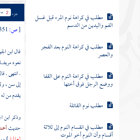
جزء
2
مطلب في كراهة نوم المرء قبل غسل
الفم واليدين من الدسم
[
ص:
351 ]
مطلب في كراهة النوم بعد الفجر
قال
ابن ال
والعصر
نعود مريضا 
. انتهى . قا
مطلب في كراهة النوم على القفا
ووضع الرجل فوق أختها
إلى سن ، ول
يقدم من له 
مطلب نوم القائلة
وذكر
ابن ا
مطلب في انقسام النوم إلى ثلاثة
حديث
أحمد
أقسام وأن النوم أخو الموت
لعالمنا
} ور