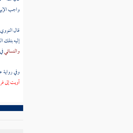
مطلب من عف عن محارم الناس
واجب الإيما
عف أهله
قال
النووي
مطلب بيان ما ورد من الآيات
إليه بتلك ال
والأخبار في التخويف من الزنا
والنسائي
في 
مطلب الزنا يجمع خلال الشر كلها
وفي رواية 
آويت إلى ف
مطلب في الحث على الصبر في طلب
العلم
مطلب ينبغي للعاقل أن لا يضيع
أوقاته سدى