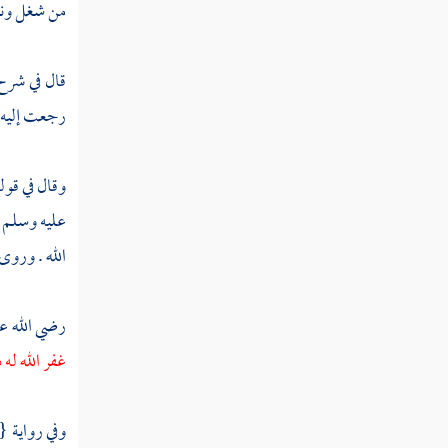
من شغل ونح
مطلب يختار الرجل زوجة ذات أصل
قال في شرح
مطلب في الكفاءة وأنها معتبرة في
خمسة أشياء
رجعت إليه 
مطلب لا يتزوج الرجل الفقير إلا
وقال في قول
ضرورة
عليه وسلم
الله . وروى
مطلب الصوم يقطع الشهوة
رضي الله عن
مطلب خير النساء من سرت الزوج
غفر الله له
منظرا الحافظة له في مغيبه ومشهده
وفي رواية {
مطلب الخير والشؤم في ثلاثة