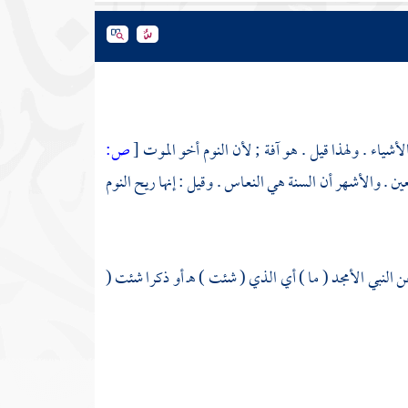
أشياء . ولهذا قيل . هو آفة ; لأن النوم أخو الموت
[
ص:
عين . والأشهر أن السنة هي النعاس . وقيل : إنها ريح النوم
 النبي الأمجد ( ما ) أي الذي ( شئت ) هـ أو ذكرا شئت (