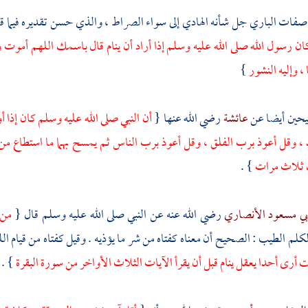
صفات الباري جل شأنه الهادي إلى سواء الصراط ، والذي حسن تقديره فيما 
ان رسول الله صلى الله عليه وسلم إذا أراد أن ينام قال باسمك اللهم أموت وأح
ا ، وإليه النشور
}
يحين أيضا عن
عائشة
رضي الله عنها {
أن النبي صلى الله عليه وسلم كان إذا أو
 ، وقل أعوذ برب الفلق ، وقل أعوذ برب الناس ثم يمسح بهما ما استطاع من
 ثلاث مرات
} .
بي مسعود الأنصاري
رضي الله عنه عن النبي صلى الله عليه وسلم قال {
من 
لكلم الطيب : الصحيح أن معناه كفتاه من شر ما يؤذيه . وقيل كفتاه من قيام ال
ت أرى أحدا يعقل ينام قبل أن يقرأ الآيات الثلاث الأواخر من سورة البقرة
} .