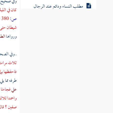
وفي صحيح
مطلب النساء ودائع عند الرجال
كان في اللي
ص:
380 ]
مطلب في الغيرة على النساء وبيان
شيطان حتى 
أنواعها
ورواها
الطب
مطلب في ضرب الرجل زوجته
تأديبا لها
. وفي الصح
ثلاث مرات 
مطلب في مداراة المرأة وعدم الطمع
فاحفظها بما
في إقامة اعوجاجها
طرفه مما يلي
علي
فجاءنا ا
مطلب في أن السكنى فوق الطريق
واحمدا ثلاثا
موجبة للتهمة
صفين ؟ قال