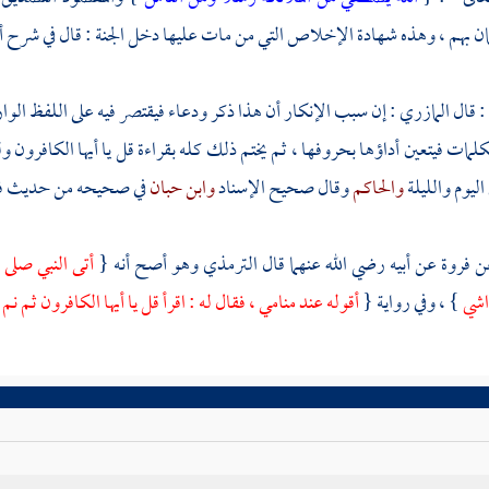
ن بهم ، وهذه شهادة الإخلاص التي من مات عليها دخل الجنة : قال في شرح أ
: قال
المازري
: إن سبب الإنكار أن هذا ذكر ودعاء فيقتصر فيه على اللفظ الوا
كلمات فيتعين أداؤها بحروفها ، ثم يختم ذلك كله بقراءة قل يا أيها الكافرون ول
اليوم والليلة
والحاكم
وقال صحيح الإسناد
وابن حبان
في صحيحه من حديث
ف
عن
فروة
عن أبيه رضي الله عنهما قال
الترمذي
وهو أصح أنه {
أتى النبي صلى ا
راشي
} ، وفي رواية {
أقوله عند منامي ، فقال له : اقرأ قل يا أيها الكافرون ثم نم