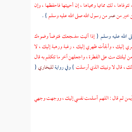
فاها ، لك مماتها ومحياها ، إن أحييتها فاحفظها ، وإن
 خير من
عمر
من رسول الله صلى الله عليه وسلم
} .
لى الله عليه وسلم {
إذا أتيت مضجعك فتوضأ وضوءك
إليك ، وألجأت ظهري إليك ، رغبة ورهبة إليك ، لا
ن ليلتك مت على الفطرة ، واجعلهن آخر ما تتكلم به قال
ولك ، قال لا ونبيك الذي أرسلت
} وفي رواية
للبخاري
{
 الأيمن ثم قال : اللهم أسلمت نفسي إليك ، ووجهت وجهي