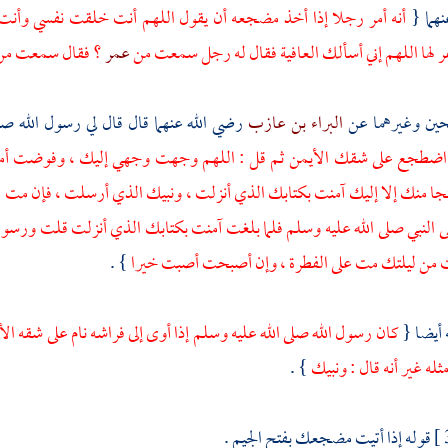
نهما {
أنه أمر رجلا إذا أخذ مضجعه أن يقول اللهم أنت خلقت نفسي وأنت تتو
ر لها اللهم إني أسألك العافية فقال له رجل سمعت من
عمر
؟ فقال سمعت من
حين وغيرهما عن
البراء بن عازب
رضي الله عنهما قال قال لي رسول الله ص
اضطجع على شقك الأيمن ثم قل : اللهم وجهت وجهي إليك ، وفوضت أمري 
جا منك إلا إليك آمنت بكتابك الذي أنزلت ، ونبيك الذي أرسلت ، فإن مت م
لى النبي صلى الله عليه وسلم فلما بلغت آمنت بكتابك الذي أنزلت قلت ورس
 من ليلتك مت على الفطرة ، وإن أصبحت أصبت خيرا
} .
ه أيضا {
كان رسول الله صلى الله عليه وسلم إذا أوى إلى فراشه نام على شقه
ثله غير أنه قال : ونبيك
} .
قوله إذا أتيت مضجعك بفتح الجيم .