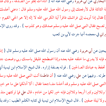
البخاري
عن
أبي هريرة
رضي الله عنه أنه {
أتاه آت يحثو من الصدقة ، وكان قد ج
لة الثالثة قال لأرفعنك إلى رسول الله صلى الله عليه وسلم قال : دعني أعل
فقال إذا آويت إلى فراشك فاقرأ آية الكرسي الله لا إله إلا هو الحي القيو
تصبح فقال النبي صلى الله عليه وسلم صدقك وهو كذوب
} . وقد روى الإم
راني
في معجمه أنها جرت
لأبي بن كعب
يحين عن
أبي هريرة
رضي الله عنه أن رسول الله صلى الله عليه وسلم قال {
إذ
فإنه لا يدري ما خلفه عليه بعده وإذا اضطجع فليقل باسمك ربي وضعت جنبي
 تحفظ به عبادك الصالحين
} . قوله بصنفة إزاره . قال شيخ الإسلام
ابن تيمية
أي
 طرته . وفيهما عن
علي
رضي الله عنه {
أن
فاطمة
أتت النبي صلى الله عليه وس
لنبي صلى الله عليه وسلم وقد أخذنا مضاجعنا فقال : ألا أدلكما على ما هو خير ل
 وثلاثين وكبرا أربعا وثلاثين فإنه خير لكما من خادم ، قال
علي
فما تركتهن منذ
 ولا ليلة صفين
} . قال شيخ الإسلام
ابن تيمية
في كتابه الكلم الطيب : وقد بلغ