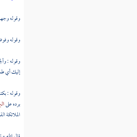
مطلب في بيان الفرق بين الشح
وقوله وجهت
والبخل
وقوله وفوضت
مطلب الاقتصار على زوجة واحدة
وقوله : وأل
مطلب النكاح مأمور به شرعا
إليك أي طمع
مطلب في ذم العزوبية وإن الزواج
وقوله : بكتا
من أسباب الرزق
برده على
الب
الملائكة الذي
مطلب في فضل النفقة على الزوجات
والعيال
قال الله - ت