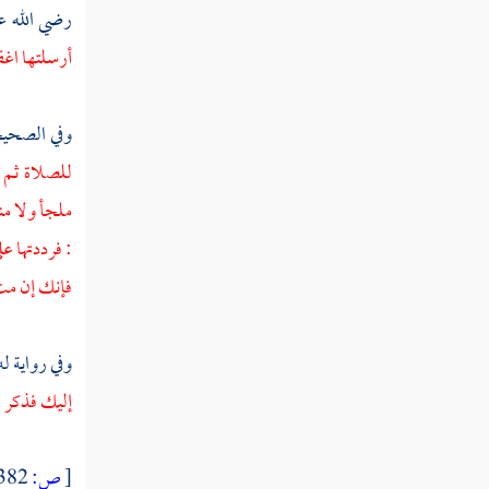
رضي الله ع
أرسلتها اغف
مطلب الجمال على قسمين
وفي الصحي
مطلب ثلاثة تجلو البصر
للصلاة ثم 
ملجأ ولا من
مطلب في الفرق بين الجميلة والمليحة
: فرددتها ع
فإنك إن مت
مطلب في أوصاف المرأة المحمودة
وفي رواية ل
مطلب في بيان الأمور
إليك فذكر م
مطلب ينبغي للرجل أن يختار ذات
الدين الودود الولود الحسيبة
[
ص:
382 ]