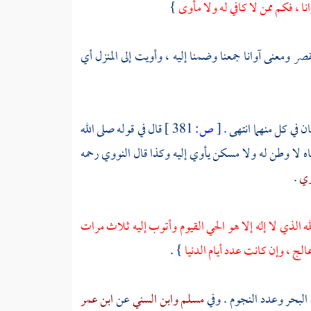
نا ، فكم ممن لا كافي له ولا مأوى
}
صر ومعنى آوانا جمعنا وضمنا إليه ، وأويت إلى المنزل أي
 في كل منهما انتهى .
[
ص:
381 ]
قال في قوله صلى الله
ه لا وطن له ولا مسكن يأوي إليه وكذا قال
النووي
رحمه
ري
.
ه الذي لا إله إلا هو الحي القيوم وأتوب إليه ثلاث مرات
لج ، وإن كانت عدد أيام الدنيا
} .
البحر وعدد النجوم . وفي
مسلم
وابن السني
عن
ابن عمر