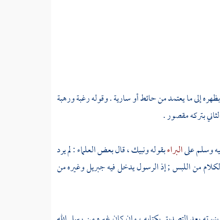
ره إلى ما يعتمد من حائط أو سارية . وقوله رغبة ورهبة
ثاني بتركه مقصور .
ليه وسلم على
البراء
بقوله ونبيك ، قال بعض العلماء : لم يرد
لكلام من اللبس ; إذ الرسول يدخل فيه
جبريل
وغيره من
نبوته بعد التصديق بكتابه ، وإن كان غيره من رسل الله