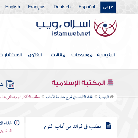
عربي
Español
Deutsch
Français
English
مطلب أذكار الصباح والمساء
مطلب في فضائل الاستغفار وكثرة
بركاته
الرئيسية
موسوعات
مقالات
الفتوى
الاستشارات
مطلب في تحقيق معنى قوله صلى الله
عليه وسلم إنه ليغان على قلبي
المكتبة الإسلامية
كتب
مطلب الأذكار الواردة التي تقال عند
الرئيسية
غذاء الألباب في شرح منظومة الآداب
مطلب الأذكار الواردة التي تقال 
النوم
غذاء ال
مطلب في فوائد من آداب النوم
السفاريني