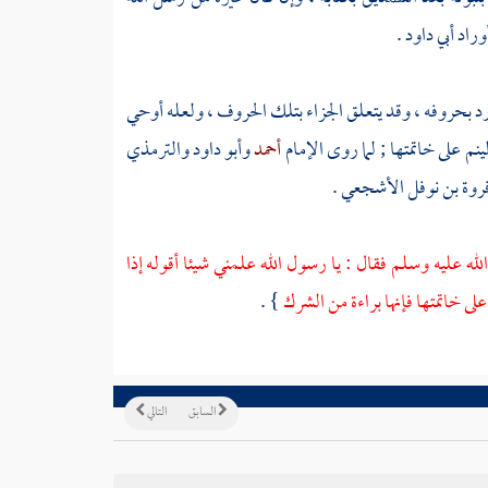
وراد
أبي داود
.
رد بحروفه ، وقد يتعلق الجزاء بتلك الحروف ، ولعله أوحي
ينم على خاتمتها ; لما روى الإمام
أحمد
وأبو داود
والترمذي
روة بن نوفل الأشجعي
.
لله عليه وسلم فقال : يا رسول الله علمني شيئا أقوله إذا
 على خاتمتها فإنها براءة من الشرك
} .
السابق
التالي