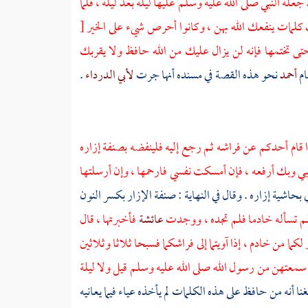
عله النبي صلى الله عليه وسلم عليها ليلة بعد ليلة ، فلما
مك كلمات ينفعك الله بهن ، وكانوا أحرص شيء على الخير
[
م حتى تختمها فإنه لن يزال عليك من الله حافظ ولا يقربك
ام
أحمد
نحو هذه القصة في مسنده أنها جرت
لأبي الدرداء
.
ا قام أحدكم عن فراشه ثم رجع إليه فلينفضه بصنفة إزاره
 وبك أرفعه ، فإن أمسكت نفسي فارحمها ، وإن أرسلتها
 بحاشية إزاره . وقال في النهاية : صنفة الإزار بكسر النون
لم تسأله خادما فلم تجده ، ووجدت
عائشة
فأخبرتها ، قال
كما من خادم ، إذا آويتما إلى فراشكما فسبحا ثلاثا وثلاثين
 سمعتهن من رسول الله صلى الله عليه وسلم قيل ولا ليلة
نا أنه من حافظ على هذه الكلمات لم يأخذه عياء فيما يعانيه