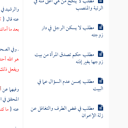
مطلب لا ينكح من هي أعلى منه في
الرتبة والمنصب
والرشيد في 
عنه قال {
ك
مطلب لا يسكن الرجل في دار
بعد ما أماتن
زوجته
. وفي الصح
مطلب حكم تصدق المرأة من بيت
هو الله أحد
زوجها بغير إذنه
ويفعل ذلك
مطلب يحسن عدم السؤال عما في
البيت
وفيهما عن
أ
المحقق في ا
مطلب في غض الطرف والتغافل عن
عنه {
ما كن
زلة الإخوان