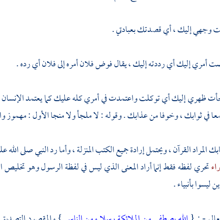
 وجهي إليك ، أي قصدتك بعبادتي .
 أمري إليك أي رددته إليك ، يقال فوض فلان أمره إلى فلان أي رده .
جأت ظهري إليك أي توكلت واعتمدت في أمري كله عليك كما يعتمد الإنسان بظه
ا في ثوابك ، وخوفا من عذابك . وقوله : لا ملجأ ولا منجا الأول : مهموز وال
بك المراد القرآن ، ويحتمل إرادة جميع الكتب المنزلة ، وأما رد النبي صلى الله ع
راء
تحري لفظه فقط إنما أراد المعنى الذي ليس في لفظة الرسول وهو تخليص ا
ن ليسوا بأنبياء .
عالى - : {
الله يصطفي من الملائكة رسلا ومن الناس
} والمقصود التصديق ب