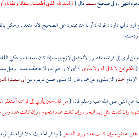
وه انتهى . وفي صحيح
مسلم
قال {
الحمد لله الذي أطعمنا وسقانا وكفانا وآوا
 أوراد
أبي داود
: قوله : آوانا هنا ممدود على الصحيح لأنه متعد ، وحكي بالق
ودخلته .
ه من أوى إلى فراشه مقصور لأنه فعل لازم وبمد إذا كان متعديا ، وحكي اللغتان
 {
فكم ممن لا كافي له ولا مأوى
} أي لا راحم له ولا عاطف عليه . وقيل معنا
 الإمام
أحمد
والترمذي
وغيرهما وقال
الترمذي
حسن غريب عن
أبي سعيد الخد
ه عن النبي صلى الله عليه وسلم قال {
من قال حين يأوي إلى فراشه أستغفر الل
 ذنوبه وإن كانت مثل زبد البحر ، وإن كانت عدد النجوم ، وإن كانت عدد رمل عا
غفر له ذنوبه وإن كانت عدد ورق الشجر
} وذكر الحديث خلا قوله مثل زبد 