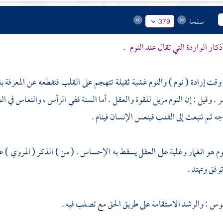
صفحة
379
ذكار الواردة التي تقال عند النوم
.
 وقت إرادة ( نوم ) والنوم غشية ثقيلة تتهجم على القلب فتقطعه عن المعرفة بال
مر . وقيل : إن النوم مزيل للقوة والعقل . أما السنة ففي الرأس ، والنعاس في ال
جه ثم تنبعث إلى القلب فينعس الإنسان فينام .
م هو انغمار وغلبة على العقل يسقط به الإحساس . ( من ) الذكر ( المروي ) عن
وفق وتهتد .
موس : والرشد الاستقامة على طريق الحق مع تصلب فيه .