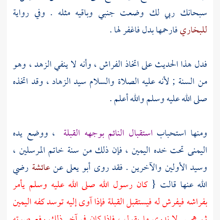
سبحانك ربي لك وضعت جنبي وباقيه مثله . وفي رواية
للبخاري
فارحمها بدل فاغفر لها .
فدل هذا الحديث على اتخاذ الفراش ، وأنه لا ينفي الزهد ، وهو
من السنة ; لأنه عليه الصلاة والسلام سيد الزهاد ، وقد اتخذه
صلى الله عليه وسلم والله أعلم .
ومنها استحباب
استقبال النائم بوجهه القبلة
، ووضع يده
اليمنى تحت خده اليمين ، فإن ذلك من سنة خاتم المرسلين ،
وسيد الأولين والآخرين . فقد روى
أبو يعلى
عن
عائشة
رضي
الله عنها قالت {
كان رسول الله صلى الله عليه وسلم يأمر
بفراشه فيفرش له فيستقبل القبلة فإذا آوى إليه توسد كفه اليمين
ثم همس لا ندري ما يقول ، فإذا كان في آخر ذلك رفع صوته