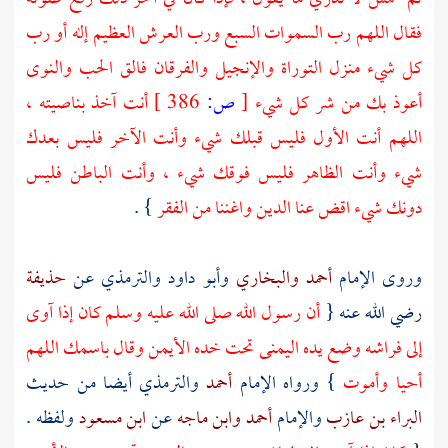
فقال اللهم رب السموات السبع ورب العرش العظيم إله أو رب
كل شيء منزل التوراة والإنجيل والفرقان فالق الحب والنوى
أعوذ بك من شر كل شيء
[
ص:
386 ]
أنت آخذ بناصيته ،
اللهم أنت الأول فليس قبلك شيء وأنت الآخر فليس بعدك
شيء وأنت الظاهر فليس فوقك شيء ، وأنت الباطن فليس
دونك شيء اقض عنا الدين واغننا من الفقر
} .
وروى الإمام
أحمد
والبخاري
وأبو داود
والترمذي
عن
حذيفة
رضي الله عنه {
أن رسول الله صلى الله عليه وسلم كان إذا آوى
إلى فراشه وضع يده اليمنى تحت خده الأيمن وقال باسمك اللهم
أحيا وأموت
} ورواه الإمام
أحمد
والترمذي
أيضا من حديث
البراء بن عازب
والإمام
أحمد
وابن ماجه
عن
ابن مسعود
ولفظه .