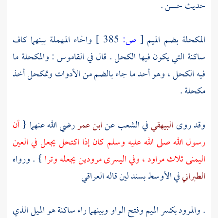
حديث حسن .
المكحلة بضم الميم
[
ص:
385 ]
والحاء المهملة بينهما كاف
ساكنة التي يكون فيها الكحل . قال في القاموس : والمكحلة ما
فيه الكحل ، وهو أحد ما جاء بالضم من الأدوات وتمكحل أخذ
مكحلة .
وقد روى
البيهقي
في الشعب عن
ابن عمر
رضي الله عنهما {
أن
رسول الله صلى الله عليه وسلم كان إذا اكتحل يجعل في العين
اليمنى ثلاث مراود ، وفي اليسرى مرودين يجعله وترا
} . ورواه
الطبراني
في الأوسط بسند لين قاله
العراقي
. والمرود بكسر الميم وفتح الواو وبينهما راء ساكنة هو الميل الذي