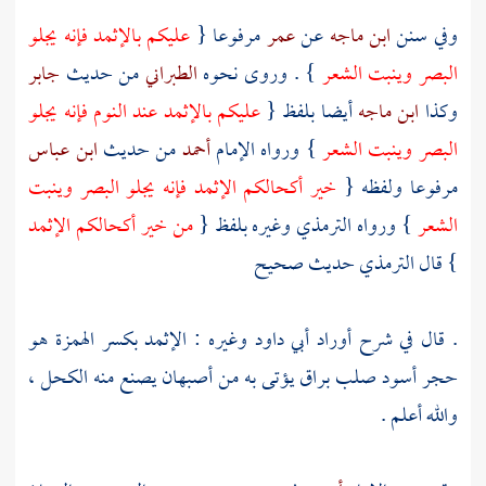
وفي سنن
ابن ماجه
عن
عمر
مرفوعا {
عليكم بالإثمد فإنه يجلو
البصر وينبت الشعر
} . وروى نحوه
الطبراني
من حديث
جابر
وكذا
ابن ماجه
أيضا بلفظ {
عليكم بالإثمد عند النوم فإنه يجلو
البصر وينبت الشعر
} ورواه الإمام
أحمد
من حديث
ابن عباس
مرفوعا ولفظه {
خير أكحالكم الإثمد فإنه يجلو البصر وينبت
الشعر
} ورواه
الترمذي
وغيره بلفظ {
من خير أكحالكم الإثمد
} قال
الترمذي
حديث صحيح
. قال في شرح أوراد
أبي داود
وغيره : الإثمد بكسر الهمزة هو
حجر أسود صلب براق يؤتى به من
أصبهان
يصنع منه الكحل ،
والله أعلم .