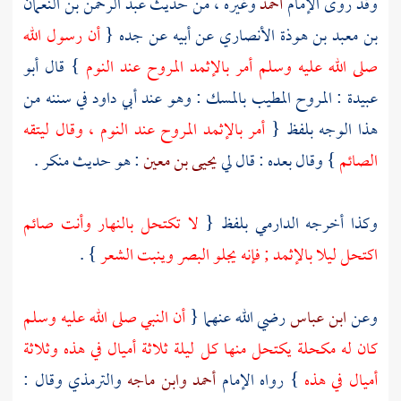
وقد روى الإمام
أحمد
وغيره ، من حديث
عبد الرحمن بن النعمان
بن معبد بن هوذة الأنصاري
عن أبيه عن جده {
أن رسول الله
صلى الله عليه وسلم أمر بالإثمد المروح عند النوم
} قال
أبو
عبيدة
: المروح المطيب بالمسك : وهو عند
أبي داود
في سننه من
هذا الوجه بلفظ {
أمر بالإثمد المروح عند النوم ، وقال ليتقه
الصائم
} وقال بعده : قال لي
يحيى بن معين
: هو حديث منكر .
وكذا أخرجه
الدارمي
بلفظ {
لا تكتحل بالنهار وأنت صائم
اكتحل ليلا بالإثمد ; فإنه يجلو البصر وينبت الشعر
} .
وعن
ابن عباس
رضي الله عنهما {
أن النبي صلى الله عليه وسلم
كان له مكحلة يكتحل منها كل ليلة ثلاثة أميال في هذه وثلاثة
أميال في هذه
} رواه الإمام
أحمد
وابن ماجه
والترمذي
وقال :