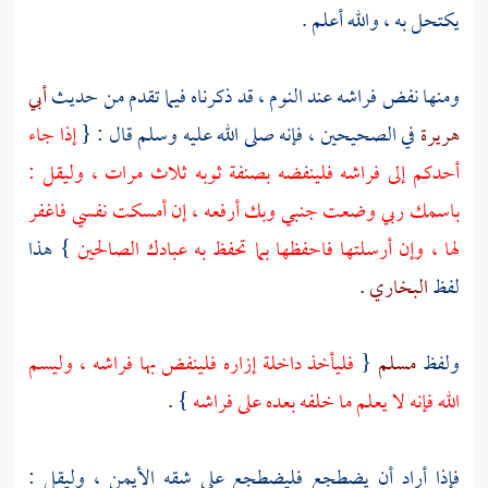
يكتحل به ، والله أعلم .
ومنها نفض فراشه عند النوم ، قد ذكرناه فيما تقدم من حديث
أبي
هريرة
في الصحيحين ، فإنه صلى الله عليه وسلم قال : {
إذا جاء
أحدكم إلى فراشه فلينفضه بصنفة ثوبه ثلاث مرات ، وليقل :
باسمك ربي وضعت جنبي وبك أرفعه ، إن أمسكت نفسي فاغفر
لها ، وإن أرسلتها فاحفظها بما تحفظ به عبادك الصالحين
} هذا
لفظ
البخاري
.
ولفظ
مسلم
{
فليأخذ داخلة إزاره فلينفض بها فراشه ، وليسم
الله فإنه لا يعلم ما خلفه بعده على فراشه
} .
فإذا أراد أن يضطجع فليضطجع على شقه الأيمن ، وليقل :