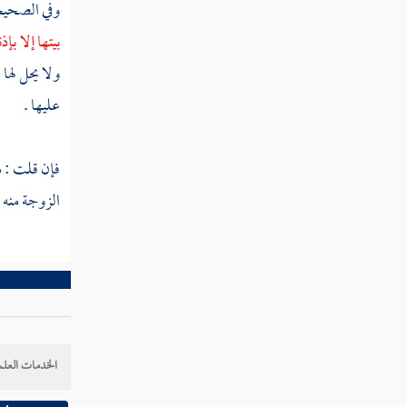
وفي الصحي
مطلب في بيان الأمور
بيتها إلا بإذ
ولا يحل لها
مطلب ينبغي للرجل أن يختار ذات
الدين الودود الولود الحسيبة
عليها .
مطلب في بيان الفرق بين الشح
فإن قلت : م
والبخل
الزوجة منه 
مطلب الاقتصار على زوجة واحدة
مطلب النكاح مأمور به شرعا
الخدمات العلم
مطلب في ذم العزوبية وإن الزواج
من أسباب الرزق