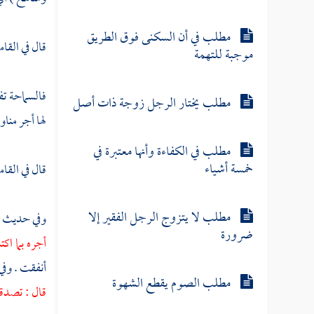
مطلب في أن السكنى فوق الطريق
قال في القا
موجبة للتهمة
فالسماحة تف
مطلب يختار الرجل زوجة ذات أصل
لها أجر منا
مطلب في الكفاءة وأنها معتبرة في
خمسة أشياء
قال في القام
مطلب لا يتزوج الرجل الفقير إلا
وفي حديث
ع
ضرورة
أجره بما ا
أنفقت . وف
مطلب الصوم يقطع الشهوة
قال : تصدق