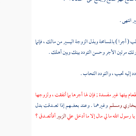
 انتهى .
( أجرا ) بالمسامحة وبذل الزوجة اليسير من مالك ، فإنما
ارتك مرتين الأجر وحسن التودد بينك وبين أهلك .
د إليه تحبب ، والتودد التحاب .
طعام بيتها غير مفسدة ; فإن لها أجرها بما أنفقت ، ولزوجها
بخاري
ومسلم
وغيرهما . وعند بعضهم إذا تصدقت بدل
ا رسول الله ما لي مال إلا ما أدخل علي
الزبير
أفأتصدق ؟