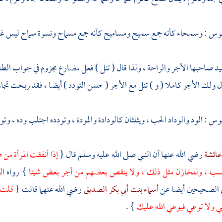
موس : وسمحاء كأنه جمع سميح ومساميح كأنه جمع مسماح ونسوة سماح ليس غير
يد صاحبها الأجر والراحة ، ولذا قال ( تنل ) فعل مضارع مجزوم في جواب الطلب 
ول ولك الأجر كاملا ( و ) تنل مع الأجر ( حسن التودد ) أيضا ، فقد ربحت تج
وس : الود والوداد الحب ، ويثلثان كالودادة والمودة ، وتودده اجتلب وده ، وتود
ائشة
رضي الله عنها أن النبي صلى الله عليه وسلم قال {
إذا أنفقت المرأة من 
كتسب ، وللخازن مثل ذلك ، ولا ينقص بعضهم من أجر بعض شيئا
} رواه
ال
ي الصحيحين أيضا عن
أسماء بنت أبي بكر الصديق
رضي الله عنهما قالت {
قلت ي
ي ولا توعي فيوعي الله عليك
} .