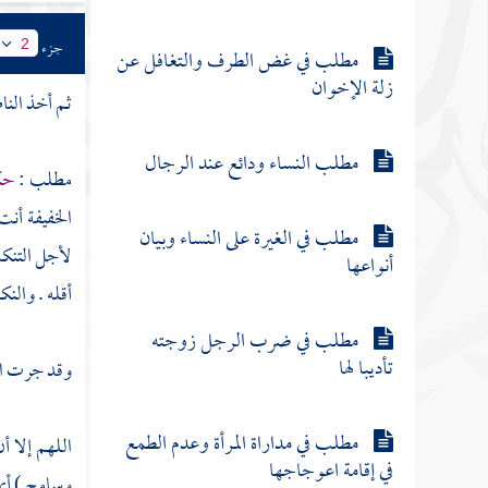
جزء
2
مطلب في غض الطرف والتغافل عن
زلة الإخوان
ثم أخذ
النا
مطلب النساء ودائع عند الرجال
مطلب :
حك
الخفيفة أنت
مطلب في الغيرة على النساء وبيان
لأجل التنكد
أنواعها
أقله . والن
مطلب في ضرب الرجل زوجته
تأديبا لها
وقد جرت الع
مطلب في مداراة المرأة وعدم الطمع
اللهم إلا أ
في إقامة اعوجاجها
وسامح ) أي