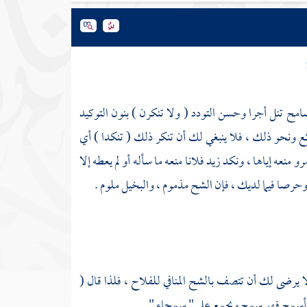
امح تنل أجرا وحسن التودد ( ولا تنكرن ) بنون التوكيد
ع ونحو ذلك ، فلا ينبغي لك أن تنكر ذلك ( تنكدا ) أي
نعه إياها ، ونكد زيد فلانا منعه ما سأله أو لم يعطه إلا
وحرصا فيما لديك ، فإن الشح مذموم ، والبخيل ملوم .
ا يرضى لك أن تتصف بالشح المنافي للفلاح ، فلذا قال (
أسمح فهو سمح ويجمع على " سمحاء " .