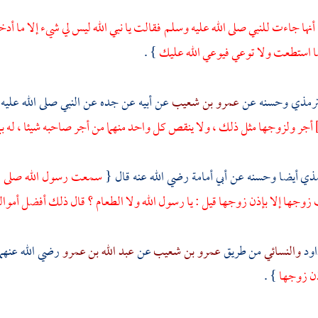
أنها جاءت للنبي صلى الله عليه وسلم فقالت يا نبي الله ليس لي شيء إلا ما أد
 استطعت ولا توعي فيوعي الله عليك
} .
ترمذي
وحسنه عن
عمرو بن شعيب
عن أبيه عن جده عن النبي صلى الله علي
أجر ولزوجها مثل ذلك ، ولا ينقص كل واحد منهما من أجر صاحبه شيئا ، له بم
مذي
أيضا وحسنه عن
أبي أمامة
رضي الله عنه قال {
سمعت رسول الله صلى الله
 زوجها إلا بإذن زوجها قيل : يا رسول الله ولا الطعام ؟ قال ذلك أفضل أموال
اود
والنسائي
من طريق
عمرو بن شعيب
عن
عبد الله بن عمرو
رضي الله عنهما
ذن زوجها
} .