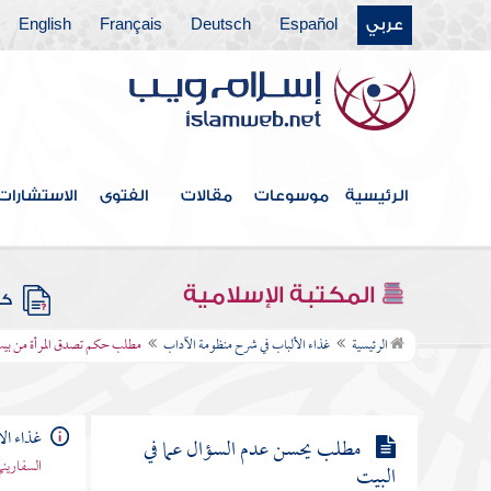
عربي
Español
Deutsch
Français
English
مطلب في آداب النكاح
مطلب لا ينكح من هي أعلى منه في
الرتبة والمنصب
الرئيسية
موسوعات
مقالات
الفتوى
الاستشارات
مطلب لا يسكن الرجل في دار
زوجته
المكتبة الإسلامية
كتب
مطلب حكم تصدق المرأة من بيت
الرئيسية
غذاء الألباب في شرح منظومة الآداب
مطلب حكم تصدق المرأة من بيت 
زوجها بغير إذنه
غذاء ال
مطلب يحسن عدم السؤال عما في
السفاريني
البيت