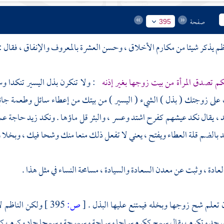
صفحة
395
ظم
يذكر شيئا من مكارم الأخلاق ، وحسن العشرة بالمعروف والإنفاق ، فقال :
م تصدق المرأة من بيت زوجها بغير إذنه
: ولا تنكرن بذل اليسير تنكدا وس
 على زوجتك ( بذل ) الشيء ( اليسير ) من بيتك من إعطاء سائل وطعمة جائ
 ، يقال نكد عيشهم كفرح اشتد وعسر ، والبئر قل ماؤها . ونكد زيد حاجة عمرو م
كد بالضم قلة العطاء ويفتح ، يعني لا تفعل ذلك منعا منك وشحا فيك ، وبخلا 
ادة ، وثبت عن معدن السعادة والسيادة ، مسامحة النساء في مثل هذا .
ن تعلم شح زوجها وبخله فيمتنع عليها البذل .
[
ص:
395 ]
ولكن
الناظم
ل
 جد وتكرم ، يقال سمح ككرم سماحا وسماحة وسموحة وسمحا جاد وكرم ، ك