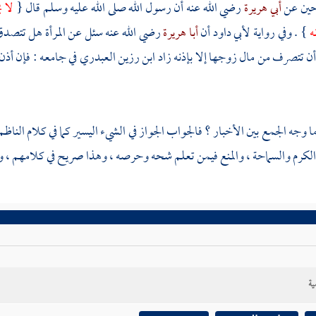
حين عن
أبي هريرة
رضي الله عنه أن رسول الله صلى الله عليه وسلم قال {
لا ي
نه
} . وفي رواية
لأبي داود
أن
أبا هريرة
رضي الله عنه سئل عن المرأة هل تتصدق م
 أن تتصرف من مال زوجها إلا بإذنه زاد
ابن رزين العبدري
في جامعه : فإن أذن 
ا وجه الجمع بين الأخبار ؟ فالجواب الجواز في الشيء اليسير كما في كلام
الناظم
الكرم والسماحة ، والمنع فيمن تعلم شحه وحرصه ، وهذا صريح في كلامهم ، وال
ية