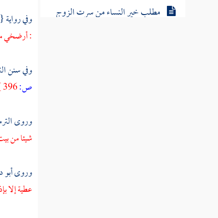
مطلب خير النساء من سرت الزوج
وفي رواية {
منظرا الحافظة له في مغيبه ومشهده
: أرضخي ما
مطلب الخير والشؤم في ثلاثة
وفي سنن
ال
ص:
396 ]
مطلب الجمال على قسمين
وروى
التر
مطلب ثلاثة تجلو البصر
شيئا من بيت
مطلب في الفرق بين الجميلة والمليحة
وروى
أبو د
عطية إلا بإ
مطلب في أوصاف المرأة المحمودة