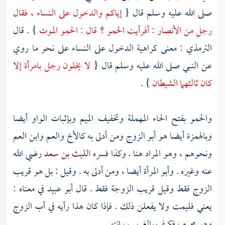
صلى الله عليه وسلم قال {
إياكم والدخول على النساء ، فقال
رجل من
الأنصار
: أفرأيت الحمو ؟ قال : الحمو الموت
} . قال
الترمذي
: معنى كراهية الدخول على النساء على نحو ما روي
عن النبي صلى الله عليه وسلم قال {
لا يخلون رجل بامرأة إلا
كان ثالثهما الشيطان
} .
والحمو بفتح الحاء المهملة وتخفيف الميم وبإثبات الواو أيضا
وبالهمزة أيضا هو أبو الزوج ومن أدلى به كالأخ والعم وابن العم
ونحوهم ، وهو المراد هنا . وكذا فسره
الليث بن سعد
رضي الله
عنه وغيره . وأبو المرأة أيضا ، ومن أدلى به . وقيل : بل هو قريب
الزوج فقط وقيل قريب الزوجة فقط . قال
أبو عبيد
في معناه :
يعني فليمت ولا يفعلن ذلك . فإذا كان هذا رأيه في أب الزوج
وهو محرم ، فكيف بالغريب ، انتهى .