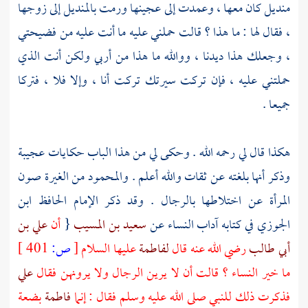
منديل كان معها ، وعمدت إلى عجينها ورمت بالمنديل إلى زوجها
، فقال لها : ما هذا ؟ قالت حملني عليه ما أنت عليه من فضيحتي
، وجعلك هذا ديدنا ، ووالله ما هذا من أربي ولكن أنت الذي
حملتني عليه ، فإن تركت سيرتك تركت أنا ، وإلا فلا ، فتركا
جميعا .
هكذا قال لي رحمه الله . وحكى لي من هذا الباب حكايات عجيبة
وذكر أنها بلغته عن ثقات والله أعلم . والمحمود من الغيرة صون
المرأة عن اختلاطها بالرجال . وقد ذكر الإمام الحافظ
ابن
الجوزي
في كتابه آداب النساء عن
سعيد بن المسيب
{
أن
علي بن
أبي طالب
رضي الله عنه قال
لفاطمة
عليها السلام
[
ص:
401 ]
ما خير النساء ؟ قالت أن لا يرين الرجال ولا يرونهن فقال
علي
فذكرت ذلك للنبي صلى الله عليه وسلم فقال : إنما
فاطمة
بضعة