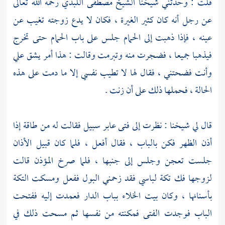
قلت : وحدثني شيخنا الشيخ
مصطفى اللبدي
رحمه الله تعالى
عن رجل أنه كان كثير الغيرة ، فكان لا يدع زوجته تغيب عن
عينه ، فإذا ذهبت إلى الحمام جلس على باب الحمام حتى تخرج
فيذهبا جميعا ، فضجرت منه وتبرمت وقالت : هذا أمر يشق علي
وأنت فضحتني ، فقال لها لا تطيب نفسي إلا ما دمت على هذه
الحالة ، فحملها ذلك على أن زنت .
قال لي شيخنا : نظرت إلى فتى عابر سبيل فقالت له من طاقة إذا
أذن الظهر فكن بالباب ، فقال أفعل ، فلما كان قبيل الأذان
جلست تعجن وجلس إلى جنبها ، فلما صرخ المؤذن قالت
لزوجها فك تكة لباسي فقد زحمني البول ففعل ومسكت التكة
بأسنانها ، وكان بيت الخلاء بباب الدار فعمدت إليه ففتحت
الباب فوجدت الفتى فمكنته من نفسها ثم مسحت ذلك في