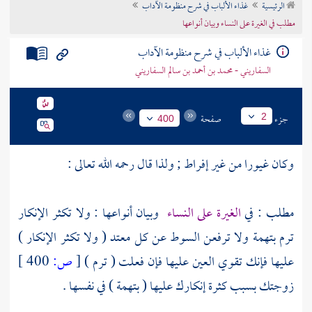
الرئيسية
غذاء الألباب في شرح منظومة الآداب
تراجم الأعلام
مطلب في الغيرة على النساء وبيان أنواعها
غذاء الألباب في شرح منظومة الآداب
السفاريني - محمد بن أحمد بن سالم السفاريني
جزء
صفحة
2
400
وكان غيورا من غير إفراط ; ولذا قال رحمه الله تعالى :
مطلب : في
الغيرة على النساء
وبيان أنواعها : ولا تكثر الإنكار
ترم بتهمة ولا ترفعن السوط عن كل معتد ( ولا تكثر الإنكار )
عليها فإنك تقوي العين عليها فإن فعلت ( ترم )
[
ص:
400 ]
زوجتك بسبب كثرة إنكارك عليها ( بتهمة ) في نفسها .