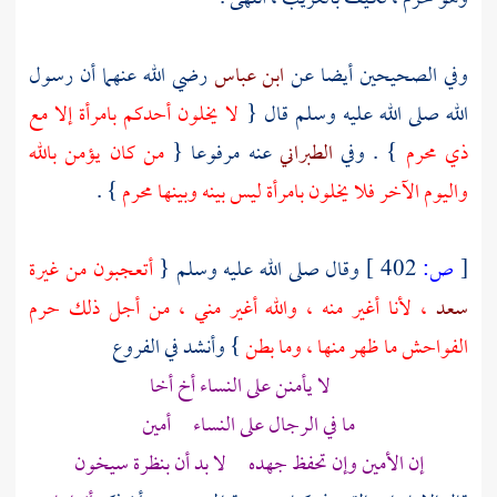
وفي الصحيحين أيضا عن
ابن عباس
رضي الله عنهما أن رسول
الله صلى الله عليه وسلم قال {
لا يخلون أحدكم بامرأة إلا مع
ذي محرم
} . وفي
الطبراني
عنه مرفوعا {
من كان يؤمن بالله
واليوم الآخر فلا يخلون بامرأة ليس بينه وبينها محرم
} .
[
ص:
402 ]
وقال صلى الله عليه وسلم {
أتعجبون من غيرة
سعد
، لأنا أغير منه ، والله أغير مني ، من أجل ذلك حرم
الفواحش ما ظهر منها ، وما بطن
} وأنشد في الفروع
لا يأمنن على النساء أخ أخا
ما في الرجال على النساء أمين
إن الأمين وإن تحفظ جهده لا بد أن بنظرة سيخون