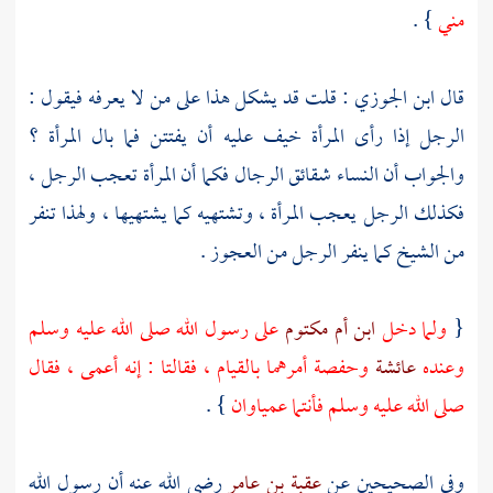
مني
} .
قال
ابن الجوزي
: قلت قد يشكل هذا على من لا يعرفه فيقول :
الرجل إذا رأى المرأة خيف عليه أن يفتتن فما بال المرأة ؟
والجواب أن النساء شقائق الرجال فكما أن المرأة تعجب الرجل ،
فكذلك الرجل يعجب المرأة ، وتشتهيه كما يشتهيها ، ولهذا تنفر
من الشيخ كما ينفر الرجل من العجوز .
{
ولما دخل
ابن أم مكتوم
على رسول الله صلى الله عليه وسلم
وعنده
عائشة
وحفصة
أمرهما بالقيام ، فقالتا : إنه أعمى ، فقال
صلى الله عليه وسلم فأنتما عمياوان
} .
وفي الصحيحين عن
عقبة بن عامر
رضي الله عنه أن رسول الله