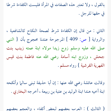
بالقول ، ولا تعتبر هذه الصفات في المرأة فليست الكفاءة شرطا
في حقها للرجل .
الثاني : من قال إن الكفاءة شرط لصحة النكاح كالشافعية ،
والرواية
[
ص:
409 ]
المرجوحة عندنا محجوج بأن {
النبي
صلى الله عليه وسلم زوج
زيدا
مولاه ابنة عمته
زينب بنت
جحش
، وزوج ابنه
أسامة
رضي الله عنه
فاطمة بنت قيس
الفهرية القرشية
} رواه
مسلم
.
وقالت
عائشة
رضي الله عنها : إن
أبا حذيفة
تبنى
سالما
وأنكحه
ابنة أخيه
هندا ابنة الوليد بن عتبة بن ربيعة
، أخرجه
البخاري
.
( الثالث ) : العرب بعضهم لبعض أكفاء ، والعجم بعضهم