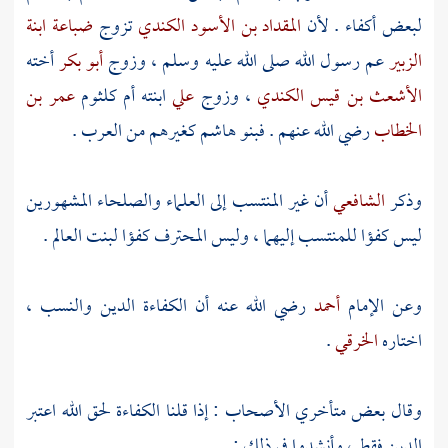
لبعض أكفاء . لأن
المقداد بن الأسود الكندي
تزوج
ضباعة ابنة
الزبير
عم رسول الله صلى الله عليه وسلم ، وزوج
أبو بكر
أخته
الأشعث بن قيس الكندي
، وزوج
علي
ابنته
أم كلثوم
عمر بن
الخطاب
رضي الله عنهم .
فبنو هاشم
كغيرهم من العرب .
وذكر
الشافعي
أن غير المنتسب إلى العلماء والصلحاء المشهورين
ليس كفؤا للمنتسب إليهما ، وليس المحترف كفؤا لبنت العالم .
وعن الإمام
أحمد
رضي الله عنه أن الكفاءة الدين والنسب ،
اختاره
الخرقي
.
وقال بعض متأخري الأصحاب : إذا قلنا الكفاءة لحق الله اعتبر
الدين فقط ، وأنشدوا في ذلك :