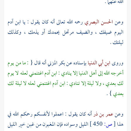
الله عنهما .
وعن
الحسن البصري
رحمه الله تعالى أنه كان يقول : يا ابن
آدم
اليوم ضيفك ، والضيف مرتحل يحمدك أو يذمك ، وكذلك
ليلتك .
وروى
ابن أبي الدنيا
بإسناده عن
بكر المزني
أنه قال {
: ما من يوم
أخرجه الله إلى أهل الدنيا إلا ينادي : ابن
آدم
اغتنمني لعله لا يوم
لك بعدي ، ولا ليلة إلا تنادي : ابن
آدم
اغتنمني لعله لا ليلة لك
بعدي
} .
وعن
عمر بن ذر
أنه كان يقول : اعملوا لأنفسكم رحمكم الله في
هذا
[
ص:
450 ]
الليل وسواده فإن المغبون من غبن خير الليل