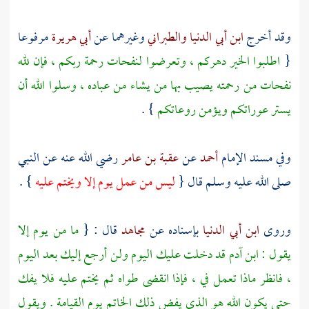
وقد أخرج
ابن أبي الدنيا
والطبراني
وغيرهما عن
أبي هريرة
مرفوعا
{
اطلبوا الخير دهركم ، وتعرضوا لنفحات رحمة ربكم ، فإن لله
نفحات من رحمته يصيب بها من يشاء من عباده ، وسلوا الله أن
يستر عوراتكم ويؤمن روعاتكم
} .
وفي مسند الإمام
أحمد
عن
عقبة بن عامر
رضي الله عنه عن النبي
صلى الله عليه وسلم قال {
ليس من عمل يوم إلا ويختم عليه
} .
وروى
ابن أبي الدنيا
بإسناده عن
مجاهد
قال : {
ما من يوم إلا
يقول : ابن
آدم
قد دخلت عليك اليوم ولن أرجع إليك بعد اليوم
، فانظر ماذا تعمل في ، فإذا انقضى طواه ثم يختم عليه فلا يفك
حتى يكون الله هو الذي يفض ذلك الخاتم يوم القيامة . ويقول