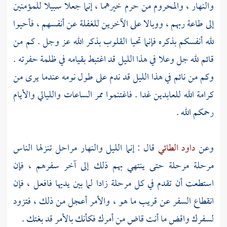
والنهار ، والمحروم من حرم خيرهما ، إنما جعلا سبيلا للمؤمنين
إلى طاعة ربهم ، ووبالا على الآخرين للغفلة عن أنفسهم ، فأحيوا
لله أنفسكم بذكره فإنما تحيا القلوب بذكر الله عز وجل . كم من
قائم لله جل وعلا في هذا الليل قد اغتبط بقيامه في ظلمة حفرته .
وكم من نائم في هذا الليل قد ندم على طول نومه عندما يرى من
كرامة الله للعابدين غدا . فاغتنموا ممر الساعات والليالي والأيام
رحمكم الله .
وعن
داود الطائي
قال : إنما الليل والنهار مراحل تنزلها الناس
مرحلة مرحلة حتى ينتهي بهم ذلك إلى آخر سفرهم ، فإن
استطعت أن تقدم في كل مرحلة زادا لما بين يديها فافعل ، فإن
انقطاع السفر عن قريب ما هو ، والأمر أعجل من ذلك ، فتزود
لسفرك واقض ما أنت قاض من أمرك فكأنك بالأمر قد بغتك .