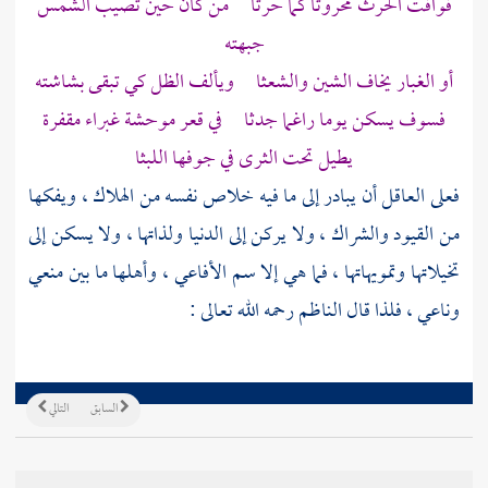
فوافت الحرث محروثا كما حرثا من كان حين تصيب الشمس
جبهته
أو الغبار يخاف الشين والشعثا ويألف الظل كي تبقى بشاشته
فسوف يسكن يوما راغما جدثا في قعر موحشة غبراء مقفرة
يطيل تحت الثرى في جوفها اللبثا
فعلى العاقل أن يبادر إلى ما فيه خلاص نفسه من الهلاك ، ويفكها
من القيود والشراك ، ولا يركن إلى الدنيا ولذاتها ، ولا يسكن إلى
تخيلاتها وتمويهاتها ، فما هي إلا سم الأفاعي ، وأهلها ما بين منعي
وناعي ، فلذا قال الناظم رحمه الله تعالى :
السابق
التالي