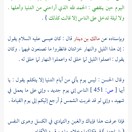
اليوم حين ينقضي : الحمد لله الذي أراحني من الدنيا وأهلها .
ولا ليلة تدخل على الناس إلا قالت كذلك
} .
وبإسناده عن
مالك بن دينار
قال : كان
عيسى
عليه السلام يقول
: إن هذا الليل والنهار خزانتان فانظروا ما تصنعون فيهما . وكان
يقول : اعملوا الليل لما خلق له واعملوا النهار لما خلق له .
وقال
الحسن
: ليس يوم يأتي من أيام الدنيا إلا يتكلم يقول : يا
أيها
[
ص:
451 ]
الناس إني يوم جديد ، وإني على ما يعمل في
شهيد ، وإني لو قد غربت الشمس لم أرجع إليكم إلى يوم القيامة .
فإذا عرفت هذا فإياك والغبن والتمادي في الكسل وهوى النفس
( بل اجهد ) في فكاكها وخلاصها من قيود الأقفاص .