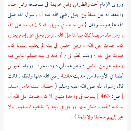
وروى الإمام
أحمد
والطبراني
وابن خزيمة
في صحيحه
وابن حبان
واللفظ له عن
معاذ بن جبل
رضي الله عنه أن رسول الله صلى
الله عليه وسلم قال {
من جاهد في سبيل الله كان ضامنا على الله
، ومن عاد مريضا كان ضامنا على الله ، ومن دخل على إمام يعزره
كان ضامنا على الله ، ومن جلس في بيته لم يغتب إنسانا كان
ضامنا على الله
} وعند
الطبراني
{
أو قعد في بيته فسلم الناس منه
وسلم هو من الناس
} وهو عند
أبي داود
بنحوه . ورواه
الطبراني
أيضا في الأوسط من حديث
عائشة
رضي الله عنها ولفظه : قالت
قال رسول الله صلى الله عليه وسلم {
خصال ست ما من مسلم
[
ص:
463 ]
يموت في واحدة منهن إلا كان ضامنا على الله أن
يدخله الجنة ، فذكر منها ورجل في بيته لا يغتاب المسلمين ولا
يجر إليهم سخطا ولا نقمة
} .