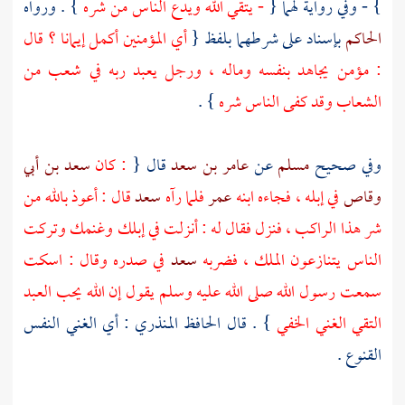
} - وفي رواية لهما {
- يتقي الله ويدع الناس من شره
} . ورواه
الحاكم
بإسناد على شرطهما بلفظ {
أي المؤمنين أكمل إيمانا ؟ قال
: مؤمن يجاهد بنفسه وماله ، ورجل يعبد ربه في شعب من
الشعاب وقد كفى الناس شره
} .
وفي صحيح
مسلم
عن
عامر بن سعد
قال {
: كان
سعد بن أبي
وقاص
في إبله ، فجاءه ابنه
عمر
فلما رآه
سعد
قال : أعوذ بالله من
شر هذا الراكب ، فنزل فقال له : أنزلت في إبلك وغنمك وتركت
الناس يتنازعون الملك ، فضربه
سعد
في صدره وقال : اسكت
سمعت رسول الله صلى الله عليه وسلم يقول إن الله يحب العبد
التقي الغني الخفي
} . قال
الحافظ المنذري
: أي الغني النفس
القنوع .