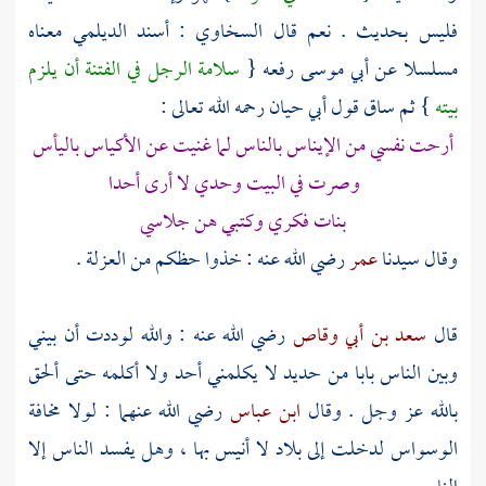
فليس بحديث . نعم قال
السخاوي
: أسند
الديلمي
معناه
مسلسلا عن
أبي موسى
رفعه {
سلامة الرجل في الفتنة أن يلزم
بيته
} ثم ساق قول
أبي حيان
رحمه الله تعالى :
أرحت نفسي من الإيناس بالناس لما غنيت عن الأكياس باليأس
وصرت في البيت وحدي لا أرى أحدا
بنات فكري وكتبي هن جلاسي
وقال سيدنا
عمر
رضي الله عنه : خذوا حظكم من العزلة .
قال
سعد بن أبي وقاص
رضي الله عنه : والله لوددت أن بيني
وبين الناس بابا من حديد لا يكلمني أحد ولا أكلمه حتى ألحق
بالله عز وجل . وقال
ابن عباس
رضي الله عنهما : لولا مخافة
الوسواس لدخلت إلى بلاد لا أنيس بها ، وهل يفسد الناس إلا