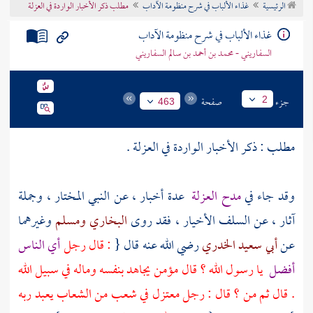
الرئيسية
غذاء الألباب في شرح منظومة الآداب
مطلب ذكر الأخبار الواردة في العزلة
تراجم الأعلام
غذاء الألباب في شرح منظومة الآداب
السفاريني - محمد بن أحمد بن سالم السفاريني
جزء
صفحة
2
463
مطلب : ذكر الأخبار الواردة في العزلة .
وقد جاء في
مدح العزلة
عدة أخبار ، عن النبي المختار ، وجملة
آثار ، عن
السلف
الأخيار ، فقد روى
البخاري
ومسلم
وغيرهما
عن
أبي سعيد الخدري
رضي الله عنه قال {
: قال رجل
أي الناس
أفضل
يا رسول الله ؟ قال مؤمن يجاهد بنفسه وماله في سبيل الله
. قال ثم من ؟ قال : رجل معتزل في شعب من الشعاب يعبد ربه