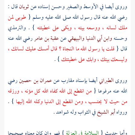
وروى أيضا في الأوسط والصغير وحسن إسناده عن
ثوبان
قال :
رضي الله عنه قال رسول الله صلى الله عليه وسلم {
طوبى لمن
ملك لسانه ، ووسعه بيته ، وبكى على خطيئته
} .
والترمذي
وحسنه
وابن أبي الدنيا
والبيهقي
عن
عقبة بن عامر
رضي الله عنه
قال {
قلت يا رسول الله ما النجاة ؟ قال أمسك عليك لسانك ،
وليسعك بيتك ، وابك على خطيئتك
} .
وروى
الطبراني
أيضا بإسناد مقارب عن
عمران بن حصين
رضي
الله عنه مرفوعا {
من انقطع إلى الله كفاه الله كل مؤنه ، ورزقه
من حيث لا يحتسب ، ومن انقطع إلى الدنيا وكله الله إليها
} .
ورواه
أبو الشيخ
في الثواب وله شواهد .
وأما حديث {
السلامة في العزلة
} فهو وإن كان معناه صحيحا