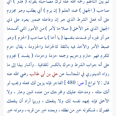
ثم بين الناظم رحمه الله علة ترك مصاحبته بقوله ( فذو ) أي
صاحب ( الجهل ) ضد العلم ( إن يرم ) أي يطلب وهو مجزوم
على أنه فعل الشرط الذي هو إن وفاعله ضمير يعود على ذي
الجهل الذي هو الأحمق ( صلاحا لأمر ) من الأمور التي أفسدها
هو أو غيره أو فسدت بنفسها ( يا أخا ) يا صاحب ( الحزم ) وهو
ضبط الأمر والأخذ فيه بالثقة كالحزامة والحزومة ، يقال حزم
ككرم فهو حازم وحزيم وجمعه حزمة وحزماء ( يفسد ) مجزوم
على أنه جواب الشرط وحرك بالكسر للقافية . وأشار بهذا إلى ما
رواه
الدينوري
في المجالسة عن
علي بن أبي طالب
رضي الله عنه
قال : لا تواخ
[
ص:
480 ]
الفاجر فإنه يزين لك فعله ويحب لو
أنك مثله ، ومدخله عليك ومخرجك من عنده شين وعار ، ولا
الأحمق فإنه يجهد نفسه لك ولا ينفعك ، وربما أراد أن ينفعك
فضرك ، فسكوته خير من نطقه ، وبعده خير من قربه ، وموته خير