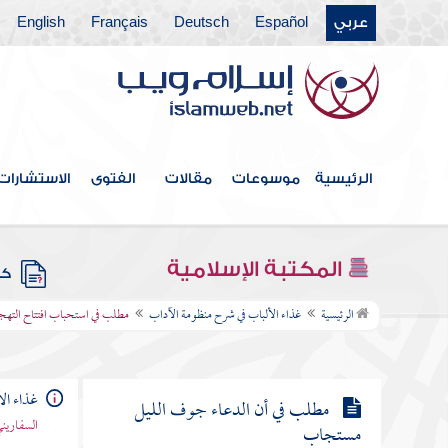
مطلب ينبغي تحصين الجوارح عن
عربي
Español
Deutsch
Français
English
الفحشاء كلها
مطلب في المحافظة على أداء الفروض
مطلب في التهجد وما ورد في فضله
الرئيسية
موسوعات
مقالات
الفتوى
الاستشارات
مطلب حكاية لطيفة
المكتبة الإسلامية
كتب
مطلب في استحباب افتتاح التهجد
الرئيسية
غذاء الألباب في شرح منظومة الآداب
مطلب في استحباب افتتاح التهجد
بركعتين
غذاء ال
مطلب في أن الدعاء جوف الليل
السفاريني
مستجاب