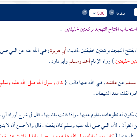
صفحة
508
ستحباب افتتاح التهجد بركعتين خفيفتين
.
يفتتح التهجد بركعتين خفيفتين لحديث
أبي هريرة
رضي الله عنه عن النبي صلى 
تين خفيفتين
} رواه الإمام
أحمد
ومسلم
وأبو داود
.
مسلم
عن
عائشة
رضي الله عنها قالت {
كان رسول الله صلى الله عليه وسلم إ
بادرة لفك عقد الشيطان .
يكون له تطوعات يداوم عليها ، وإذا فاتت يقضيها ، قال في شرح أوراد
أبي 
ن القرآن ، لأن النبي صلى الله عليه وسلم كان يفعله . قال والأحسن أن لا يت
الله عنها {
كان رسول الله صلى الله عليه وسلم يصلي بالليل ثلاث عشرة رك