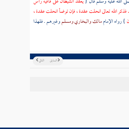
لى الله عليه وسلم قال {
يعقد الشيطان على قافية رأس
فذكر الله تعالى انحلت عقدة ، فإن توضأ انحلت عقدة ،
ن
} رواه الإمام
مالك
والبخاري
ومسلم
وغيرهم . فلهذا
السابق
التالي