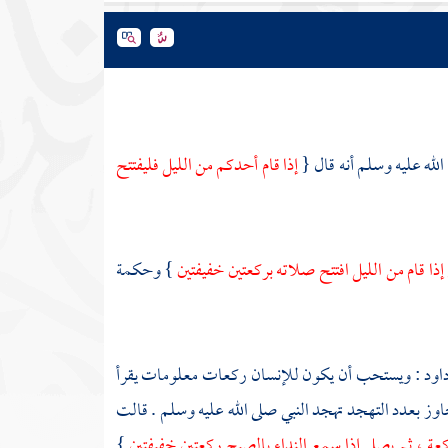
الله عليه وسلم أنه قال {
إذا قام أحدكم من الليل فليفتتح
ذا قام من الليل افتتح صلاته بركعتين خفيفتين
} وحكمة
داود
: ويستحب أن يكون للإنسان ركعات معلومات يقرأ
جاوز بعدد التهجد تهجد النبي صلى الله عليه وسلم . قالت
عة ، ثم يصلي إذا سمع النداء بالصبح ركعتين خفيفتين
}