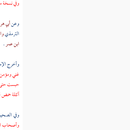
وفي نسخة مغ
مطلب الرضا بالقضاء مقام عظيم من
جملة ثمرات المعرفة
وعن
أبي هر
مطلب في التحذير عن الإعجاب
الترمذي
وا
والكبر
ابن عمر
.
مطلب في لزوم التوبة
وأخرج الإم
غني ومؤمن فق
مطلب في بيان التوبة النصوح
حبست حتى خ
آكلة حمض 
مطلب إذا لم يكرر العبد التوبة كلما
خطر ذنبه بباله
وفي الصحي
وأصحاب الجد
مطلب هل يعاقب العبد إن سعى في