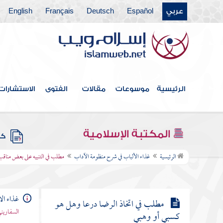
مطلب في النهي عن طلب العلم
عربي
Español
Deutsch
Français
English
للرياء وإخلاص النية فيه لله تعالى
مطلب في الحث على العمل بالعلم
مطلب في بيان فضيلة الصبر مطلب
الرئيسية
موسوعات
مقالات
الفتوى
الاستشارات
مطلب في الفرق بين المسكين والفقير
المكتبة الإسلامية
كتب
مطلب في التنبيه على بعض مناقب
الرئيسية
غذاء الألباب في شرح منظومة الآداب
مطلب في التنبيه على بعض مناقب
الفقر
غذاء ال
مطلب في اتخاذ الرضا درعا وهل هو
السفاريني
كسبي أو وهبي