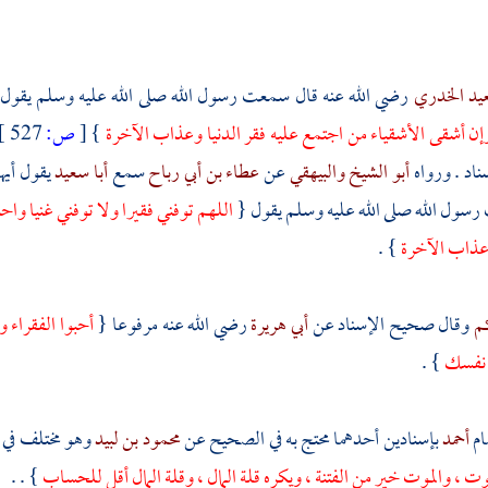
عيد الخدري
رضي الله عنه قال سمعت رسول الله صلى الله عليه وسلم يقول
وإن أشقى الأشقياء من اجتمع عليه فقر الدنيا وعذاب الآخرة
}
[
ص:
527 ]
اد . ورواه
أبو الشيخ
والبيهقي
عن
عطاء بن أبي رباح
سمع
أبا سعيد
يقول أيه
رسول الله صلى الله عليه وسلم يقول {
اللهم توفني فقيرا ولا توفني غنيا وا
وعذاب الآخرة
} .
كم
وقال صحيح الإسناد عن
أبي هريرة
رضي الله عنه مرفوعا {
أحبوا الفقراء
 نفسك
} .
ام
أحمد
بإسنادين أحدهما محتج به في الصحيح عن
محمود بن لبيد
وهو مختلف في ص
موت ، والموت خير من الفتنة ، ويكره قلة المال ، وقلة المال أقل للحساب
} . .