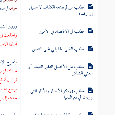
مطلب من لم يقنعه الكفاف لا سبيل
حبان
في ص
إلى رضاه
وروى الشيخ
مطلب في الاقتصاد في الأمور
واطلعت في ا
أهلها الأغني
مطلب الغنى الحقيقي غنى النفس
وأخرج الإم
مطلب هل الأفضل الفقير الصابر أو
عبدك المؤمن 
الغني الشاكر
لو كان أقطع
توسع عليه في
مطلب في ذكر الأخبار والآثار التي
وردت في ذم الدنيا
خلقته إلى يو