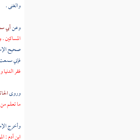
حصول المعصية
والغنى .
مطلب في أن توبة التائب إما أن تكون
وعن
أبي س
لله أو لحق آدمي
المساكين . 
صحيح الإسن
مطلب هل يكفي في التوبة من الغيبة
فإني سمعت 
الاستغفار
فقر الدنيا 
مطلب هل يجب على القاذف
وروى
الحا
الاعتراف بما فعل إذا سأله المقذوف أم لا
ما تعلم من
مطلب في توبة المرابي والمبتدع
وأخرج الإم
مطلب إذا ندم الغاصب ورد ما
ابن
آدم
: ال