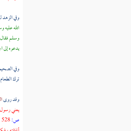
غصبه لورثة المغصوب منه
وفي الزهد ل
مطلب روح المديون محبوسة بدينه
الله عليه و
وسلم فقال أ
مطلب تقبل التوبة ما لم يعاين التائب
يدعوه إلى ال
مطلب هل تغفر خطيئة من صحت
وفي الصحيح
توبته
ترك الطعام 
مطلب في الأخبار والأحاديث
وقد روى
ال
الواردة في فضل التوبة
يعني رسول ا
مطلب في بيان معنى قوله تعالى
ص:
528 ]
غفرت لعبدي فليعمل ما شاء
أنفقته ، فب