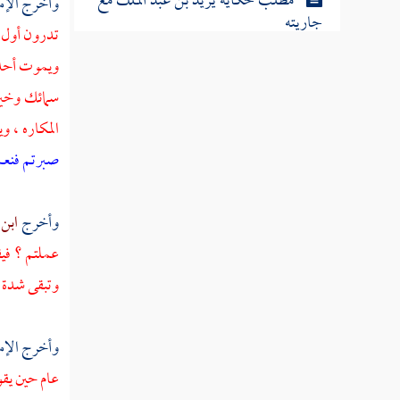
مطلب حكاية يزيد بن عبد الملك مع
وأخرج الإم
جاريته
تدرون أول م
ويموت أحدهم
مطلب سبب توسيع الرزق على أهل
سمائك وخيرت
الجهل والحماقة
المكاره ، 
صبرتم فنعم
مطلب في وصف ضرار بن ضمرة
الإمام عليا
وأخرج
ابن
مطلب في النهي عن نسبة الإذلال
عملتم ؟ فيق
والإعزاز
وتبقى شدة 
مطلب في رد قول من قال ما فائدة
وأخرج الإم
الإعدام بعد الإيجاد والابتلاء
عام حين يقول