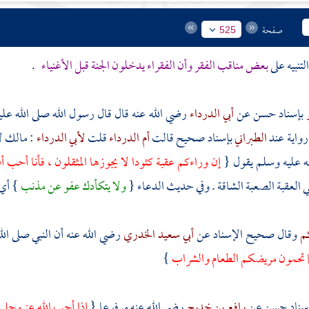
صفحة
525
تنبيه على
بعض مناقب الفقر وأن الفقراء يدخلون الجنة قبل الأغنياء
.
ر
بإسناد حسن عن
أبي الدرداء
رضي الله عنه قال قال رسول الله صلى الله عل
رواية عند
الطبراني
بإسناد صحيح قالت
أم الدرداء
قلت
لأبي الدرداء
: مالك ل
له عليه وسلم يقول {
إن وراءكم عقبة كئودا لا يجوزها المثقلون ، فأنا أحب 
لعقبة الصعبة الشاقة . وفي حديث الدعاء {
ولا يتكأدك عفو عن مذنب
} أي 
كم
وقال صحيح الإسناد عن
أبي سعيد الخدري
رضي الله عنه أن النبي صلى ال
ما تحمون مريضكم الطعام والشراب
}
سناد حسن عن
رافع بن خديج
رضي الله عنه مرفوعا {
إذا أحب الله عز وجل 