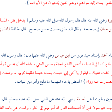
نم - بعث إليه سواهم ، وهم الذين يحجبون عن الأبواب
} .
يرة
رضي الله عنه قال قال رسول الله صلى الله عليه وسلم {
يدخل فقراء المسلم
بن حبان
في صحيحه . وقال
الترمذي
حديث حسن صحيح . قال الحافظ
المنذر
ام
أحمد
بإسناد جيد قوي عن
ابن عباس
رضي الله عنهما قال : قال رسول الله
ير كانا في الدنيا ، فأدخل الفقير الجنة وحبس الغني ما شاء الله أن يحبس ثم أد
فت عليك ، فيقول يا أخي إني حبست بعدك محبسا فظيعا كريها ما وصلت إلي
لصدرت عنه رواء
} الحمض بالحاء المهملة ما ملح وأمر من النبات .
حين وغيرهما عن
أسامة
رضي الله عنه عن النبي صلى الله عليه وسلم قال 
 محبوسون غير أن أصحاب النار قد أمر بهم إلى النار . وقمت على باب النار