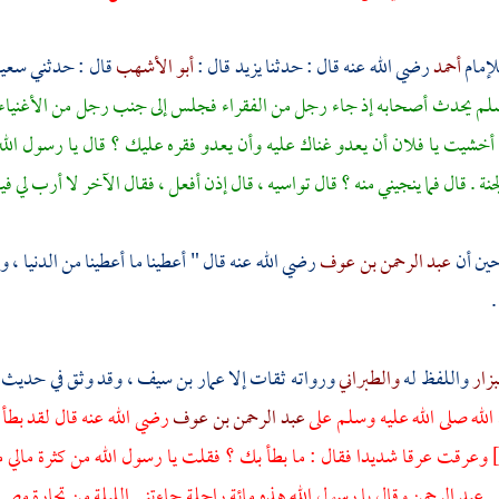
لإمام
أحمد
رضي الله عنه قال : حدثنا
يزيد
قال :
أبو الأشهب
قال : حدثني
سعيد
سلم يحدث أصحابه إذ جاء رجل من الفقراء فجلس إلى جنب رجل من الأغنياء فكأ
خشيت يا فلان أن يعدو غناك عليه وأن يعدو فقره عليك ؟ قال يا رسول الله و
جنة . قال فما ينجيني منه ؟ قال تواسيه ، قال إذن أفعل ، فقال الآخر لا أرب لي 
ين أن
عبد الرحمن بن عوف
رضي الله عنه قال " أعطينا ما أعطينا من الدنيا 
.
بزار
واللفظ له
والطبراني
ورواته ثقات إلا
عمار بن سيف
، وقد وثق في حديث 
لله صلى الله عليه وسلم على
عبد الرحمن بن عوف
رضي الله عنه قال لقد ب
وعرقت عرقا شديدا فقال : ما بطأ بك ؟ فقلت يا رسول الله من كثرة مالي ما
كى
عبد الرحمن
وقال يا رسول الله هذه مائة راحلة جاءتني الليلة من تجارة
مصر