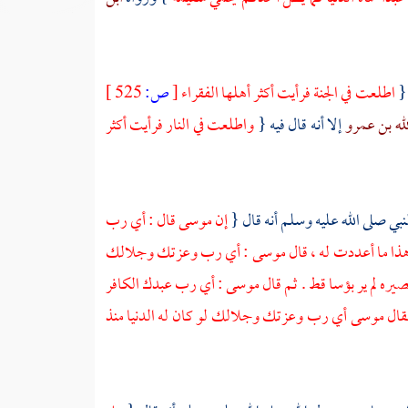
 {
اطلعت في الجنة فرأيت أكثر أهلها الفقراء
[
ص:
525 ]
لله بن عمرو
إلا أنه قال فيه {
واطلعت في النار فرأيت أكثر
نبي صلى الله عليه وسلم أنه قال {
إن
موسى
قال : أي رب
ذا ما أعددت له ، قال
موسى
: أي رب وعزتك وجلالك
يره لم ير بؤسا قط . ثم قال
موسى
: أي رب عبدك الكافر
قال
موسى
أي رب وعزتك وجلالك لو كان له الدنيا منذ