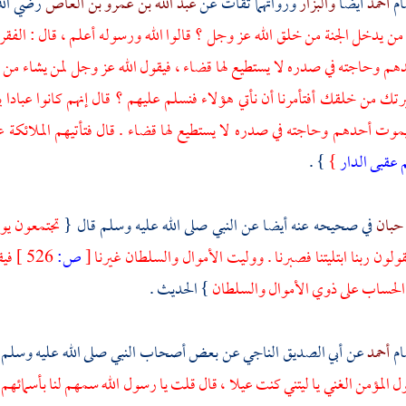
ام
أحمد
أيضا
والبزار
ورواتهما ثقات عن
عبد الله بن عمرو بن العاص
رضي الله
ن يدخل الجنة من خلق الله عز وجل ؟ قالوا الله ورسوله أعلم ، قال : الفقراء
 وحاجته في صدره لا يستطيع لها قضاء ، فيقول الله عز وجل لمن يشاء من م
ك من خلقك أفتأمرنا أن نأتي هؤلاء فنسلم عليهم ؟ قال إنهم كانوا عبادا يع
ويموت أحدهم وحاجته في صدره لا يستطيع لها قضاء . قال فتأتيهم الملائك
 عقبى الدار
}
} .
 حبان
في صحيحه عنه أيضا عن النبي صلى الله عليه وسلم قال {
تجتمعون يوم
ولون ربنا ابتليتنا فصبرنا . ووليت الأموال والسلطان غيرنا
[
ص:
526 ]
فيق
الحساب على ذوي الأموال والسلطان
} الحديث .
ام
أحمد
عن
أبي الصديق الناجي
عن بعض أصحاب النبي صلى الله عليه وسلم أ
 المؤمن الغني يا ليتني كنت عيلا ، قال قلت يا رسول الله سمهم لنا بأسمائهم ، 