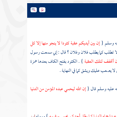
يه وسلم {
إن بين أيديكم عقبة كئودا لا ينجو منها إلا كل
ا تطلب كما يطلب فلان وفلان ؟ قال : إني سمعت رسول
أن أتخفف لتلك العقبة
} . الكئود بفتح الكاف بعدها همزة
لا يصعب عليك ويشق كما في النهاية .
له عليه وسلم قال {
إن الله ليحمي عبده المؤمن من الدنيا
عبدا حماه الدنيا كما يظل أحدكم يحمي سقيمه
} ورواه
ابن