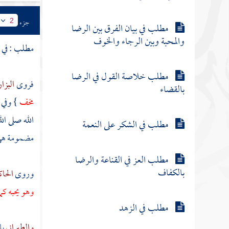
جزء
2
مطلب في بيان الفرق بين الرضا
والمحبة وبين الرجاء والخوف
مطلب : في ال
مطلب خلاصة القول في الرضا
فروى
البزا
بالقضاء
مخف
} وفي 
الله صلى ال
مطلب في الشكر على النعمة
مضمومة هي ا
مطلب العز في القناعة والرضا
بالكفاف
وروى
الحا
وهو يحبه ك
مطلب في الزهد
والطبراني
بإ