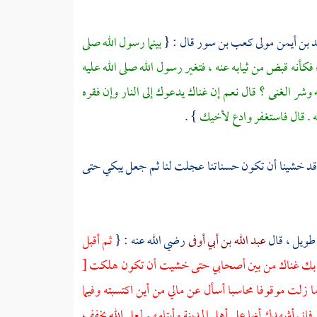
 بن أيمن مولى كعب بن سور
قال : {
بينما رسول الله صلى
نه قبض من ثيابه عنه ، فتغير رسول الله صلى الله عليه
شر الغنى ؟ قال نعم إن غناك يدعوك إلى النار وإن فقره
فيه . قال فاستغفر وادع لأخيك
} .
، وقد خشينا أن تكون حسناتنا عجلت لنا ثم جعل يبكي حتى
طويل ، قال
عبد الله بن أبي أوفى
رضي الله عنه : {
ثم أقبل
طأ بك غناك من بين أصحابي حتى خشيت أن تكون هلكت
[
 زلت موقوفا محاسبا أسأل عن مالي من أين اكتسبته وفيما
فإني أشهدك أنها على أهل
المدينة
وأيتامهم لعل الله يخفف