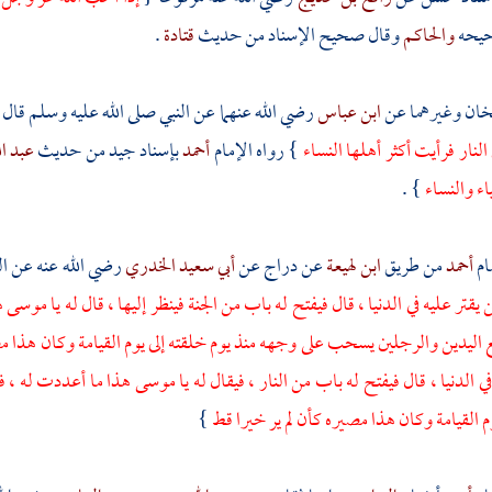
حيحه
والحاكم
وقال صحيح الإسناد من حديث
قتادة
.
ان وغيرهما عن
ابن عباس
رضي الله عنهما عن النبي صلى الله عليه وسلم قال
لنار فرأيت أكثر أهلها النساء
} رواه الإمام
أحمد
بإسناد جيد من حديث
عبد ا
اء والنساء
} .
ام
أحمد
من طريق
ابن لهيعة
عن
دراج
عن
أبي سعيد الخدري
رضي الله عنه عن ال
يقتر عليه في الدنيا ، قال فيفتح له باب من الجنة فينظر إليها ، قال له يا
موسى
ه
 اليدين والرجلين يسحب على وجهه منذ يوم خلقته إلى يوم القيامة وكان هذا مص
 الدنيا ، قال فيفتح له باب من النار ، فيقال له يا
موسى
هذا ما أعددت له ، ف
م القيامة وكان هذا مصيره كأن لم ير خيرا قط
}