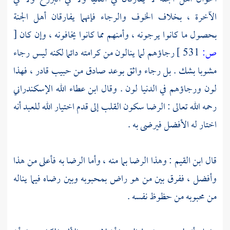
الآخرة ، بخلاف الخوف والرجاء فإنهما يفارقان أهل الجنة
بحصول ما كانوا يرجونه ، وأمنهم مما كانوا يخافونه ، وإن كان
[
ص:
531 ]
رجاؤهم لما ينالون من كرامته دائما لكنه ليس رجاء
مشوبا بشك . بل رجاء واثق بوعد صادق من حبيب قادر ، فهذا
لون ورجاؤهم في الدنيا لون . وقال
ابن عطاء الله الإسكندراني
رحمه الله تعالى : الرضا سكون القلب إلى قدم اختيار الله للعبد أنه
اختار له الأفضل فيرضى به .
قال
ابن القيم
: وهذا الرضا بما منه ، وأما الرضا به فأعلى من هذا
وأفضل ، ففرق بين من هو راض بمحبوبه وبين رضاه فيما يناله
من محبوبه من حظوظ نفسه .