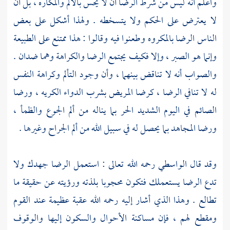
واعلم أنه ليس من شرط الرضا أن لا يحس بالألم والمكاره ، بل أن
لا يعترض على الحكم ولا يتسخطه . ولهذا أشكل على بعض
الناس الرضا بالمكروه وطعنوا فيه وقالوا : هذا ممتنع على الطبيعة
وإنما هو الصبر ، وإلا فكيف يجتمع الرضا والكراهة وهما ضدان .
والصواب أنه لا تناقض بينهما ، وأن وجود التألم وكراهة النفس
له لا تنافي الرضا ، كرضا المريض بشرب الدواء الكريه ، ورضا
الصائم في اليوم الشديد الحر بما يناله من ألم الجوع والظمأ ،
ورضا المجاهد بما يحصل له في سبيل الله من ألم الجراح وغيرها .
وقد قال
الواسطي
رحمه الله تعالى : استعمل الرضا جهدك ولا
تدع الرضا يستعملك فتكون محجوبا بلذته ورؤيته عن حقيقة ما
تطالع . وهذا الذي أشار إليه رحمه الله عقبة عظيمة عند القوم
ومقطع لهم ، فإن مساكنة الأحوال والسكون إليها والوقوف