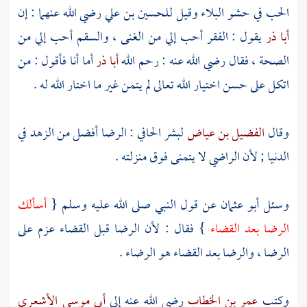
الحب في حشو البلاء وقيل
للحسين بن علي
رضي الله عنهما : إن
أبا ذر
يقول : الفقر أحب إلي من الغنى ، والسقم أحب إلي من
الصحة ، فقال رضي الله عنه : رحم الله
أبا ذر
أما أنا فأقول : من
اتكل على حسن اختيار الله تعالى لم يتمن غير ما اختار الله له .
وقال
الفضيل بن عياض
لبشر الحافي
: الرضا أفضل من الزهد في
الدنيا ; لأن الراضي لا يتمنى فوق منزلته .
وسئل
أبو عثمان
عن قول النبي صلى الله عليه وسلم {
أسألك
الرضا بعد القضاء
} فقال : لأن الرضا قبل القضاء عزم على
الرضا ، والرضا بعد القضاء هو الرضاء .
وكتب
عمر بن الخطاب
رضي الله عنه إلى
أبي موسى الأشعري