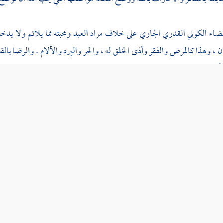
ضاء الكوني القدري الجاري على خلاف مراد العبد ومحبته مما يلائم ولا يد
 ، وهذا كالمرض والفقر وأذى الخلق له ، والحر والبرد والآلام . والرضا بالق
أنواع الظلم والفسوق والعصيان حرام يعاقب عليه ، وهو مخالفة لربه تعالى ، ف
يسخطه الحبيب ويبغضه . قال
ابن القيم
رحمه الله تعالى : فعليك بهذا التفصيل في 
ية
ترجمة علم
عناوين الشجرة
تخريج حديث