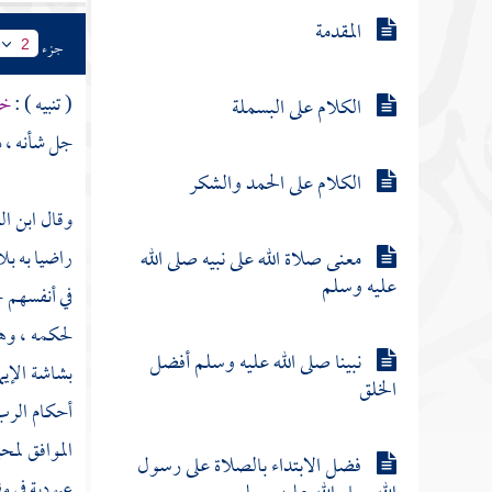
المقدمة
جزء
2
( تنبيه ) :
خل
الكلام على البسملة
جل شأنه ، د
الكلام على الحمد والشكر
وقال
ابن ال
معنى صلاة الله على نبيه صلى الله
راضيا به بل
عليه وسلم
في أنفسهم ح
لحكمه ، وهذ
نبينا صلى الله عليه وسلم أفضل
بشاشة الإي
الخلق
أحكام الرب
الموافق لمح
فضل الابتداء بالصلاة على رسول
عبودية في مق