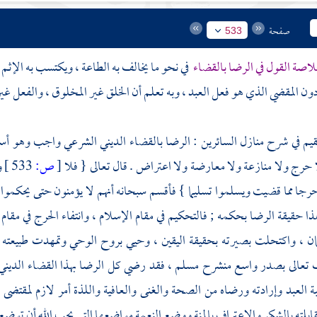
صفحة
533
اصة القول في الرضا بالقضاء
في نحو ما يخالف به الطاعة ، ويكتسب به الإثم
ون المقضي الذي هو فعل العبد ، وبه تعلم أن الخلق غير المخلوق ، والفعل غير 
قيم
في شرح منازل السائرين : الرضا بالقضاء الديني الشرعي واجب وهو أسا
ا حرج ولا منازعة ولا معارضة ولا اعتراض . قال تعالى {
فلا
[
ص:
533 ]
و
رجا مما قضيت ويسلموا تسليما
} فأقسم سبحانه أنهم لا يؤمنون حتى يحكموا
ا حقيقة الرضا بحكمه ; فالتحكيم في مقام الإسلام ، وانتفاء الحرج في مقام 
مان ، واكتحلت بصيرته بحقيقة اليقين ، وحيي بروح الوحي وتمهدت طبيعته ،
 تعالى بصدر واسع منشرح مسلم ، فقد رضي كل الرضا بهذا القضاء الديني 
بة العبد وإرادته ورضاه من الصحة والغنى والعافية واللذة أمر لازم لمقتضى ا
ابلته بالشكر والاعتراف بالمنة ووضع النعمة مواضعها التي يحب الله أن توضع في