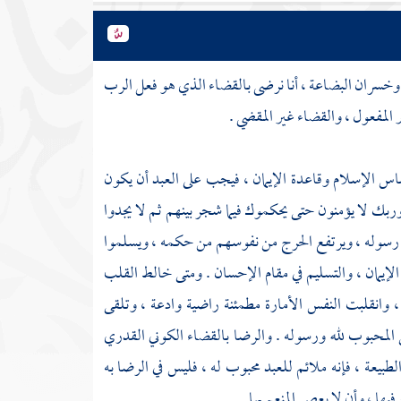
 وخسران البضاعة ، أنا نرضى بالقضاء الذي هو فعل الرب
المفعول ، والقضاء غير المقضي .
س الإسلام وقاعدة الإيمان ، فيجب على العبد أن يكون
ربك لا يؤمنون حتى يحكموك فيما شجر بينهم ثم لا يجدوا
 رسوله ، ويرتفع الحرج من نفوسهم من حكمه ، ويسلموا
الإيمان ، والتسليم في مقام الإحسان . ومتى خالط القلب
 وانقلبت النفس الأمارة مطمئنة راضية وادعة ، وتلقى
المحبوب لله ورسوله . والرضا بالقضاء الكوني القدري
لطبيعة ، فإنه ملائم للعبد محبوب له ، فليس في الرضا به
ها ، وأن لا يعصي المنعم بها .