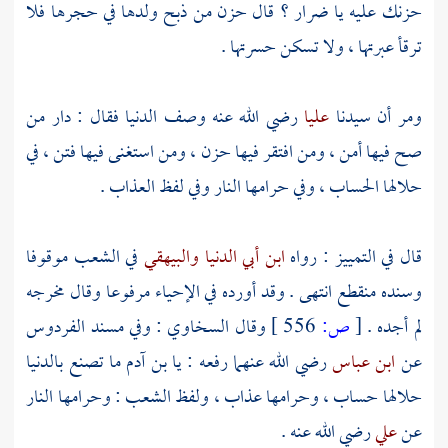
حزنك عليه يا
ضرار
؟ قال حزن من ذبح ولدها في حجرها فلا
ترقأ عبرتها ، ولا تسكن حسرتها .
ومر أن سيدنا
عليا
رضي الله عنه وصف الدنيا فقال : دار من
صح فيها أمن ، ومن افتقر فيها حزن ، ومن استغنى فيها فتن ، في
حلالها الحساب ، وفي حرامها النار وفي لفظ العذاب .
قال في التمييز : رواه
ابن أبي الدنيا
والبيهقي
في الشعب موقوفا
وسنده منقطع انتهى . وقد أورده في الإحياء مرفوعا وقال مخرجه
لم أجده .
[
ص:
556 ]
وقال
السخاوي
: وفي مسند الفردوس
عن
ابن عباس
رضي الله عنهما رفعه : يا بن
آدم
ما تصنع بالدنيا
حلالها حساب ، وحرامها عذاب ، ولفظ الشعب : وحرامها النار
عن
علي
رضي الله عنه .