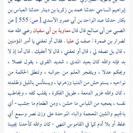
إبراهيم الساجي
حدثنا
محمد بن زكريا بن دينار
حدثنا
العباس بن
بكار
حدثنا
عبد الواحد بن أبي عمرو الأسدي
[
ص:
555 ]
عن
الضبي
عن
أبي صالح
قال قال
معاوية بن أبي سفيان
رضي الله عنه
لضرار بن ضمرة
: صف لي
عليا
. فقال أو تعفني يا أمير المؤمنين
، قال بل تصفه لي ، قال أو تعفني ، قال لا أعفيك . قال أما إذ لا
بد فإنه والله كان بعيد المدى ، شديد القوى ، يقول فصلا ،
ويحكم عدلا ، ويتفجر العلم من جوانبه ، وتنطق الحكمة من
نواحيه ، يستوحش من الدنيا وزهرتها ، ويستأنس بالليل وظلمته
، كان والله غزير الدمعة ، طويل الفكرة ، يقلب كفه ، ويخاطب
نفسه ، يعجبه من اللباس ما خشن ، ومن الطعام ما جشب - أي
بالجيم والشين المعجمة والباء الموحدة على وزن نصر وسمع أي
غلظ أو بلا أدم كما في القاموس انتهى - كان والله كأحدنا يجيبنا