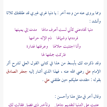
ومما يروى عنه من وجه آخر : يا دنيا غري غيري قد طلقتك ثلاثا
وأنشد :
دنيا تخادعني كأني لست أعرف مالها مدت إلي يمينها
فرددتها وشمالها ذم الإله حرامها
وأنا اجتنبت حلالها وعرفتها غدارة
فتركت جملتها لها
وقد ذكرت لك بأبسط من هذا في كتابي القول العلي لشرح أثر
الإمام
علي
رضي الله عنه ، فهذا الذي أشار إليه
جعفر الصادق
بقوله : حقدت عليكم حين طلقني
علي
.
وقال آخر في مثل هذا وأحسن :
عتبت على الدنيا لتقديم جاهل وتأخير ذي فضل فقالت لك