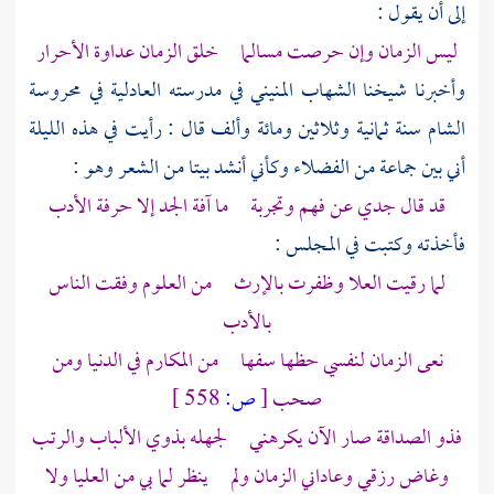
إلى أن يقول :
ليس الزمان وإن حرصت مسالما خلق الزمان عداوة الأحرار
وأخبرنا شيخنا
الشهاب المنيني
في مدرسته العادلية في محروسة
الشام
سنة ثمانية وثلاثين ومائة وألف قال : رأيت في هذه الليلة
أني بين جماعة من الفضلاء وكأني أنشد بيتا من الشعر وهو :
قد قال جدي عن فهم وتجربة ما آفة الجد إلا حرفة الأدب
فأخذته وكتبت في المجلس :
لما رقيت العلا وظفرت بالإرث من العلوم وفقت الناس
بالأدب
نعى الزمان لنفسي حظها سفها من المكارم في الدنيا ومن
صحب
[
ص:
558 ]
فذو الصداقة صار الآن يكرهني لجهله بذوي الألباب والرتب
وغاض رزقي وعاداني الزمان ولم ينظر لما بي من العليا ولا