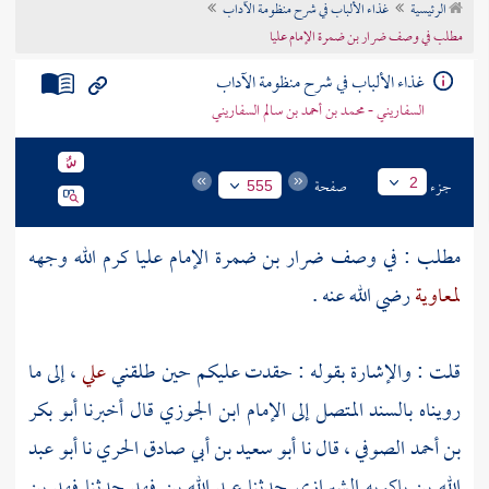
الرئيسية
غذاء الألباب في شرح منظومة الآداب
تراجم الأعلام
مطلب في وصف ضرار بن ضمرة الإمام عليا
غذاء الألباب في شرح منظومة الآداب
السفاريني - محمد بن أحمد بن سالم السفاريني
جزء
صفحة
2
555
مطلب : في وصف
ضرار بن ضمرة
الإمام عليا
كرم الله وجهه
لمعاوية
رضي الله عنه .
قلت : والإشارة بقوله : حقدت عليكم حين طلقني
علي
، إلى ما
رويناه بالسند المتصل إلى
الإمام ابن الجوزي
قال أخبرنا
أبو بكر
بن أحمد الصوفي
، قال نا
أبو سعيد بن أبي صادق الحري
نا
أبو عبد
الله بن باكويه الشيرازي
حدثنا
عبد الله بن فهد
حدثنا
فهد بن