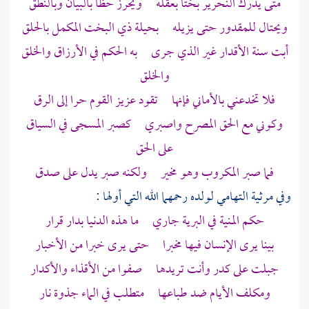
متى يدرك النحرير بختا بعقله ويحرز حظا بالبيان وبالنطق
ويحتال للمقدور حتى يزيله بحيلة ذي البخت المكمل بالحلق
أبت سنة الأقدار غير الذي جرى به الحكم في الأرزاق والخلق
والخلق
فلا تخدعني بالأماني فإنها تقود عزيز القوم حرا إلى الرق
وكوني مع الحق المصرح واصبري كصبر المسجى في السياق
على الحق
فما صبر المكروب وهو مخير ولكنه صبر يدل على صدق
وفي مرثية
التهامي
لولده رحمهما الله التي أولها :
حكم المنية في البرية جاري ما هذه الدنيا بدار قرار
بينا يرى الإنسان فيها مخبرا حتى يرى خبرا من الأخبار
جبلت على كدر وأنت تريدها صفوا من الأقذاء والأكدار
ومكلف الأيام ضد طباعها متطلب في الماء جذوة نار