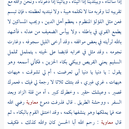
إذا سألناه ، ويبتدينا إذا أتيناه ، ويأتينا إذا دعوناه ، ونحن والله مع
تقريبه لنا وقربه منا لا نكلمه هيبة ، ولا نبتديه لعظمته ، فإن تبسم
فعن مثل اللؤلؤ المنظوم ، يعظم أهل الدين ، ويحب المساكين لا
يطمع القوي في باطله ، ولا ييأس الضعيف من عدله ، فأشهد
بالله لرأيته في بعض مواقفه ، وقد أرخى الليل سجوفه ، وغارت
نجومه ، وقد مثل في محرابه قابضا على لحيته ، يتململ تململ
السليم يعني القريص ويبكي بكاء الحزين ، فكأني أسمعه وهو
يقول : يا دنيا يا دنيا أبي تعرضت ، أم لي تشوقت ، هيهات
هيهات ، غري غيري ، قد بتتك ثلاثا لا رجعة لي فيك ، فعمرك
قصير ، وعيشك حقير ، وخطرك كبير ، آه من قلة الزاد وبعد
السفر ، ووحشة الطريق . قال فذرفت دموع
معاوية
رضي الله
عنه فما يملكها وهو ينشفها بكمه ، وقد اختنق القوم بالبكاء ، ثم
قال
معاوية
: رحم الله
أبا الحسن
كان والله كذلك ، فكيف