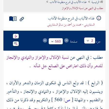
الرئيسية
غذاء الألباب في شرح منظومة الآداب
تراجم الأعلام
مطلب في النهي عن نسبة الإذلال والإعزاز
غذاء الألباب في شرح منظومة الآداب
السفاريني - محمد بن أحمد بن سالم السفاريني
جزء
صفحة
2
560
مطلب : في النهي عن
نسبة الإذلال والإعزاز والتمادي والإنجاز
للدهر وأن ذلك اعتراض على الصانع جل شأنه
.
( الرابع ) : قد ولع الناس في شكوى الزمان والدهر والأوان ،
وينسبون إليه الإذلال والإعزاز ، والتمادي والإنجاز ، والتأخير
والتقديم ، والمهانة
[
ص:
560 ]
والتكريم وقد ذكرنا من ذلك
طرفا وهو بالنسبة إلى ما لم نذكره كقطرة في بحر لجي ، وفي ضمن