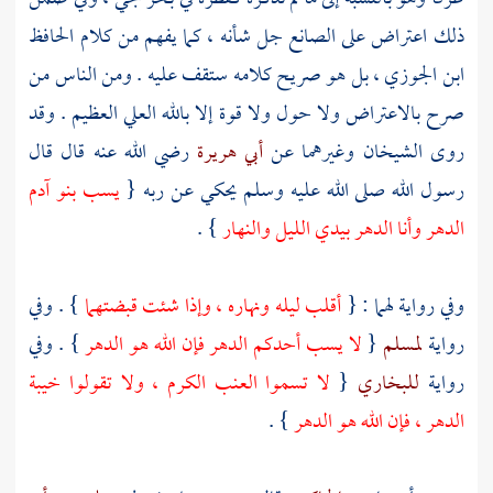
ذلك اعتراض على الصانع جل شأنه ، كما يفهم من كلام الحافظ
ابن الجوزي
، بل هو صريح كلامه ستقف عليه . ومن الناس من
صرح بالاعتراض ولا حول ولا قوة إلا بالله العلي العظيم . وقد
روى الشيخان وغيرهما عن
أبي هريرة
رضي الله عنه قال قال
رسول الله صلى الله عليه وسلم يحكي عن ربه {
يسب بنو
آدم
الدهر وأنا الدهر بيدي الليل والنهار
} .
وفي رواية لهما : {
أقلب ليله ونهاره ، وإذا شئت قبضتهما
} . وفي
رواية
لمسلم
{
لا يسب أحدكم الدهر فإن الله هو الدهر
} . وفي
رواية
للبخاري
{
لا تسموا العنب الكرم ، ولا تقولوا خيبة
الدهر ، فإن الله هو الدهر
} .