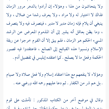
ولا يتحاشون من هذا ، وهؤلاء إن أرادوا بالدهر مرور الزمان
فذاك لا اختيار له ولا مراد ، ولا يعرف رشدا من ضلال ، ولا
ينبغي أن يلام فإنه زمان مدبر لا مدبر ، فيتصرف فيه ولا يتصرف
، وما يظن بعاقل أنه يشير إلى أن المذموم المعرض عن الرشد
المسيء الحكم هو الزمان ، فلم يبق إلا أن القوم خرجوا عن ربقة
الإسلام ونسبوا هذه القبائح إلى الصانع ، فاعتقدوا فيه قصور
الحكمة وفعل ما لا يصلح . كما اعتقده إبليس في تفضيل
آدم
.
وهؤلاء لا ينفعهم مع هذا اعتقاد إسلام ولا فعل صلاة ولا صيام
. بل هم شر من الكفار . ثم دعا عليهم رحمه الله ورضي عنه .
وقال في موضع آخر من الكتاب المذكور : تأملت على قوم
يدعون العقول يعترضون على حكمة الخالق جل ثناؤه ، فيبقى أن