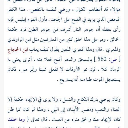
هؤلاء قد أعطاهم الكمال ، ورضي لنفسه بالنقص . هذا الكفر
المحض الذي يزيد في القبح على الجحد . فأول القوم إبليس فإنه
رأى بعقله أن جوهر النار أشرف من جوهر الطين فرد حكمة
الخالق . ومر على هذا خلق كثير من المعترضين مثل
ابن الراوندي
والمعري
. قال وهذا
المعري
اللعين يقول كيف يعاب
ابن الحجاج
[
ص:
562 ]
بالسحق والدهر أقبح فعلا منه ، أترى يعني به
الزمان كلا ، فإن ممر الأوقات لا تفعل شيئا وإنما هو ، فكان
يستعجل الموت ظنا منه أنه يستريح .
وكان يوصي بترك النكاح والنسل ، ولا يرى في الإيجاد حكمة إلا
العناء والتعب ومصير الأبدان إلى البلى ، وهذا لو كان كما ظن
كان الإيجاد عبثا والحق منزه عن العبث . قال تعالى {
وما خلقنا