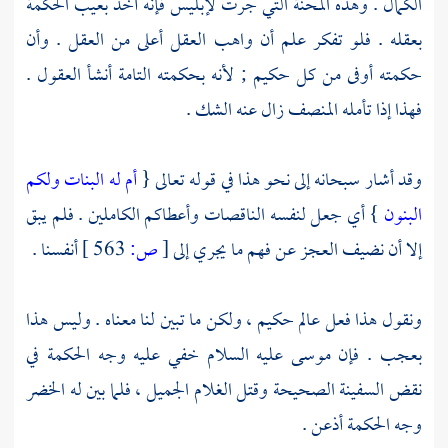
الكمال . وهذه المحنة التي جرت لإبليس فإنه أخذ بعيب الحكمة
بعقله . فلو تفكر علم أن واهب العقل أعلى من العقل . وأن
حكمته أوفى من كل حكيم ; لأنه بحكمته التامة أنشأ العقول .
فهذا إذا تأمله المنصف زال عنه الشك .
وقد أشار سبحانه إلى نحو هذا في قوله تعالى {
أم له البنات ولكم
البنون
} أي جعل لنفسه الناقصات وأعطاكم الكاملين . فلم يبق
إلا أن نضيف العجز عن فهم ما يجري إلى
[
ص:
563 ]
أنفسنا .
ونقول هذا فعل عالم حكيم ، ولكن ما تبين لنا معناه . وليس هذا
بعجب . فإن
موسى
عليه السلام خفي عليه وجه الحكمة في
نقض السفينة الصحيحة وقتل الغلام الجميل ، فلما بين له
الخضر
وجه الحكمة أذعن .