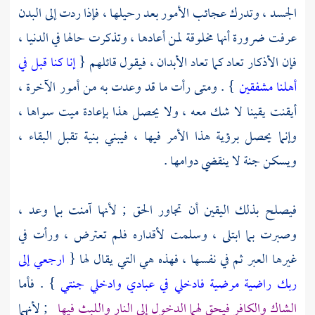
الجسد ، وتدرك عجائب الأمور بعد رحيلها ، فإذا ردت إلى البدن
عرفت ضرورة أنها مخلوقة لمن أعادها ، وتذكرت حالها في الدنيا ،
فإن الأذكار تعاد كما تعاد الأبدان ، فيقول قائلهم {
إنا كنا قبل في
أهلنا مشفقين
} . ومتى رأت ما قد وعدت به من أمور الآخرة ،
أيقنت يقينا لا شك معه ، ولا يحصل هذا بإعادة ميت سواها ،
وإنما يحصل برؤية هذا الأمر فيها ، فيبني بنية تقبل البقاء ،
ويسكن جنة لا ينقضي دوامها .
فيصلح بذلك اليقين أن تجاور الحق ; لأنها آمنت بما وعد ،
وصبرت بما ابتلى ، وسلمت لأقداره فلم تعترض ، ورأت في
غيرها العبر ثم في نفسها ، فهذه هي التي يقال لها {
ارجعي إلى
ربك راضية مرضية فادخلي في عبادي وادخلي جنتي
} . فأما
الشاك والكافر فيحق لهما الدخول إلى النار واللبث فيها
; لأنهما