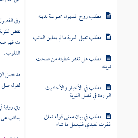
مطلب روح المديون محبوسة بدينه
وفي الفصو
نقض للتوبة 
مطلب تقبل التوبة ما لم يعاين التائب
منه فهو ضعيف
القلوب .
مطلب هل تغفر خطيئة من صحت
توبته
قد فصل الإ
لقوله صلى ا
مطلب في الأخبار والأحاديث
الواردة في فضل التوبة
وفي رواية ف
مطلب في بيان معنى قوله تعالى
يعاقب على ت
غفرت لعبدي فليعمل ما شاء