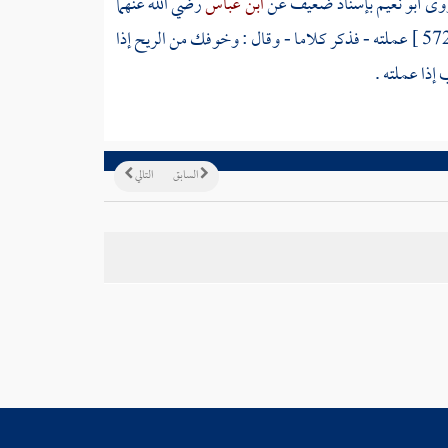
 روى
أبو نعيم
بإسناد ضعيف عن
ابن عباس
رضي الله عنهما
عملته - فذكر كلاما - وقال : وخوفك من الريح إذا
إذا عملته .
السابق
التالي