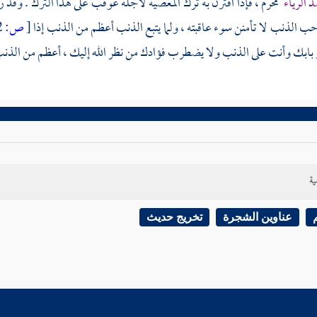
 الرياء
محرم ، فإذا اقترن به ترك المعصية لأجله عوقب على هذا الترك . وقد
حب الذنب لا تأمنن سوء عاقبته ، ولما يتبع الذنب أعظم من الذنب إذا
[
ص:
572 ]
بك وأنت على الذنب ولا يضطرب فؤادك من نظر الله إليك ، أعظم من الذنب 
ية
عناوين الشجرة
تخريج حديث