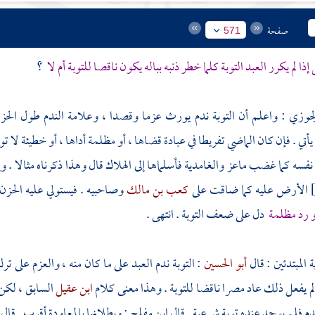
صفحة
571
إذا لم يكرر العبد التوبة كلما خطر ذنبه بباله يكون ناقصا للتوبة أم لا
؟
لجوزي
: واعلم أن التوبة ندم يورث عزما وقصدا ، وعلامة الندم طول الحزن
أتي . فإن كان الماضي تفريطا في عبادة قضاها ، أو مظلمة أداها ، أو خطيئة لا
نفسه كما غضب
ماعز
والغامدية
فأسلماها إلى الهلاك قال وهذا ذكرناه مثالا . 
الأرض عليه كما ضاقت على
كعب بن مالك
وصاحبيه . فيستولي عليه الحز
و رد مظلمة
دل على ضعف التوبة . انتهى .
ة المبتدئين : قال
أبو الحسين
: التوبة ندم العبد على ما كان منه ، والعزم على ت
 لم يفعل ذلك عاد مصرا ناقضا للتوبة . وهذا معنى كلام
ابن عقيل
السابق ، لكن
دم فلم يوجد عنده توبة شرعية . قال
ابن مفلح
: وبطلانها بالمعاودة أقرب . قال