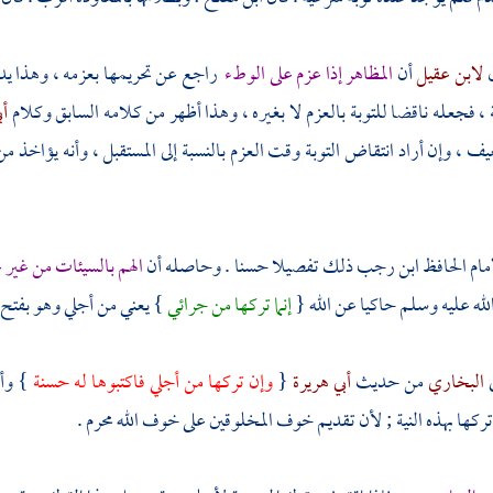
ل
لابن عقيل
أن
المظاهر إذا عزم على الوطء
راجع عن تحريمها بعزمه ، وهذا يدل
، فجعله ناقضا للتوبة بالعزم لا بغيره ، وهذا أظهر من كلامه السابق وكلام
أب
 ، وإن أراد انتقاض التوبة وقت العزم بالنسبة إلى المستقبل ، وأنه يؤاخذ من ا
مام الحافظ
ابن رجب
ذلك تفصيلا حسنا . وحاصله أن
الهم بالسيئات من غير 
لله عليه وسلم حاكيا عن الله {
إنما تركها من جرائي
} يعني من أجلي وهو بفتح ا
ي
البخاري
من حديث
أبي هريرة
{
وإن تركها من أجلي فاكتبوها له حسنة
} وأم
ركها بهذه النية ; لأن تقديم خوف المخلوقين على خوف الله محرم .