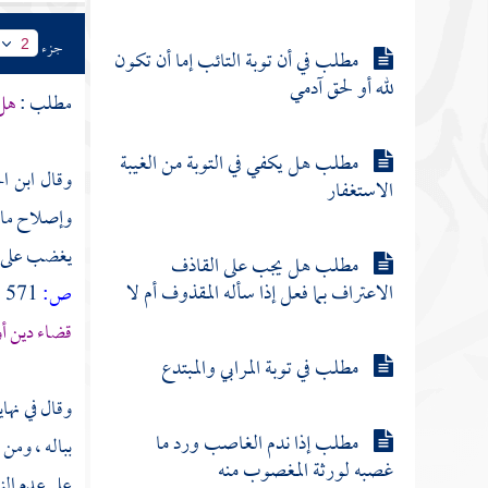
جزء
2
مطلب في أن توبة التائب إما أن تكون
لله أو لحق آدمي
مطلب :
هل 
مطلب هل يكفي في التوبة من الغيبة
وقال
ابن ا
الاستغفار
وإصلاح ما ي
يغضب على 
مطلب هل يجب على القاذف
الاعتراف بما فعل إذا سأله المقذوف أم لا
ص:
571 ]
قضاء دين أ
مطلب في توبة المرابي والمبتدع
وقال في نهاي
مطلب إذا ندم الغاصب ورد ما
بباله ، ومن
غصبه لورثة المغصوب منه
على عدم الن