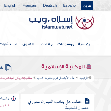
جملة ثمرات المعرفة
عربي
Español
Deutsch
Français
English
مطلب في التحذير عن الإعجاب
والكبر
مطلب في لزوم التوبة
الرئيسية
موسوعات
مقالات
الفتوى
الاستشارات
مطلب في بيان التوبة النصوح
المكتبة الإسلامية
كتب
مطلب إذا لم يكرر العبد التوبة كلما
الرئيسية
غذاء الألباب في شرح منظومة الآداب
مطلب إذا لم يكرر العبد التوبة كلم
خطر ذنبه بباله
غذاء ال
مطلب هل يعاقب العبد إن سعى في
السفاريني
حصول المعصية