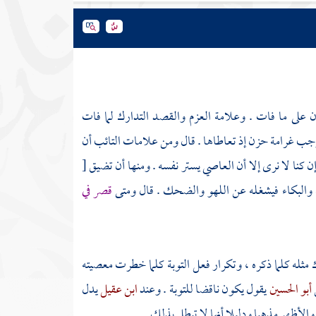
 على ما فات . وعلامة العزم والقصد التدارك لما فات
 توجب غرامة حزن إذ تعاطاها . قال ومن علامات التائب أن
وإن كنا لا نرى إلا أن العاصي يستر نفسه . ومنها أن تضيق
[
ن والبكاء فيشغله عن اللهو والضحك . قال ومتى
قصر في
رك مثله كلما ذكره ، وتكرار فعل التوبة كلما خطرت معصيته
أبو الحسين
يقول يكون ناقضا للتوبة . وعند
ابن عقيل
يدل
 والأظهر مذهبا ودليلا أنها لا تبطل بذلك .