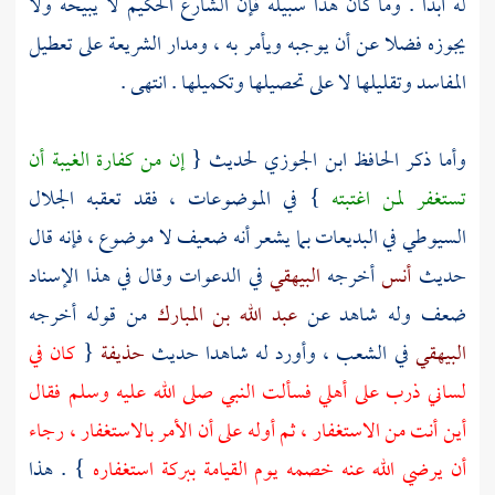
له أبدا . وما كان هذا سبيله فإن الشارع الحكيم لا يبيحه ولا
يجوزه فضلا عن أن يوجبه ويأمر به ، ومدار الشريعة على تعطيل
المفاسد وتقليلها لا على تحصيلها وتكميلها . انتهى .
وأما ذكر الحافظ
ابن الجوزي
لحديث {
إن من كفارة الغيبة أن
تستغفر لمن اغتبته
} في الموضوعات ، فقد تعقبه
الجلال
السيوطي
في البديعات بما يشعر أنه ضعيف لا موضوع ، فإنه قال
حديث
أنس
أخرجه
البيهقي
في الدعوات وقال في هذا الإسناد
ضعف وله شاهد عن
عبد الله بن المبارك
من قوله أخرجه
البيهقي
في الشعب ، وأورد له شاهدا حديث
حذيفة
{
كان في
لساني ذرب على أهلي فسألت النبي صلى الله عليه وسلم فقال
أين أنت من الاستغفار ، ثم أوله على أن الأمر بالاستغفار ، رجاء
أن يرضي الله عنه خصمه يوم القيامة ببركة استغفاره
} . هذا