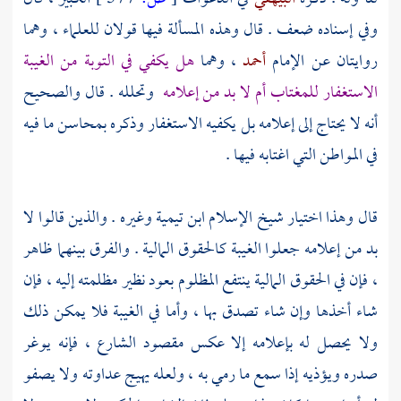
وفي إسناده ضعف . قال وهذه المسألة فيها قولان للعلماء ، وهما
روايتان عن الإمام
أحمد
، وهما
هل يكفي في التوبة من الغيبة
الاستغفار للمغتاب أم لا بد من إعلامه
وتحلله . قال والصحيح
أنه لا يحتاج إلى إعلامه بل يكفيه الاستغفار وذكره بمحاسن ما فيه
في المواطن التي اغتابه فيها .
قال وهذا اختيار شيخ الإسلام
ابن تيمية
وغيره . والذين قالوا لا
بد من إعلامه جعلوا الغيبة كالحقوق المالية . والفرق بينهما ظاهر
، فإن في الحقوق المالية ينتفع المظلوم بعود نظير مظلمته إليه ، فإن
شاء أخذها وإن شاء تصدق بها ، وأما في الغيبة فلا يمكن ذلك
ولا يحصل له بإعلامه إلا عكس مقصود الشارع ، فإنه يوغر
صدره ويؤذيه إذا سمع ما رمي به ، ولعله يهيج عداوته ولا يصفو