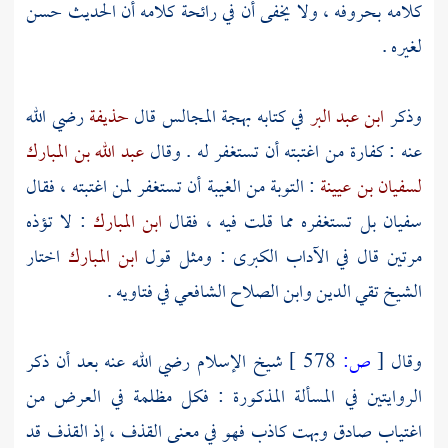
كلامه بحروفه ، ولا يخفى أن في رائحة كلامه أن الحديث حسن
لغيره .
وذكر
ابن عبد البر
في كتابه بهجة المجالس قال
حذيفة
رضي الله
عنه : كفارة من اغتبته أن تستغفر له . وقال
عبد الله بن المبارك
لسفيان بن عيينة
: التوبة من الغيبة أن تستغفر لمن اغتبته ، فقال
سفيان
بل تستغفره مما قلت فيه ، فقال
ابن المبارك
: لا تؤذه
مرتين قال في الآداب الكبرى : ومثل قول
ابن المبارك
اختار
الشيخ
تقي الدين
وابن الصلاح الشافعي
في فتاويه .
وقال
[
ص:
578 ]
شيخ الإسلام رضي الله عنه بعد أن ذكر
الروايتين في المسألة المذكورة : فكل مظلمة في العرض من
اغتياب صادق وبهت كاذب فهو في معنى القذف ، إذ القذف قد