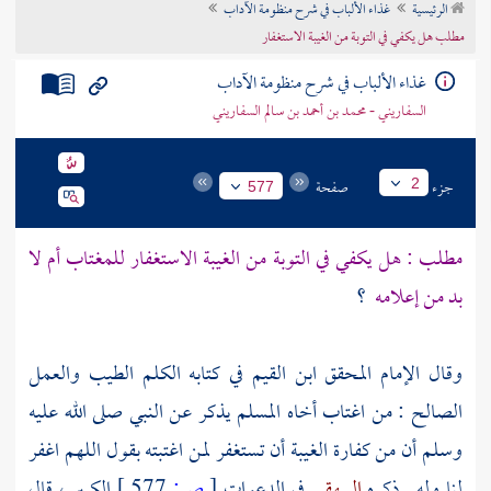
الرئيسية
غذاء الألباب في شرح منظومة الآداب
تراجم الأعلام
مطلب هل يكفي في التوبة من الغيبة الاستغفار
غذاء الألباب في شرح منظومة الآداب
السفاريني - محمد بن أحمد بن سالم السفاريني
جزء
صفحة
2
577
مطلب : هل يكفي في التوبة من الغيبة الاستغفار للمغتاب أم لا
بد من إعلامه
؟
وقال الإمام المحقق
ابن القيم
في كتابه الكلم الطيب والعمل
الصالح : من اغتاب أخاه المسلم يذكر عن النبي صلى الله عليه
وسلم أن من كفارة الغيبة أن تستغفر لمن اغتبته بقول اللهم اغفر
لنا وله . ذكره
البيهقي
في الدعوات
[
ص:
577 ]
الكبير ، قال