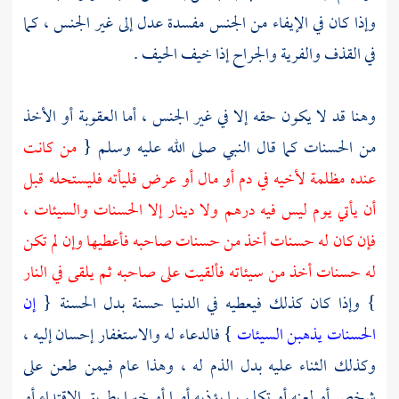
وإذا كان في الإيفاء من الجنس مفسدة عدل إلى غير الجنس ، كما
في القذف والفرية والجراح إذا خيف الحيف .
وهنا قد لا يكون حقه إلا في غير الجنس ، أما العقوبة أو الأخذ
من الحسنات كما قال النبي صلى الله عليه وسلم {
من كانت
عنده مظلمة لأخيه في دم أو مال أو عرض فليأته فليستحله قبل
أن يأتي يوم ليس فيه درهم ولا دينار إلا الحسنات والسيئات ،
فإن كان له حسنات أخذ من حسنات صاحبه فأعطيها وإن لم تكن
له حسنات أخذ من سيئاته فألقيت على صاحبه ثم يلقى في النار
} وإذا كان كذلك فيعطيه في الدنيا حسنة بدل الحسنة {
إن
الحسنات يذهبن السيئات
} فالدعاء له والاستغفار إحسان إليه ،
وكذلك الثناء عليه بدل الذم له ، وهذا عام فيمن طعن على
شخص أو لعنه أو تكلم بما يؤذيه أمرا أو خبرا بطريق الاقتداء أو