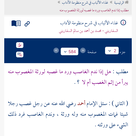
الرئيسية
غذاء الألباب في شرح منظومة الآداب
تراجم الأعلام
مطلب إذا ندم الغاصب ورد ما غصبه لورثة المغصوب منه
غذاء الألباب في شرح منظومة الآداب
السفاريني - محمد بن أحمد بن سالم السفاريني
جزء
صفحة
2
584
مطلب :
هل إذا ندم الغاصب ورد ما غصبه لورثة المغصوب منه
يبرأ من إثم الغصب أم لا
؟ .
( الثاني ) : سئل الإمام
أحمد
رضي الله عنه عن رجل غصب رجلا
شيئا فمات المغصوب منه وله ورثة ، وندم الغاصب فرد ذلك
الشيء على ورثته .