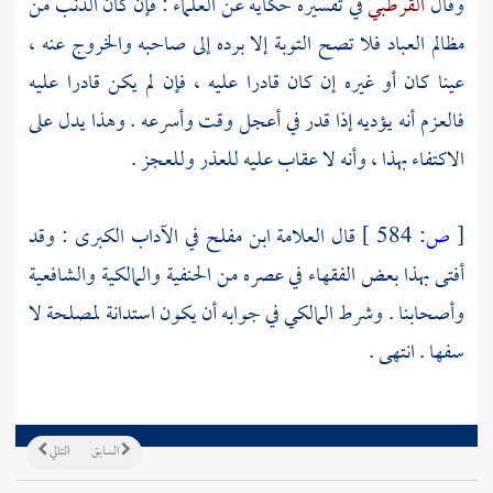
وقال
القرطبي
في تفسيره حكاية عن العلماء : فإن كان الذنب من
مظالم العباد فلا تصح التوبة إلا برده إلى صاحبه والخروج عنه ،
عينا كان أو غيره إن كان قادرا عليه ، فإن لم يكن قادرا عليه
فالعزم أنه يؤديه إذا قدر في أعجل وقت وأسرعه . وهذا يدل على
الاكتفاء بهذا ، وأنه لا عقاب عليه للعذر وللعجز .
[
ص:
584 ]
قال العلامة
ابن مفلح
في الآداب الكبرى : وقد
أفتى بهذا بعض الفقهاء في عصره من الحنفية والمالكية والشافعية
وأصحابنا . وشرط المالكي في جوابه أن يكون استدانة لمصلحة لا
سفها . انتهى .
السابق
التالي