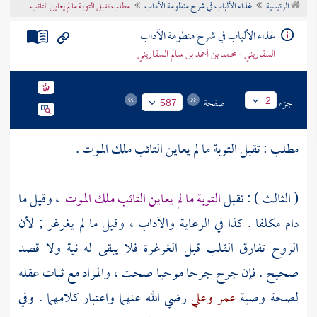
الرئيسية
غذاء الألباب في شرح منظومة الآداب
مطلب تقبل التوبة ما لم يعاين التائب
تراجم الأعلام
غذاء الألباب في شرح منظومة الآداب
السفاريني - محمد بن أحمد بن سالم السفاريني
جزء
صفحة
2
587
مطلب : تقبل التوبة ما لم يعاين التائب ملك الموت .
( الثالث ) : تقبل
التوبة ما لم يعاين التائب ملك الموت
، وقيل ما
دام مكلفا . كذا في الرعاية والآداب ، وقيل ما لم يغرغر ; لأن
الروح تفارق القلب قبل الغرغرة فلا يبقى له نية ولا قصد
صحيح . فإن جرح جرحا موحيا صحت ، والمراد مع ثبات عقله
لصحة وصية
عمر
وعلي
رضي الله عنهما واعتبار كلامهما . وفي