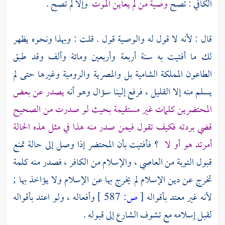
الكافي : تصح
وصية من لم يعاين الموت
وإلا لم تصح .
قال : لأنه لا قول له والوصية قول . قلت : وبهذا ونحوه يظهر
لك ما أفتيت به سنة أربعة وأربعين ومائة وألف وقد طبق
الطاعون المملكة الشامية بل والمصرية والرومية وغيرها حتى لم
يسلم منه إلا القليل ، فرفع إلينا سؤال وهو أنه
يصدر عن بعض
المحتضرين كلمات غير مستقيمة بحيث لو صدرت من الصحيح
قضي بردته فكيف تقول فيمن صدر منه هذا في مثل هذه الحالة
أمرتد هو أو لا
؟ فأفتيت بأن المحتضر إذا وصل إلى حالة تمنع
قبول التوبة من العاصي ، والإسلام من الكافر ، فصدر منه كلمة
تخرج عن دين الإسلام لم يخرج بها عن الإسلام ولا يؤاخذ بها ;
لأنه غير معتد بأقواله
[
ص:
587 ]
وأفعاله ، ولو اعتد بأقواله
لقبل إسلامه مع تشوف الشارع إلى قبوله .