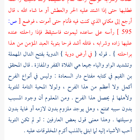
فطلبها حتى إذا اشتد عليه الحر والعطش أو ما شاء الله ، قال
أرجع إلى مكاني الذي كنت فيه فأنام حتى أموت ، فوضع
[
ص:
595 ]
رأسه على ساعده ليموت فاستيقظ فإذا راحلته عنده
عليها زاده وشرابه ، فالله أشد فرحا بتوبة العبد المؤمن من هذا
براحلته
} . قوله {
في أرض دوية
} الدوية بفتح الدال المهملة
وتشديد الواو والياء جميعا هي الفلاة القفر والمفازة . قال
المحقق
بن القيم
في كتابه مفتاح دار السعادة : وليس في أنواع الفرح
أكمل ولا أعظم من هذا الفرح ، ولولا المحبة التامة للتوبة
ولأهلها لم يحصل هذا الفرح . ومن المعلوم أن وجود المسبب
بدون سببه ممتنع ، وهل يوجد ملزوم بدون لازمه أو غاية بدون
وسيلتها . وهذا معنى قول بعض العارفين : لو لم تكن التوبة
أحب الأشياء إليه لما ابتلى بالذنب أكرم المخلوقات عليه .