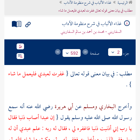
الرئيسية
غذاء الألباب في شرح منظومة الآداب
تراجم الأعلام
مطلب في بيان معنى قوله تعالى غفرت لعبدي فليعمل ما شاء
غذاء الألباب في شرح منظومة الآداب
السفاريني - محمد بن أحمد بن سالم السفاريني
جزء
صفحة
2
592
مطلب : في بيان معنى قوله تعالى {
غفرت لعبدي فليعمل ما شاء
} .
وأخرج
البخاري
ومسلم
عن
أبي هريرة
رضي الله عنه أنه سمع
رسول الله صلى الله عليه وسلم يقول {
إن عبدا أصاب ذنبا فقال
يا رب إني أذنبت ذنبا فاغفره لي ، فقال له ربه : علم عبدي أن له
ربا يغفر الذنب ويأخذ به فغفر له . ثم مكث ما شاء الله ثم