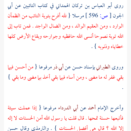
روى
أبو العباس بن تركان الهمداني
في كتاب التائبين عن
أبي
الجون
[
ص:
596 ]
مرسلا {
لله أفرح بتوبة التائب من الظمآن
الوارد ، ومن العقيم الوالد ، ومن الضال الواجد . فمن تاب إلى
الله توبة نصوحا أنسى الله حافظيه وجوارحه وبقاع الأرض كلها
خطاياه وذنوبه
} .
وروى
الطبراني
بإسناد حسن عن
أبي ذر
مرفوعا {
من أحسن فيما
بقي غفر له ما مضى ، ومن أساء فيما بقي أخذ بما مضى وما بقي
}
.
وأخرج الإمام
أحمد
عن
أبي الدرداء
مرفوعا {
إذا عملت سيئة
فأتبعها حسنة تمحها . قال قلت يا رسول الله أمن الحسنات لا إله
إلا الله ؟ قال هي أفضل الحسنات
} .
والترمذي
وقال حسن