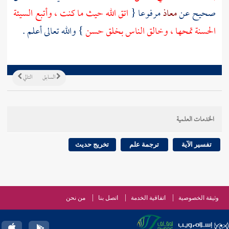
صحيح عن
معاذ
مرفوعا {
اتق الله حيث ما كنت ، وأتبع السيئة
الحسنة تمحها ، وخالق الناس بخلق حسن
} والله تعالى أعلم .
السابق
التالي
الخدمات العلمية
تفسير الآية
ترجمة علم
تخريج حديث
وثيقة الخصوصية
اتفاقية الخدمة
اتصل بنا
من نحن