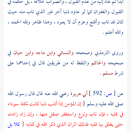
أبدا ثم عاد إليه من عدم القبول ، والصواب خلافه ، بل حكمه في
القبول والغفران كما لو عاود ذنبا آخر غير الذي تاب منه حيث
كان قد تاب وأقلع وعزم أن لا يعود ، وهذا ظاهر ولله الحمد ،
والله أعلم .
وروى
الترمذي
وصححه
والنسائي
وابن ماجه
وابن حبان
في
صحيحه
والحاكم
واللفظ له من طريقين قال في إحداهما على
شرط
مسلم
.
عن
[
ص:
592 ]
أبي هريرة
رضي الله عنه قال قال رسول الله
صلى الله عليه وسلم {
إن المؤمن إذا أذنب ذنبا كانت نكتة سوداء
في قلبه ، فإن تاب ونزع واستغفر صقل منها ، وإن زاد زادت
حتى يغلق بها قلبه فذلك الران الذي ذكر الله في كتابه {
كلا بل