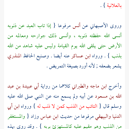
بالعلانية
} .
وروى
الأصبهاني
عن
أنس
مرفوعا {
إذا تاب العبد عن ذنوبه
أنسى الله حفظته ذنوبه ، وأنسى ذلك جوارحه ومعالمه من
الأرض حتى يلقى الله يوم القيامة وليس عليه شاهد من الله
بذنب
} . ورواه
ابن عساكر
عنه أيضا . وصنيع الحافظ
المنذري
يشعر بضعفه ; لأنه أورد بصيغة التمريض .
وأخرج
ابن ماجه
والطبراني
كلاهما من رواية
أبي عبيدة بن عبد
الله بن مسعود
عن أبيه ولم يسمع منه عن النبي صلى الله عليه
وسلم قال {
التائب من الذنب كمن لا ذنب له
} ورواه
ابن أبي
الدنيا
والبيهقي
مرفوعا من حديث
ابن عباس
وزاد {
والمستغفر
من الذنب وهو مقيم عليه كالمستهزئ بربه
} . وقد روي بهذه