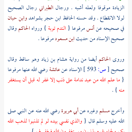
الزيادة موقوفا ولعله أشبه . ورجال
الطبراني
رجال الصحيح
لولا الانقطاع . وقد حسنه الحافظ
ابن حجر
بشواهد
وابن حبان
في صحيحه عن
أنس
مرفوعا {
الندم توبة
} ورواه
الحاكم
وقال
صحيح الإسناد من حديث
ابن مسعود
مرفوعا .
وروى
الحاكم
أيضا من رواية
هشام بن زياد
وهو ساقط وقال
صحيح
[
ص:
593 ]
الإسناد عن
عائشة
رضي الله عنها مرفوعا
{
ما علم الله من عبد ندامة على ذنب إلا غفر له قبل أن يستغفر
منه
} .
وأخرج
مسلم
وغيره عن
أبي هريرة
رضي الله عنه عن النبي صلى
الله عليه وسلم قال {
والذي نفسي بيده لو لم تذنبوا لذهب الله
بكم ولجاء بقوم يذنبون ويستغفرون الله فيغفر لهم
} .