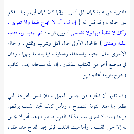
فالتوبة هي غاية كمال كل آدمي . وإنما كان كمال أبيهم بها ، فكم
بين حاله ، وقد قيل له {
إن لك أن لا تجوع فيها ولا تعرى .
وأنك لا تظمأ فيها ولا تضحى
} وبين قوله {
ثم اجتباه ربه فتاب
عليه وهدى
} فالحال الأولى حال أكل وشرب وتمتع ، والحال
الأخرى حال اجتباء واصطفاء وهداية ، فيا بعد ما بينهما ، وقال
في موضع آخر من الكتاب المذكور : إن الله سبحانه يحب التائب
ويفرح بتوبته أعظم فرح .
وقد تقرر أن الجزاء من جنس العمل ، فلا تنس الفرحة التي
تظفر بها عند التوبة النصوح ، وتأمل كيف تجد القلب يرقص
فرحا وأنت لا تدري سبب ذلك الفرح ما هو ، وهذا أمر لا يحس
به إلا حي القلب ، وأما ميت القلب فإنما يجد الفرح عند ظفره