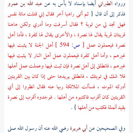
ورواه
الطبراني
أيضا بإسناد لا بأس به عن
عبد الله بن عمرو
فذكر إلى أن قال {
ثم أتى راهبا آخر فقال إني قتلت مائة نفس
فهل تجد لي من توبة ؟ فقال أسرفت وما أدري ولكن هاهنا
قريتان قرية يقال لها نصرة ، والأخرى يقال لها كفرة ، فأما أهل
نصرة فيعملون عمل
[
ص:
594 ]
أهل الجنة لا يثبت فيها
غيرهم ، وأما أهل كفرة فيعملون عمل أهل النار لا يثبت فيها
غيرهم ، فانطلق إلى أهل نصرة فإن ثبت فيها وعملت عمل أهلها
فلا شك في توبتك ، فانطلق يريدها حتى إذا كان بين القريتين
أدركه الموت ، فسألت الملائكة ربها عنه فقال انظروا إلى أي
القريتين كان أقرب فاكتبوه من أهلها . فوجدوه أقرب إلى نصرة
بقيد أنملة فكتب من أهلها
} .
وفي الصحيحين عن
أبي هريرة
رضي الله عنه أن رسول الله صلى