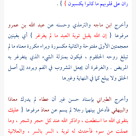
ران على قلوبهم ما كانوا يكسبون
}
} .
وأخرج
ابن ماجه
والترمذي
وحسنه عن
عبد الله بن عمرو
مرفوعا {
إن الله يقبل توبة العبد ما لم يغرغر
} أي بغينين
معجمتين الأولى مفتوحة والثانية مكسورة وبراء مكررة معناه ما لم
تبلغ روحه الحلقوم ، فيكون بمنزلة الشيء الذي يتغرغر به
المريض . والغرغرة أن يجعل المشروب في الفم ويردد إلى أصل
الحلق ولا يبلع كما في النهاية وغيرها
وأخرج
الطبراني
بإسناد حسن غير أن
عطاء
لم يدرك
معاذا
والبيهقي
فأدخل بينهما رجلا لم يسم عن
معاذ
مرفوعا {
عليك
بتقوى الله ما استطعت ، واذكر الله عند كل حجر وشجر ، وما
عملت من سوء فأحدث له توبة ، السر بالسر ، والعلانية