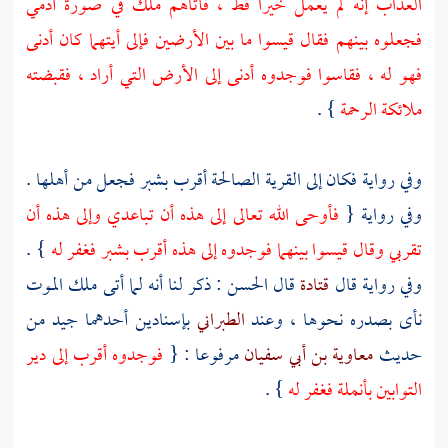
العذاب إنه لم يعمل خيرا قط ، فأتاهم ملك في صورة آدمي
فجعلوه بينهم فقال قيسوا ما بين الأرضين فإلى أيتهما كان أدنى
فهو له ، فقاسوا فوجدوه أدنى إلى الأرض التي أراد ، فقبضته
ملائكة الرحمة
} .
وفي رواية فكان إلى القرية الصالحة أقرب بشبر فجعل من أهلها .
وفي رواية {
فأوحى الله تعالى إلى هذه أن تباعدي وإلى هذه أن
تقربي وقال قيسوا بينهما فوجدوه إلى هذه أقرب بشبر فغفر له
} .
وفي رواية قال
قتادة
قال
الحسن
: ذكر لنا أنه لما أتى ملك الموت
نأى بصدره نحوها ، وعند
الطبراني
بإسنادين أحدهما جيد من
حديث
معاوية بن أبي سفيان
مرفوعا : {
فوجدوه أقرب إلى دير
التوابين بأنملة فغفر له
} .