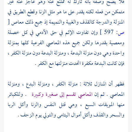
فلا يصح وصفه بأنه تارك له ممتنع عنه وهو عاجز عنه غير
متمكن من فعله لكنه يقدر على ما هو مثل الزنا وقطع الطريق في
المنزلة والدرجة كالقذف والغيبة والنميمة إذ جميع ذلك معاص
[
ص:
597 ]
وإن تفاوت الإثم في حق الآدمي في كل خصلة
ومعصية بقدرها ولكن جميع هذه المعاصي الفرعية كلها بمنزلة
واحدة وهي دون منزلة البدعة ، ومنزلة البدعة دون منزلة الكفر ،
فإن كانت البدعة مكفرة اتحدت منزلتها مع الكفر .
فظهر أن المنازل ثلاثة : منزلة الكفر ، ومنزلة البدع ، ومنزلة
المعاصي . ثم إن
المعاصي تقسم إلى صغيرة وكبيرة
. وللكبائر
منها الموبقات السبع ، وهي قتل النفس والزنا وأكل الربا
والسحر والقذف وأكل أموال اليتامى والتولي يوم الزحف .