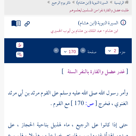
الرئيسية
السيرة النبوية (ابن هشام)
ذكر يوم الرجيع
تراجم الأعلام
طلبت عضل والقارة نفرا من المسلمين ليعلموهم
السيرة النبوية (ابن هشام)
ابن هشام - عبد الملك بن هشام بن أيوب الحميري
جزء
صفحة
2
170
[
غدر
عضل
والقارة
بالنفر الستة
]
وأمر رسول الله صلى الله عليه وسلم على القوم
مرثد بن أبي مرثد
الغنوي ،
فخرج
[
ص:
170 ]
مع القوم .
حتى إذا كانوا على
الرجيع
، ماء
لهذيل
بناحية
الحجاز
، على
صدور
الهدأة
غدروا بهم ، فاستصرخوا عليهم
هذيلا
، فلم يرع