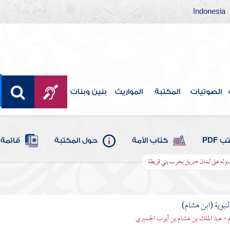
Indonesia
الصوتيات
المكتبة
المواريث
بنين وبنات
 PDF
كتاب الأمة
حول المكتبة
قائمة 
رسوله على لسان جبريل بحرب بني قريظة
لنبوية (ابن هشام)
 - عبد الملك بن هشام بن أيوب الحميري