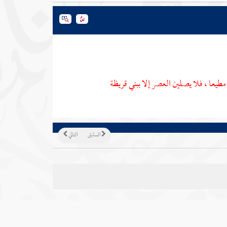
طيعا ، فلا يصلين العصر إلا
ببني قريظة
السابق
التالي