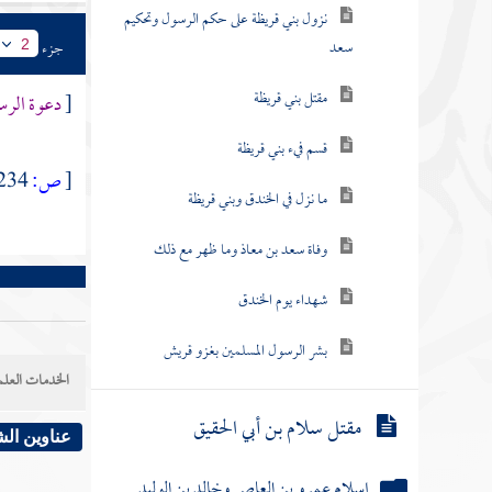
نزول بني قريظة على حكم الرسول وتحكيم
سعد
جزء
2
مقتل بني قريظة
[
دعوة الرس
قسم فيء بني قريظة
[
ص:
234 ]
ما نزل في الخندق وبني قريظة
وفاة سعد بن معاذ وما ظهر مع ذلك
شهداء يوم الخندق
بشر الرسول المسلمين بغزو قريش
الخدمات العلم
مقتل سلام بن أبي الحقيق
عناوين ال
إسلام عمرو بن العاص وخالد بن الوليد