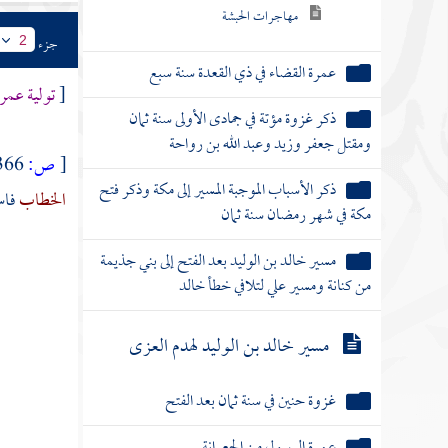
مهاجرات الحبشة
جزء
2
عمرة القضاء في ذي القعدة سنة سبع
[
تولية
عمر
ذكر غزوة مؤتة في جمادى الأولى سنة ثمان
ومقتل جعفر وزيد وعبد الله بن رواحة
[
ص:
366 ]
ذكر الأسباب الموجبة المسير إلى مكة وذكر فتح
الخطاب
فاس
مكة في شهر رمضان سنة ثمان
مسير خالد بن الوليد بعد الفتح إلى بني جذيمة
من كنانة ومسير علي لتلافي خطأ خالد
مسير خالد بن الوليد لهدم العزى
غزوة حنين في سنة ثمان بعد الفتح
عمرة الرسول من الجعرانة