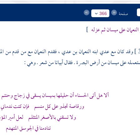
صفحة
366
النعمان
على
ميسان
ثم عزله
]
وقد كان مع
عدي
ابنه
النعمان بن عدي
، فقدم
النعمان
مع من قدم من ال
تعمله على
ميسان
من أرض
البصرة
. فقال أبياتا من شعر . وهي :
ألا هل أتى الحسناء أن حليلها بميسان يسقى في زجاج وحنتم 
ورقاصة تجذو على كل منسم فإن كنت ندماني فب
ولا تسقني بالأصغر المتثلم لعل أمير المؤم
تنادمنا في الجوسق المتهدم