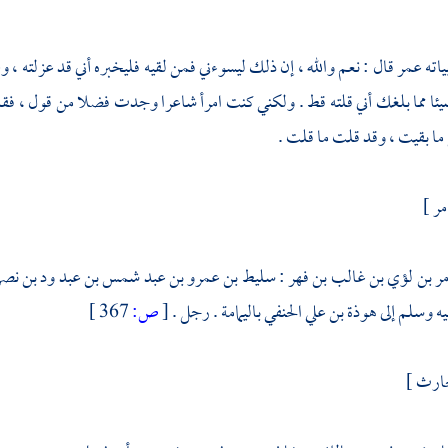
ياته
عمر
قال : نعم والله ، إن ذلك ليسوءني فمن لقيه فليخبره أني قد عزلته ، وعزل
ا مما بلغك أني قلته قط . ولكني كنت امرأ شاعرا وجدت فضلا من قول ، فقلت
ما بقيت ، وقد قلت ما قلت .
مر
]
مر بن لؤي بن غالب بن فهر
:
سليط بن عمرو بن عبد شمس بن عبد ود بن نصر
يه وسلم إلى
هوذة بن علي الحنفي
باليمامة
. رجل .
[
ص:
367 ]
حارث ]