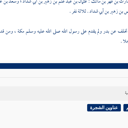
حارث بن فهر بن مالك
:
عثمان بن عبد غنم بن زهير بن أبي شداد
؛
وسعد بن عب
 بن زهير بن أبي شداد
. ثلاثة نفر .
تخلف عن
بدر
ولم يقدم على رسول الله صلى الله عليه وسلم
مكة
، ومن قدم
ا .
ية
عناوين الشجرة