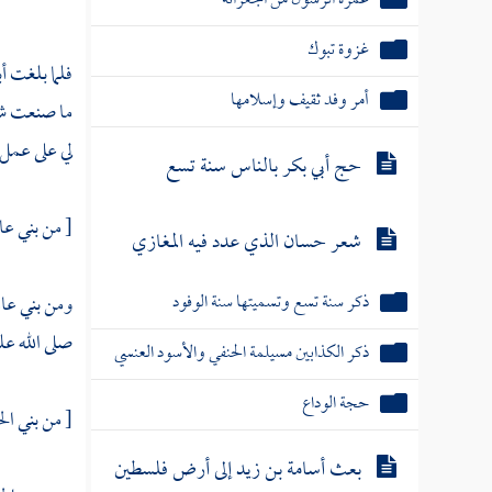
غزوة تبوك
فلما بلغت أب
أمر وفد ثقيف وإسلامها
ما صنعت شيئ
لي على عمل 
حج أبي بكر بالناس سنة تسع
[ من
بني عا
شعر حسان الذي عدد فيه المغازي
ذكر سنة تسع وتسميتها سنة الوفود
ومن
بني عا
صلى الله عل
ذكر الكذابين مسيلمة الحنفي والأسود العنسي
حجة الوداع
[ من بني ال
بعث أسامة بن زيد إلى أرض فلسطين