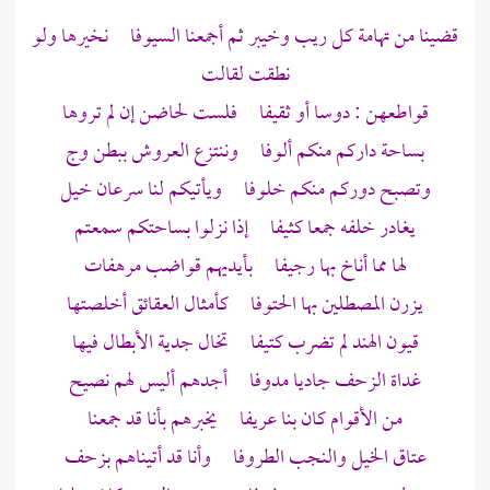
قضينا من
تهامة
كل ريب
وخيبر
ثم أجمعنا السيوفا نخيرها ولو
نطقت لقالت
قواطعهن : دوسا أو ثقيفا فلست لحاضن إن لم تروها
بساحة داركم منكم ألوفا وننتزع العروش ببطن
وج
وتصبح دوركم منكم خلوفا ويأتيكم لنا سرعان خيل
يغادر خلفه جمعا كثيفا إذا نزلوا بساحتكم سمعتم
لها مما أناخ بها رجيفا بأيديهم قواضب مرهفات
يزرن المصطلين بها الحتوفا كأمثال العقائق أخلصتها
قيون الهند لم تضرب كتيفا تخال جدية الأبطال فيها
غداة الزحف جاديا مدوفا أجدهم أليس لهم نصيح
من الأقوام كان بنا عريفا يخبرهم بأنا قد جمعنا
عتاق الخيل والنجب الطروفا وأنا قد أتيناهم بزحف