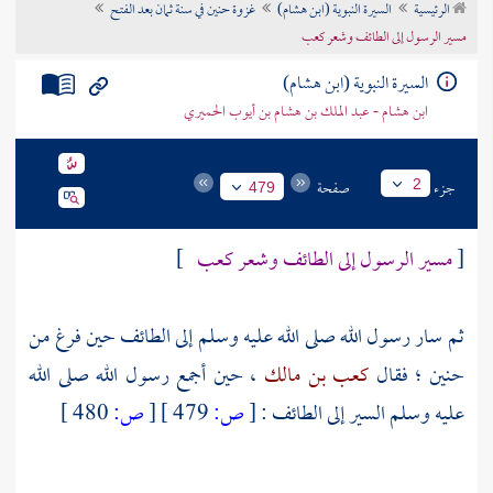
الرئيسية
السيرة النبوية (ابن هشام)
غزوة حنين في سنة ثمان بعد الفتح
تراجم الأعلام
مسير الرسول إلى الطائف وشعر كعب
السيرة النبوية (ابن هشام)
ابن هشام - عبد الملك بن هشام بن أيوب الحميري
جزء
صفحة
2
479
[
مسير الرسول إلى الطائف وشعر كعب
]
ثم سار رسول الله صلى الله عليه وسلم إلى
الطائف
حين فرغ من
حنين
؛ فقال
كعب بن مالك
، حين أجمع رسول الله صلى الله
عليه وسلم السير إلى
الطائف
:
[
ص:
479 ]
[
ص:
480 ]