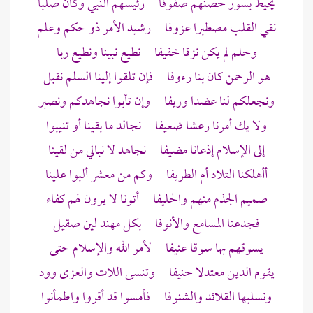
يحيط بسور حصنهم صفوفا رئيسهم النبي وكان صلبا
نقي القلب مصطبرا عزوفا رشيد الأمر ذو حكم وعلم
وحلم لم يكن نزقا خفيفا نطيع نبينا ونطيع ربا
هو الرحمن كان بنا رءوفا فإن تلقوا إلينا السلم نقبل
ونجعلكم لنا عضدا وريفا وإن تأبوا نجاهدكم ونصبر
ولا يك أمرنا رعشا ضعيفا نجالد ما بقينا أو تنيبوا
إلى الإسلام إذعانا مضيفا نجاهد لا نبالي من لقينا
أأهلكنا التلاد أم الطريفا وكم من معشر ألبوا علينا
صميم الجذم منهم والحليفا أتونا لا يرون لهم كفاء
فجدعنا المسامع والأنوفا بكل مهند لين صقيل
يسوقهم بها سوقا عنيفا لأمر الله والإسلام حتى
يقوم الدين معتدلا حنيفا وتنسى اللات والعزى وود
ونسلبها القلائد والشنوفا فأمسوا قد أقروا واطمأنوا