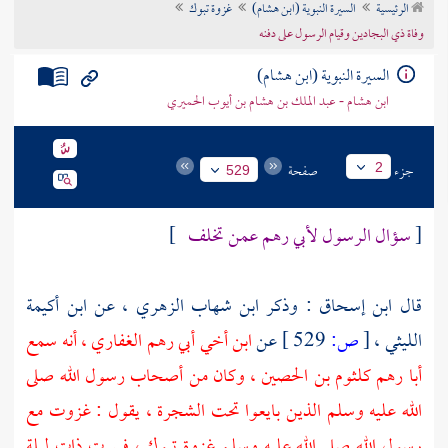
الرئيسية
السيرة النبوية (ابن هشام)
غزوة تبوك
تراجم الأعلام
وفاة ذي البجادين وقيام الرسول على دفنه
السيرة النبوية (ابن هشام)
ابن هشام - عبد الملك بن هشام بن أيوب الحميري
جزء
صفحة
2
529
[
سؤال الرسول
لأبي رهم
عمن تخلف
]
قال
ابن إسحاق
: وذكر ابن شهاب الزهري ، عن ابن أكيمة
الليثي ،
[
ص:
529 ]
عن
ابن أخي
أبي رهم الغفاري
، أنه سمع
أبا رهم كلثوم بن الحصين
، وكان من أصحاب رسول الله صلى
الله عليه وسلم الذين بايعوا تحت
الشجرة
، يقول : غزوت مع
رسول الله صلى الله عليه وسلم غزوة
تبوك
، فسرت ذات ليلة