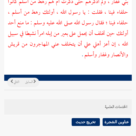
بني غفار
، ولم أذكرهم حتى ذكرت أم لهم رهط من
أسلم
كانوا
حلفاء فينا ، فقلت : يا رسول الله ، أولئك رهط من
أسلم
،
حلفاء فينا ؛ فقال رسول الله صلى الله عليه وسلم : ما منع أحد
أولئك حين تخلف أن يحمل على بعير من إبله امرأ نشيطا في سبيل
الله ، إن أعز أهلي علي أن يتخلف عني
المهاجرون
من
قريش
والأنصار
وغفار
وأسلم
.
السابق
التالي
الخدمات العلمية
عناوين الشجرة
تخريج حديث