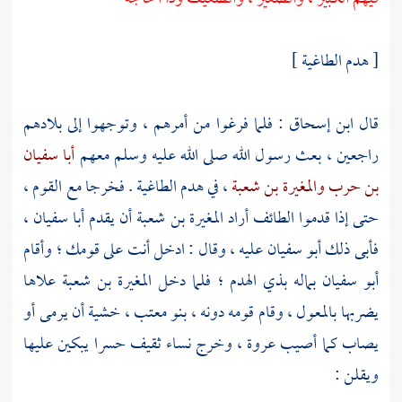
[ هدم الطاغية ]
قال
ابن إسحاق
: فلما فرغوا من أمرهم ، وتوجهوا إلى بلادهم
راجعين ، بعث رسول الله صلى الله عليه وسلم معهم
أبا سفيان
بن حرب
والمغيرة بن شعبة
، في هدم الطاغية . فخرجا مع القوم ،
حتى إذا قدموا
الطائف
أراد
المغيرة بن شعبة
أن يقدم
أبا سفيان
،
فأبى ذلك
أبو سفيان
عليه ، وقال : ادخل أنت على قومك ؛ وأقام
أبو سفيان
بماله
بذي الهدم
؛ فلما دخل
المغيرة بن شعبة
علاها
يضربها بالمعول ، وقام قومه دونه ،
بنو معتب
، خشية أن يرمى أو
يصاب كما أصيب
عروة
، وخرج نساء
ثقيف
حسرا يبكين عليها
ويقلن :