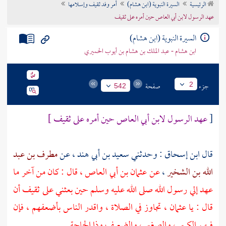
الرئيسية
السيرة النبوية (ابن هشام)
أمر وفد ثقيف وإسلامها
تراجم الأعلام
عهد الرسول لابن أبي العاص حين أمره على ثقيف
السيرة النبوية (ابن هشام)
ابن هشام - عبد الملك بن هشام بن أيوب الحميري
جزء
صفحة
2
542
[
عهد الرسول
لابن أبي العاص
حين أمره على
ثقيف
]
قال
ابن إسحاق
: وحدثني
سعيد بن أبي هند
، عن
مطرف بن عبد
الله بن الشخير
،
عن
عثمان بن أبي العاص
، قال : كان من آخر ما
عهد إلي رسول الله صلى الله عليه وسلم حين بعثني على
ثقيف
أن
قال : يا
عثمان
، تجاوز في الصلاة ، واقدر الناس بأضعفهم ، فإن
فيهم الكبير ، والصغير ، والضعيف وذا الحاجة