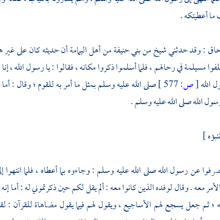
ما أعطيتكه .
حاق
: وقد حدثني شيخ من
بني حنيفة
من أهل
اليمامة
أن حديثه كان على غير ه
فوا
مسيلمة
في رحالهم ، فلما أسلموا ذكروا مكانه ، فقالوا : يا رسول الله ، إنا 
ل الله
[
ص:
577 ]
صلى الله عليه وسلم بمثل ما أمر به للقوم ؛ وقال : أ
سول الله صلى الله عليه وسلم .
نبؤه ]
صرفوا عن رسول الله صلى الله عليه وسلم : وجاءوه بما أعطاه ، فلما انتهوا إل
مر معه . وقال لوفده الذين كانوا معه : ألم يقل لكم حين ذكرتموني له : أما إنه
ه ؛ ثم جعل يسجع لهم الأساجيع ، ويقول لهم فيما يقول مضاهاة للقرآن : لقد