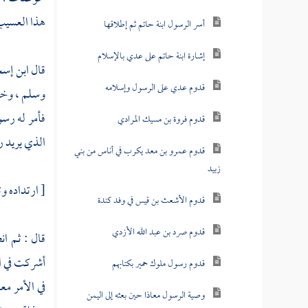
هذا العسيب 
أسر الرسول ابنة حاتم ثم إطلاقها
إشارة ابنة حاتم على عدي بالإسلام
قال
ابن إس
قدوم عدي على الرسول وإسلامه
وسلم ، وخل
فأمر له رسو
قدوم فروة بن مسيك المرادي
الذي يريد ر
قدوم عمرو بن معد يكرب في أناس من بني
زبيد
[ ارتداده وت
قدوم الأشعث بن قيس في وفد كندة
قدوم صرد بن عبد الله الأزدي
قال : ثم ان
أشركت في الأ
قدوم رسول ملوك حمير بكتابهم
في الأمر مع
وصية الرسول معاذا حين بعثه إلى اليمن