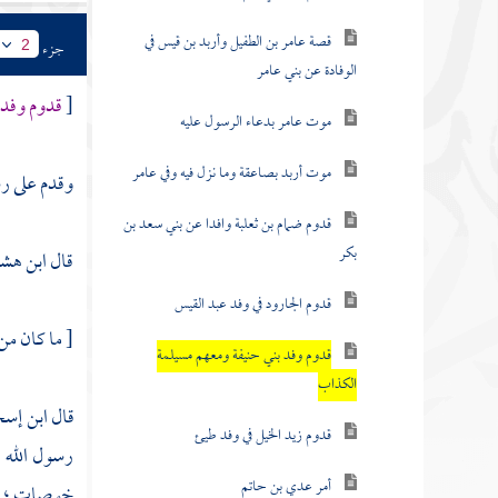
قصة عامر بن الطفيل وأربد بن قيس في
جزء
2
الوفادة عن بني عامر
[
قدوم وفد
موت عامر بدعاء الرسول عليه
موت أربد بصاعقة وما نزل فيه وفي عامر
وقدم على رس
قدوم ضمام بن ثعلبة وافدا عن بني سعد بن
بكر
قال
ابن هش
قدوم الجارود في وفد عبد القيس
[ ما كان من
قدوم وفد بني حنيفة ومعهم مسيلمة
الكذاب
قال
ابن إس
قدوم زيد الخيل في وفد طيئ
رسول الله 
أمر عدي بن حاتم
خوصات ؛ قلم