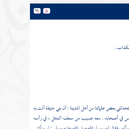
الكذاب
.
فحدثني بعض علمائنا من
أهل
المدينة
: أن
بني حنيفة
أتت به
جالس في أصحابه . معه عسيب من سعف النخل ، في رأسه
له ، فقال له رسول الله صلى الله عليه وسلم : لو سألتني