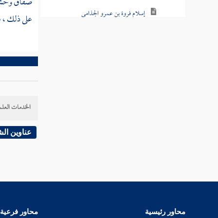
صفاق وحشى 
إسلام فروة بن عمرو الجذامي
على ذلك ، ف
إسلام بني الحارث بن كعب على يدي خالد
بن الوليد لما سار إليهم
قدوم رفاعة بن زيد الجذامي
قدوم وفد همدان
الخدمات العلم
ذكر الكذابين مسيلمة الحنفي والأسود العنسي
عناوين ال
حجة الوداع
بعث أسامة بن زيد إلى أرض فلسطين
خروج رسل رسول الله إلى الملوك
محاور رئيسية
محاور فرعية