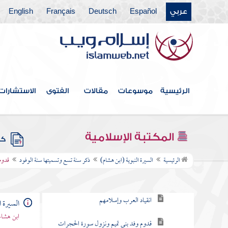
عربي
Español
Deutsch
Français
English
عمرة الرسول من الجعرانة
غزوة تبوك
أمر وفد ثقيف وإسلامها
حج أبي بكر بالناس سنة تسع
الرئيسية
موسوعات
مقالات
الفتوى
الاستشارات
شعر حسان الذي عدد فيه المغازي
المكتبة الإسلامية
كتب
ذكر سنة تسع وتسميتها سنة الوفود
الرئيسية
السيرة النبوية (ابن هشام)
ذكر سنة تسع وتسميتها سنة الوفود
قدوم
نزول سورة الفتح
انقياد العرب وإسلامهم
السيرة ا
ابن هشام
قدوم وفد بني تميم ونزول سورة الحجرات