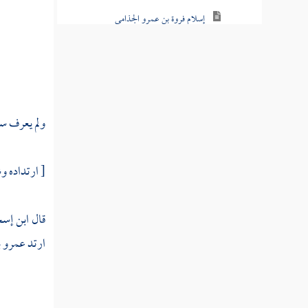
إسلام فروة بن عمرو الجذامي
إسلام بني الحارث بن كعب على يدي خالد
بن الوليد لما سار إليهم
قدوم رفاعة بن زيد الجذامي
ولم يعرف سا
قدوم وفد همدان
ذكر الكذابين مسيلمة الحنفي والأسود العنسي
[ ارتداده و
حجة الوداع
قال
ابن إس
بعث أسامة بن زيد إلى أرض فلسطين
ارتد
عمرو 
خروج رسل رسول الله إلى الملوك