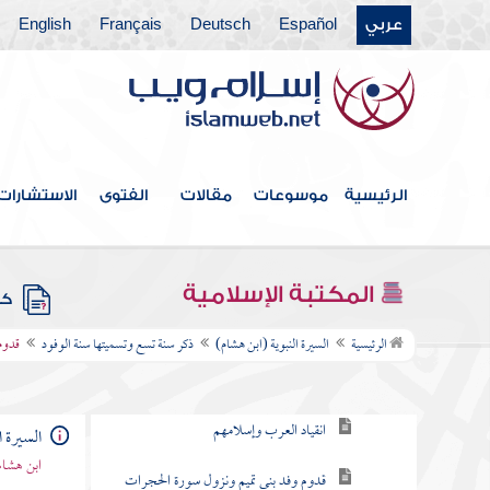
عربي
Español
Deutsch
Français
English
عمرة الرسول من الجعرانة
غزوة تبوك
أمر وفد ثقيف وإسلامها
حج أبي بكر بالناس سنة تسع
الرئيسية
موسوعات
مقالات
الفتوى
الاستشارات
شعر حسان الذي عدد فيه المغازي
المكتبة الإسلامية
كتب
ذكر سنة تسع وتسميتها سنة الوفود
الرئيسية
السيرة النبوية (ابن هشام)
ذكر سنة تسع وتسميتها سنة الوفود
قدوم
نزول سورة الفتح
انقياد العرب وإسلامهم
السيرة ا
ابن هشام
قدوم وفد بني تميم ونزول سورة الحجرات