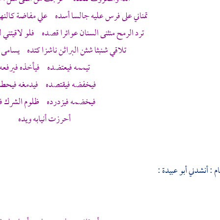
تمناني على فرس عليه جالسا أسده علي مفاضة كالن
ترد الرمح منثنى السنان عوائرا قصده فلو لاقيتني لل
تلاقي شنبثا شثن البراثن ناشزا كتده يسامى 
تيممه فيعتضده فيأخذه فيرفعه
فيخفضه فيقتصده فيدمغه فيحطم
فيخضمه فيزدرده ظلوم الشرك فيم
أحرزت أنيابه ويده
ام
: أنشدني
أبو عبيدة
: