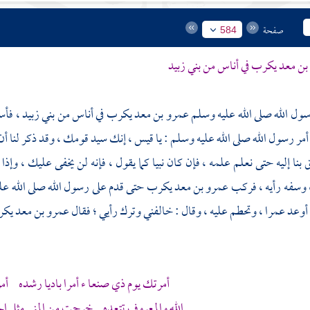
صفحة
584
بن معد يكرب
في أناس من
بني زبيد
ول الله صلى الله عليه وسلم
عمرو بن معد يكرب
في أناس من
بني زبيد
، فأس
أمر رسول الله صلى الله عليه وسلم : يا
قيس
، إنك سيد قومك ، وقد ذكر لنا أ
 بنا إليه حتى نعلم علمه ، فإن كان نبيا كما يقول ، فإنه لن يخفى عليك ، وإذا 
وسفه رأيه ، فركب
عمرو بن معد يكرب
حتى قدم على رسول الله صلى الله عل
أوعد
عمرا
، وتحطم عليه ، وقال : خالفني وترك رأيي ؛ فقال
عمرو بن معد يك
أمرتك يوم ذي صنعا ء أمرا باديا رشده أمر
الله والمعروف تتعده خرجت من المنى مثل الح