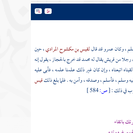
لم ، وكان
عمرو
قد قال
لقيس بن مكشوح المرادي
، حين
ن رجلا من
قريش
يقال له
محمد
قد خرج
بالحجاز
، يقول إنه
لقيناه اتبعناه ، وإن كان غير ذلك علمنا علمه ، فأبى عليه
يه وسلم ، فأسلم ، وصدقه ، وآمن به . فلما بلغ ذلك
قيس
رب
في ذلك :
[
ص:
584 ]
تك باتقاء
مير غره وتده