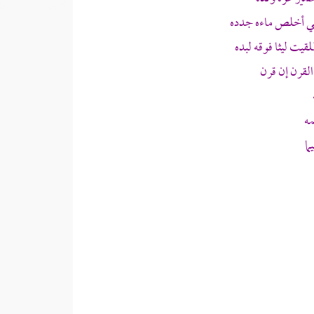
هي أخلص ماءه جدده
قيت ليثا فوقه لبده
القرن إن قرن
ه
ا