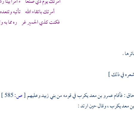
أمرتك يوم ذي صنعا ء أمرا بينا ر
أمرتك باتقاء الله تأتيه وتتعده
فكنت كذي الحمير غر ره مما به وت
ئرها .
شعره في ذلك ]
حاق
: فأقام
عمرو بن معد يكرب
في قومه من
بني زبيد
وعليهم
[
ص:
585 ]
ف
بن معد يكرب
، وقال حين ارتد :