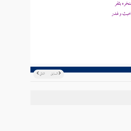
ره بثفر
خبث وغدر
السابق
التالي