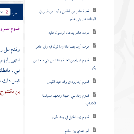
قصة عامر بن الطفيل وأربد بن قيس في
جزء
2
الوفادة عن بني عامر
قدوم
عمرو 
موت عامر بدعاء الرسول عليه
موت أربد بصاعقة وما نزل فيه وفي عامر
وقدم على رس
انتهى إليهم 
قدوم ضمام بن ثعلبة وافدا عن بني سعد بن
بكر
نبي ، فانطلق
قيس
ذلك ، 
قدوم الجارود في وفد عبد القيس
بن مكشوح
قدوم وفد بني حنيفة ومعهم مسيلمة
الكذاب
قدوم زيد الخيل في وفد طيئ
أمر عدي بن حاتم