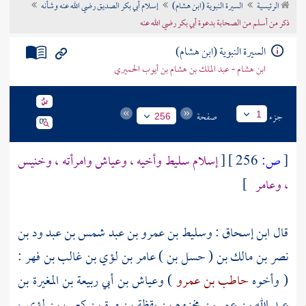
الرئيسية
السيرة النبوية (ابن هشام)
إسلام أبي بكر الصديق رضي الله عنه وشأنه
تراجم الأعلام
ذكر من أسلم من الصحابة بدعوة أبي بكر رضي الله عنه
السيرة النبوية (ابن هشام)
ابن هشام - عبد الملك بن هشام بن أيوب الحميري
جزء
صفحة
1
256
[
ص:
256 ]
[
إسلام
سليط
وأخيه ،
وعياش
وامرأته ،
وخنيس
،
وعامر
]
قال
ابن إسحاق
:
وسليط بن عمرو بن عبد شمس بن عبد ود بن
نصر بن مالك بن ( حسل بن ) عامر بن لؤي بن غالب بن فهر
:
( وأخوه
حاطب بن عمرو
)
وعياش بن أبي ربيعة بن المغيرة بن
عبد الله بن عمر بن مخزوم بن يقظة بن مرة بن كعب بن لؤي
،